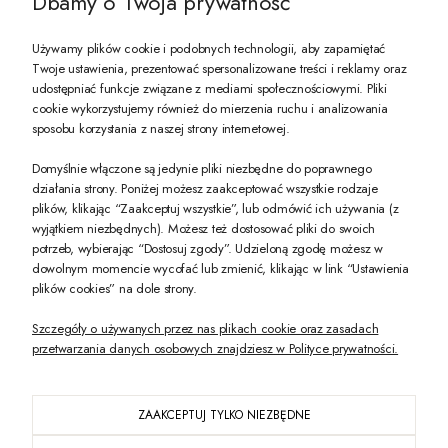
Dbamy o Twoja prywatność
Używamy plików cookie i podobnych technologii, aby zapamiętać
Twoje ustawienia, prezentować spersonalizowane treści i reklamy oraz
udostępniać funkcje związane z mediami społecznościowymi. Pliki
PREZENT DLA CIEBIE!
cookie wykorzystujemy również do mierzenia ruchu i analizowania
sposobu korzystania z naszej strony internetowej.
-10% na pierwsze zakupy na zeccoro.pl Gdy zapiszesz się do naszego newslet
Domyślnie włączone są jedynie pliki niezbędne do poprawnego
działania strony. Poniżej możesz zaakceptować wszystkie rodzaje
plików, klikając “Zaakceptuj wszystkie”, lub odmówić ich używania (z
Twoje dane będą przetwarzane zgodnie z naszą
polityką prywatności
wyjątkiem niezbędnych). Możesz też dostosować pliki do swoich
potrzeb, wybierając “Dostosuj zgody”. Udzieloną zgodę możesz w
dowolnym momencie wycofać lub zmienić, klikając w link “Ustawienia
POKAŻ PEŁNĄ WERSJĘ STRONY
plików cookies” na dole strony.
Szczegóły o używanych przez nas plikach cookie oraz zasadach
przetwarzania danych osobowych znajdziesz w Polityce prywatności.
ZAAKCEPTUJ TYLKO NIEZBĘDNE
PL