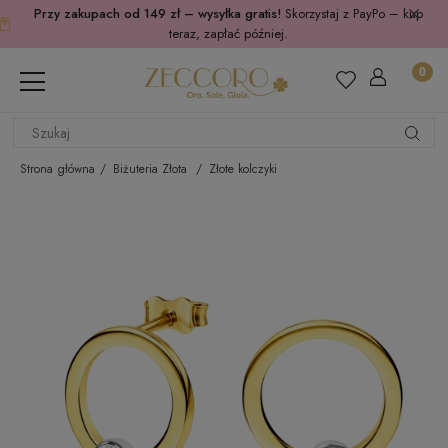
Przy zakupach od 149 zł – wysyłka gratis!
Skorzystaj z PayPo – kup
teraz, zapłać później.
Strona główna
Biżuteria Złota
Złote kolczyki