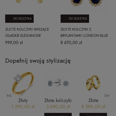
DO KOSZYKA
DO KOSZYKA
ZŁOTE KOLCZYKI WISZĄCE
ZŁOTE KOLCZYKI Z
GŁADKIE ELEGANCKIE
BRYLANTAMI I LONDON BLUE
TOPAZ CE2658LBTY
999,00 zł
8 670,00 zł
Dopełnij swoją stylizację
<
>
Złoty
Złote kolczyki
Złote
:
pierścionek
kwiatek z
obrączki
1 290,00 zł
3 690,00 zł
8 590,00 zł
zaręczynowy
brylantami
ślubne z