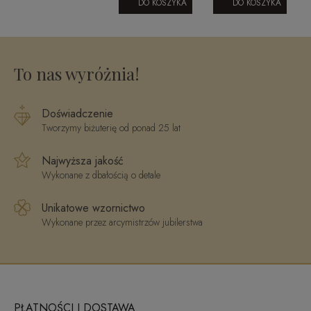
klasyczny z
JE01127 W
brylantami
DO KOSZYKA
DO KOSZYKA
cyrkonią
Classic
model 330
,
0509202316
diamonds
To nas wyróżnia!
Doświadczenie
Tworzymy biżuterię od ponad 25 lat
Najwyższa jakość
Wykonane z dbałością o detale
Unikatowe wzornictwo
Wykonane przez arcymistrzów jubilerstwa
PŁATNOŚCI I DOSTAWA