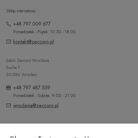
Sklep internetowy
+48 797 009 677
Poniedziałek - Piątek: 10:30 - 18:00
kontakt@zeccoro.pl
Salon Zeccoro Wroclavia
Sucha 1
50-086 Wrocław
+48 797 487 559
Poniedziałek - Sobota: 9:00 - 21:00
wroclavia@zeccoro.pl
@ZECCORO SOCIAL MEDIA