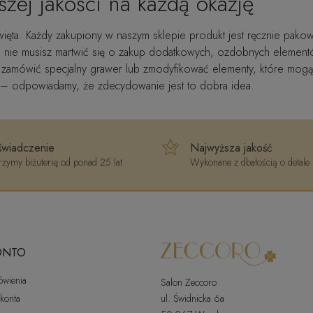
zej jakości na każdą okazję
ięta. Każdy zakupiony w naszym sklepie produkt jest ręcznie pak
 że nie musisz martwić się o zakup dodatkowych, ozdobnych elemen
zamówić specjalny grawer lub zmodyfikować elementy, które mogą p
t – odpowiadamy, że zdecydowanie jest to dobra idea.
wiadczenie
Najwyższa jakość
zymy biżuterię od ponad 25 lat
Wykonane z dbałością o detale
ONTO
ówienia
Salon Zeccoro
 konta
ul. Świdnicka 6a