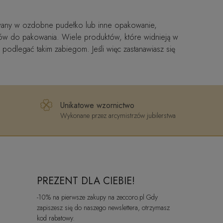
owany w ozdobne pudełko lub inne opakowanie,
tów do pakowania. Wiele produktów, które widnieją w
odlegać takim zabiegom. Jeśli więc zastanawiasz się
Unikatowe wzornictwo
Wykonane przez arcymistrzów jubilerstwa
PREZENT DLA CIEBIE!
-10% na pierwsze zakupy na zeccoro.pl Gdy
zapiszesz się do naszego newslettera, otrzymasz
kod rabatowy.