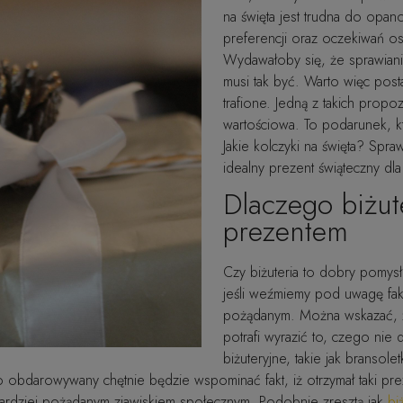
na święta jest trudna do opan
preferencji oraz oczekiwań os
Wydawałoby się, że sprawianie
musi tak być. Warto więc pos
trafione. Jedną z takich propo
wartościowa. To podarunek, 
Jakie kolczyki na święta? Spr
idealny prezent świąteczny dla
Dlaczego biżut
prezentem
Czy biżuteria to dobry pomys
jeśli weźmiemy pod uwagę fakt,
pożądanym. Można wskazać, że
potrafi wyrazić to, czego nie
biżuteryjne, takie jak bransolet
 obdarowywany chętnie będzie wspominać fakt, iż otrzymał taki prez
ajbardziej pożądanym zjawiskiem społecznym. Podobnie zresztą jak
bi