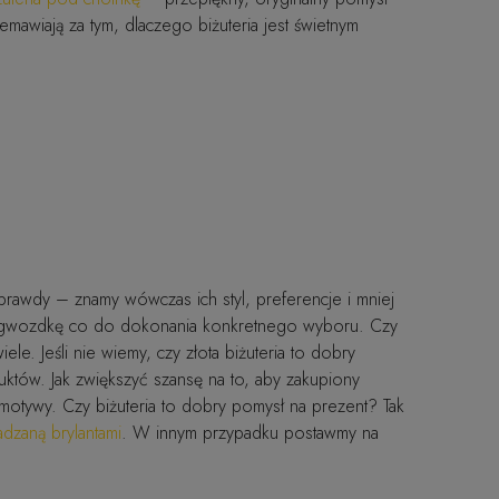
mawiają za tym, dlaczego biżuteria jest świetnym
prawdy – znamy wówczas ich styl, preferencje i mniej
 zagwozdkę co do dokonania konkretnego wyboru. Czy
e. Jeśli nie wiemy, czy złota biżuteria to dobry
uktów. Jak zwiększyć szansę na to, aby zakupiony
otywy. Czy biżuteria to dobry pomysł na prezent? Tak
adzaną brylantami
. W innym przypadku postawmy na