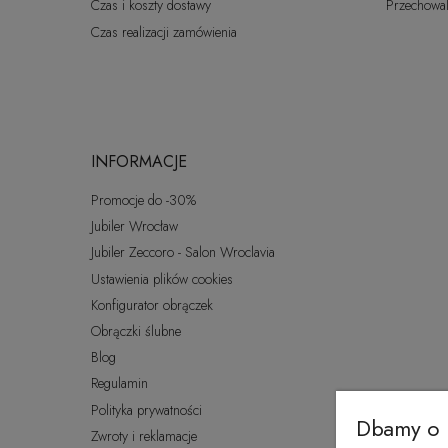
Czas i koszty dostawy
Przechowal
Czas realizacji zamówienia
INFORMACJE
Promocje do -30%
Jubiler Wrocław
Jubiler Zeccoro - Salon Wroclavia
Ustawienia plików cookies
Konfigurator obrączek
Obrączki ślubne
Blog
Regulamin
Polityka prywatności
Dbamy o 
Zwroty i reklamacje