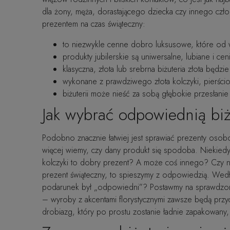
dla żony, męża, dorastającego dziecka czy innego czło
prezentem na czas świąteczny:
to niezwykle cenne dobro luksusowe, które od
produkty jubilerskie są uniwersalne, lubiane i c
klasyczna, złota lub srebrna biżuteria złota będzi
wykonane z prawdziwego złota kolczyki, pierści
biżuterii może nieść za sobą głębokie przesłan
Jak wybrać odpowiednią biż
Podobno znacznie łatwiej jest sprawiać prezenty osobo
więcej wiemy, czy dany produkt się spodoba. Niekie
kolczyki to dobry prezent? A może coś innego? Czy nasz
prezent świąteczny, to spieszymy z odpowiedzią. Wedłu
podarunek był „odpowiedni”? Postawmy na sprawdzone 
– wyroby z akcentami florystycznymi zawsze będą przyc
drobiazg, który po prostu zostanie ładnie zapakowany