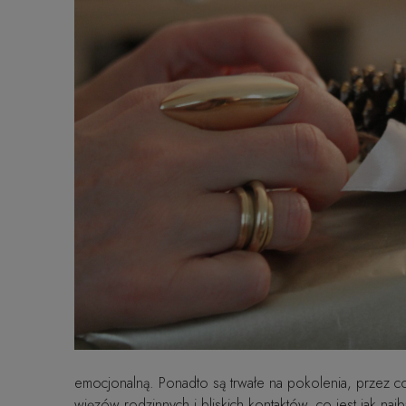
emocjonalną. Ponadto są trwałe na pokolenia, przez co
więzów rodzinnych i bliskich kontaktów, co jest jak n