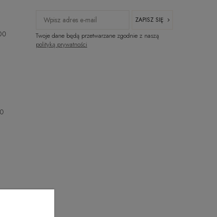
ZAPISZ SIĘ
:00
Twoje dane będą przetwarzane zgodnie z naszą
polityką prywatności
00
00