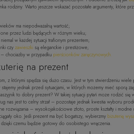
nka rodziny. Warto jeszcze wskazać pozostałe argumenty, które prze
 wieków ma niepodważalną wartość;
enione przez ludzi będących w różnym wieku;
e niemal w każdej sytuacji trafionym prezentem;
onki czy
zawieszki
są eleganckie i prestiżowe;
ie – chociażby w przypadku
pierścionków zaręczynowych
.
uterię na prezent
m, z którymi spędza się dużo czasu. Jest w tym stwierdzeniu wiele 
dy stajemy jednak przed sytuacjami, w których możemy mieć sporą
yjnik to dobry prezent? W takiej sytuacji pytań może rodzić się wiel
g nas jest to celny strzał – pozostaje jednak kwestia wyboru prod
rozwiązania – wysokojakościowe złoto, proste kształty i modne m
iągały oko. Jeśli prezent ma być bogatszy, wybierzmy
biżuterię wys
, dzięki czemu będzie gotowy do osobistego wręczenia.