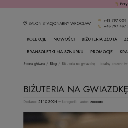
Przy
+48 797 009 
SALON STACJONARNY WROCŁAW
+48 797 487 
KOLEKCJE
NOWOŚCI
BIŻUTERIA ZŁOTA
Z
BRANSOLETKI NA SZNURKU
PROMOCJE
KRA
Strona główna
Blog
Biżuteria na gwiazdkę – idealny prezent świ
BIŻUTERIA NA GWIAZDK
Dodano:
21-10-2024
w kategorii:
-
autor:
zeccoro