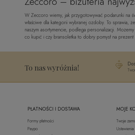
Zeccoro – biżuteria najwyżs
W Zeccoro wiemy, jak przygotowywać podarunki na św
właściwe dla kategorii wybranej ozdoby. To sprawia,
naszym asortymencie, podlega personalizacji. Możemy 
co kupić i czy bransoletka to dobry pomysł na prezen
Doś
To nas wyróżnia!
Twor
PŁATNOŚCI I DOSTAWA
MOJE K
Formy płatności
Twoje zam
Paypo
Ustawienia