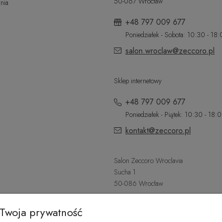
50-067 Wrocław
nia
+48 797 009 677
Poniedziałek - Sobota: 10:30 - 18
salon.wroclaw@zeccoro.pl
Sklep internetowy
+48 797 009 677
Poniedziałek - Piątek: 10:30 - 18:
kontakt@zeccoro.pl
Salon Zeccoro Wroclavia
Sucha 1
50-086 Wrocław
+48 797 487 559
Twoja prywatność
Poniedziałek - Sobota: 9:00 - 21: