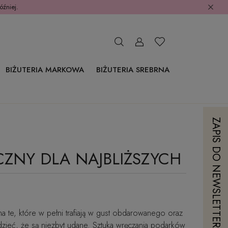
óźniej.
BIŻUTERIA MARKOWA
BIŻUTERIA SREBRNA
ZAPIS DO NEWSLETTERA
CZNY DLA NAJBLIŻSZYCH
na te, które w pełni trafiają w gust obdarowanego oraz
dzieć, że są niezbyt udane. Sztuka wręczania podarków