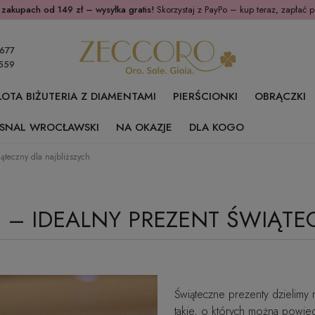
 zakupach od 149 zł – wysyłka gratis!
Skorzystaj z PayPo – kup teraz, zapłać p
677
559
ŁOTA BIŻUTERIA Z DIAMENTAMI
PIERŚCIONKI
OBRĄCZKI
SNAL WROCŁAWSKI
NA OKAZJE
DLA KOGO
ąteczny dla najbliższych
Ę – IDEALNY PREZENT ŚWIĄTE
Świąteczne prezenty dzielimy 
takie, o których można powie