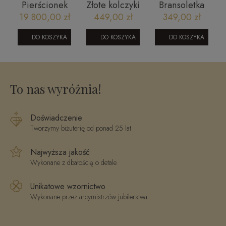
Pierścionek
Złote kolczyki
Bransoletka
zaręczynowy
ramki
Tommy
19 800,00 zł
449,00 zł
349,00 zł
z diamentem
diamentowane
Hilfiger
- Royal 0,70
585
2790620
DO KOSZYKA
DO KOSZYKA
DO KOSZYKA
ct G/SI1
0106202350C
o
To nas wyróżnia!
Doświadczenie
Tworzymy biżuterię od ponad 25 lat
Najwyższa jakość
Wykonane z dbałością o detale
Unikatowe wzornictwo
Wykonane przez arcymistrzów jubilerstwa