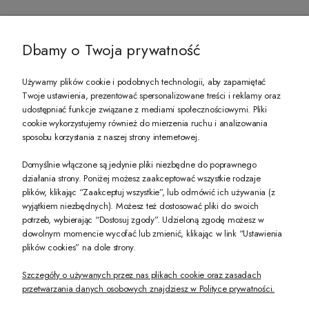
@ZECCORO SOCIAL MEDIA
Dbamy o Twoja prywatność
Używamy plików cookie i podobnych technologii, aby zapamiętać
Twoje ustawienia, prezentować spersonalizowane treści i reklamy oraz
udostępniać funkcje związane z mediami społecznościowymi. Pliki
PREZENT DLA CIEBIE!
cookie wykorzystujemy również do mierzenia ruchu i analizowania
sposobu korzystania z naszej strony internetowej.
-10% na pierwsze zakupy na zeccoro.pl Gdy zapiszesz się do naszego newslet
Domyślnie włączone są jedynie pliki niezbędne do poprawnego
działania strony. Poniżej możesz zaakceptować wszystkie rodzaje
plików, klikając “Zaakceptuj wszystkie”, lub odmówić ich używania (z
Twoje dane będą przetwarzane zgodnie z naszą
polityką prywatności
wyjątkiem niezbędnych). Możesz też dostosować pliki do swoich
potrzeb, wybierając “Dostosuj zgody”. Udzieloną zgodę możesz w
dowolnym momencie wycofać lub zmienić, klikając w link “Ustawienia
POKAŻ PEŁNĄ WERSJĘ STRONY
plików cookies” na dole strony.
Szczegóły o używanych przez nas plikach cookie oraz zasadach
przetwarzania danych osobowych znajdziesz w Polityce prywatności.