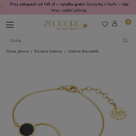
Przy zakupach od 149 zł – wysyłka gratis!
Skorzystaj z PayPo – kup
teraz, zapłać później.
Strona główna
Biżuteria Srebrna
Srebrne Bransoletki