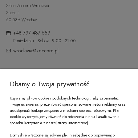
Salon Zeccoro Wroclavia
Sucha 1
50-086 Wrocław
+48 797 487 559
Poniedziałek - Sobota: 9:00 - 21:00
wroclavia@zeccoro.pl
@ZECCORO SOCIAL MEDIA
Dbamy o Twoja prywatność
Używamy plików cookie i podobnych technologii, aby zapamiętać
Twoje ustawienia, prezentować spersonalizowane treści i reklamy oraz
udostępniać funkcje związane z mediami społecznościowymi. Pliki
PREZENT DLA CIEBIE!
cookie wykorzystujemy również do mierzenia ruchu i analizowania
sposobu korzystania z naszej strony internetowej.
-10% na pierwsze zakupy na zeccoro.pl Gdy zapiszesz się do naszego newslet
Domyślnie włączone są jedynie pliki niezbędne do poprawnego