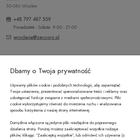
50-086 Wrocław
+48 797 487 559
Poniedziałek - Sobota: 9:00 - 21:00
wroclavia@zeccoro.pl
@ZECCORO SOCIAL MEDIA
Dbamy o Twoja prywatność
Używamy plików cookie i podobnych technologii, aby zapamiętać
Twoje ustawienia, prezentować spersonalizowane treści i reklamy oraz
udostępniać funkcje związane z mediami społecznościowymi. Pliki
PREZENT DLA CIEBIE!
cookie wykorzystujemy również do mierzenia ruchu i analizowania
sposobu korzystania z naszej strony internetowej.
-10% na pierwsze zakupy na zeccoro.pl Gdy zapiszesz się do naszego newslet
Domyślnie włączone są jedynie pliki niezbędne do poprawnego
działania strony. Poniżej możesz zaakceptować wszystkie rodzaje
plików, klikając “Zaakceptuj wszystkie”, lub odmówić ich używania (z
Twoje dane będą przetwarzane zgodnie z naszą
polityką prywatności