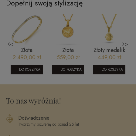
Dopełnij swoją stylizację
<
>
Złota
Złota
Złoty medalik
bransoletka
zawieszka
Matka Boska
2 490,00 zł
559,00 zł
449,00 zł
y
bangle
znak zodiaku
Częstochowska
dwukolorowa
Koziorożec
diamentowana
DO KOSZYKA
DO KOSZYKA
DO KOSZYKA
260920236
V2 585
To nas wyróżnia!
Doświadczenie
Tworzymy biżuterię od ponad 25 lat