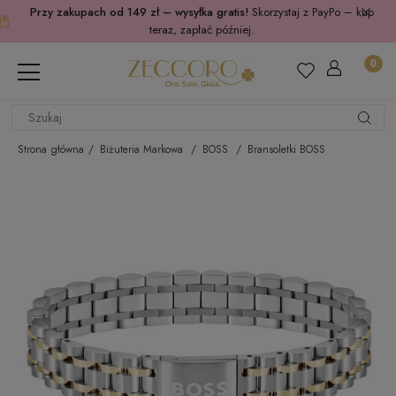
Przy zakupach od 149 zł – wysyłka gratis!
Skorzystaj z PayPo – kup
teraz, zapłać później.
Strona główna
Biżuteria Markowa
BOSS
Bransoletki BOSS