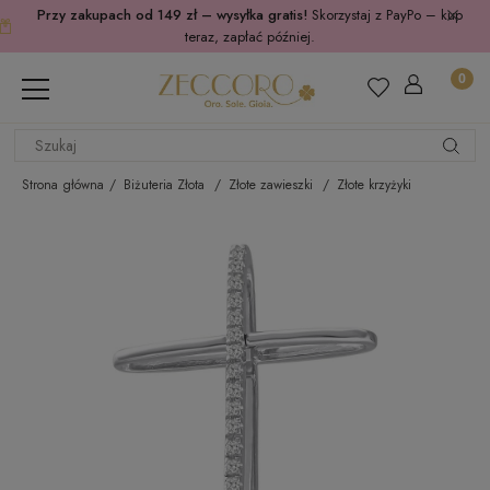
Przy zakupach od 149 zł – wysyłka gratis!
Skorzystaj z PayPo – kup
teraz, zapłać później.
Strona główna
Biżuteria Złota
Złote zawieszki
Złote krzyżyki