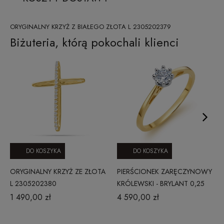
ORYGINALNY KRZYŻ Z BIAŁEGO ZŁOTA L 2305202379
Biżuteria, którą pokochali klienci
DO KOSZYKA
DO KOSZYKA
ORYGINALNY KRZYŻ ZE ZŁOTA
PIERŚCIONEK ZARĘCZYNOWY
L 2305202380
KRÓLEWSKI - BRYLANT 0,25
CT
1 490,00 zł
4 590,00 zł