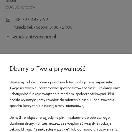
Sucha 1
50-086 Wrocław
+48 797 487 559
Poniedziałek - Sobota: 9:00 - 21:00
wroclavia@zeccoro.pl
@ZECCORO SOCIAL MEDIA
Dbamy o Twoja prywatność
Używamy plików cookie i podobnych technologii, aby zapamiętać
Twoje ustawienia, prezentować spersonalizowane treści i reklamy oraz
udostępniać funkcje związane z mediami społecznościowymi. Pliki
PREZENT DLA CIEBIE!
cookie wykorzystujemy również do mierzenia ruchu i analizowania
sposobu korzystania z naszej strony internetowej.
-10% na pierwsze zakupy na zeccoro.pl Gdy zapiszesz się do naszego newslet
Domyślnie włączone są jedynie pliki niezbędne do poprawnego
działania strony. Poniżej możesz zaakceptować wszystkie rodzaje
plików, klikając “Zaakceptuj wszystkie”, lub odmówić ich używania (z
Twoje dane będą przetwarzane zgodnie z naszą
polityką prywatności