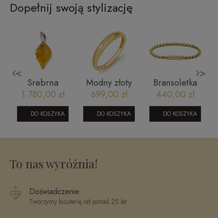
Dopełnij swoją stylizację
<
>
Srebrna
Modny złoty
Bransoletka
zawieszka z
pierścionek
BOSS
1 780,00 zł
699,00 zł
440,00 zł
bursztynem -
110420236
1580696
liść
DO KOSZYKA
DO KOSZYKA
DO KOSZYKA
To nas wyróżnia!
Doświadczenie
Tworzymy biżuterię od ponad 25 lat