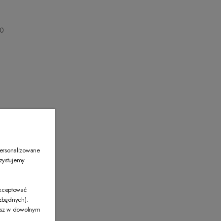
00
00
personalizowane
rzystujemy
akceptować
ezbędnych).
żesz w dowolnym