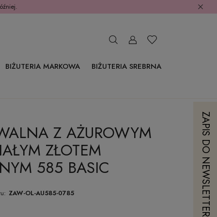
óźniej.
BIŻUTERIA MARKOWA
BIŻUTERIA SREBRNA
ZAPIS DO NEWSLETTERA
OWALNA Z AŻUROWYM
IAŁYM ZŁOTEM
YM 585 BASIC
u:
ZAW-OL-AU585-0785