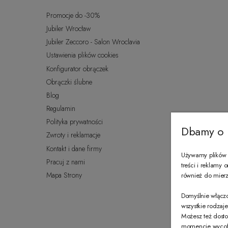
Promocje do -30%
Jubiler Wrocław
Jubiler Zeccoro - Salon Wroclavia
Ustawienia plików cookies
Konfigurator obrączek
Obrączki ślubne
Blog
Regulamin
Polityka prywatności
Dbamy o 
Zwroty i reklamacje
Kontakt i dane firmy
Używamy plików c
Pracuj z nami
treści i reklamy
Mapa Strony
również do mierze
Domyślnie włączo
wszystkie rodzaj
Możesz też dosto
momencie wycofać