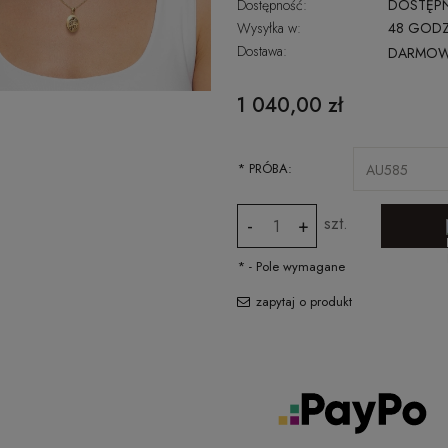
Dostępność:
DOSTĘP
Wysyłka w:
48 GODZ
Dostawa:
DARMO
CENA NIE ZAWIERA EWENTUALNYCH
1 040,00 zł
KOSZTÓW PŁATNOŚCI
*
PRÓBA:
szt.
-
+
*
- Pole wymagane
zapytaj o produkt