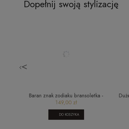
Dopełnij swoją stylizację
<
m Jezusa
Baran znak zodiaku bransoletka -
Duże
granat, czarny turmalin, cytryn,
149,00 zł
szafir
DO KOSZYKA