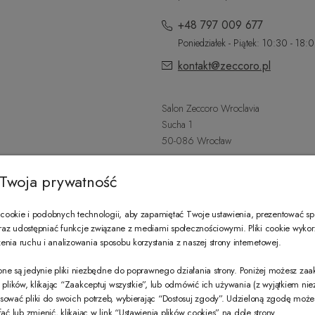
+48 797 009 677
Poniedziałek - Piątek: 10:30 - 18:
kontakt@zeccoro.pl
Salon Zeccoro Wroclavia
Sucha 1
50-086 Wrocław
+48 797 487 559
Twoja prywatność
Poniedziałek - Sobota: 9:00 - 21:
wroclavia@zeccoro.pl
ookie i podobnych technologii, aby zapamiętać Twoje ustawienia, prezentować s
 oraz udostępniać funkcje związane z mediami społecznościowymi. Pliki cookie wyko
nia ruchu i analizowania sposobu korzystania z naszej strony internetowej.
@ZECCORO SOCIAL MEDIA
ne są jedynie pliki niezbędne do poprawnego działania strony. Poniżej możesz za
e plików, klikając “Zaakceptuj wszystkie”, lub odmówić ich używania (z wyjątkiem ni
sować pliki do swoich potrzeb, wybierając “Dostosuj zgody”. Udzieloną zgodę mo
 lub zmienić, klikając w link “Ustawienia plików cookies” na dole strony.