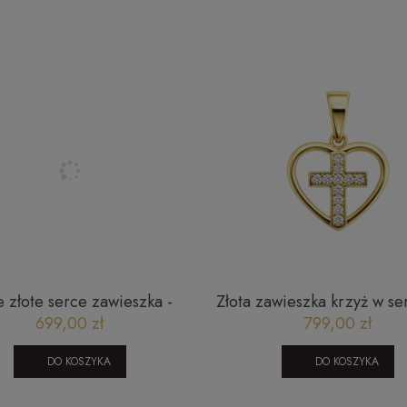
 złote serce zawieszka -
Złota zawieszka krzyż w s
ramka
23052023122C2
699,00 zł
799,00 zł
DO KOSZYKA
DO KOSZYKA