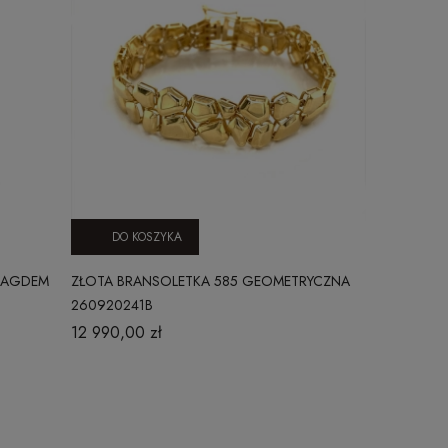
DO KOSZYKA
DO KO
ARAGDEM
ZŁOTA BRANSOLETKA 585 GEOMETRYCZNA
ZŁOTA BRAN
260920241B
12 990,00 zł
2 990,00 z