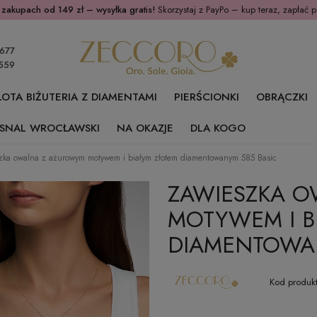
 zakupach od 149 zł – wysyłka gratis!
Skorzystaj z PayPo – kup teraz, zapłać p
677
559
ŁOTA BIŻUTERIA Z DIAMENTAMI
PIERŚCIONKI
OBRĄCZKI
SNAL WROCŁAWSKI
NA OKAZJE
DLA KOGO
zka owalna z ażurowym motywem i białym złotem diamentowanym 585 Basic
ZAWIESZKA 
MOTYWEM I B
DIAMENTOWAN
Kod produkt