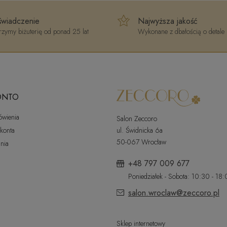
wiadczenie
Najwyższa jakość
zymy biżuterię od ponad 25 lat
Wykonane z dbałością o detale
ONTO
ówienia
Salon Zeccoro
 konta
ul. Świdnicka 6a
50-067 Wrocław
nia
+48 797 009 677
Poniedziałek - Sobota: 10:30 - 18
salon.wroclaw@zeccoro.pl
Sklep internetowy