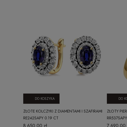
DO KOSZYKA
DO K
ZŁOTE KOLCZYKI Z DIAMENTAMI I SZAFIRAMI
ZŁOTY PIE
RE242SAPY 0.19 CT
RR537SAPY
8 650,00 zł
7 690,00 