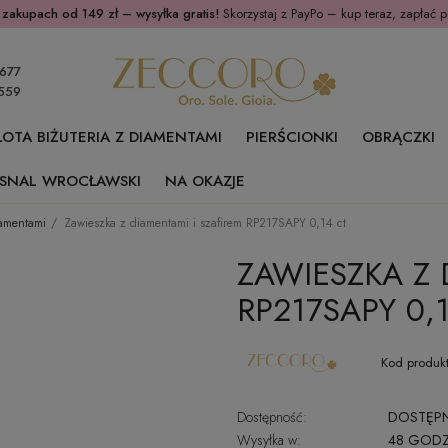
 zakupach od 149 zł – wysyłka gratis!
Skorzystaj z PayPo – kup teraz, zapłać p
677
559
ŁOTA BIŻUTERIA Z DIAMENTAMI
PIERŚCIONKI
OBRĄCZKI
SNAL WROCŁAWSKI
NA OKAZJE
iamentami
Zawieszka z diamentami i szafirem RP217SAPY 0,14 ct
ZAWIESZKA Z 
RP217SAPY 0,
Kod produkt
Dostępność:
DOSTĘP
Wysyłka w:
48 GODZ