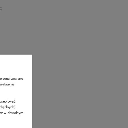
00
00
personalizowane
rzystujemy
akceptować
ezbędnych).
żesz w dowolnym