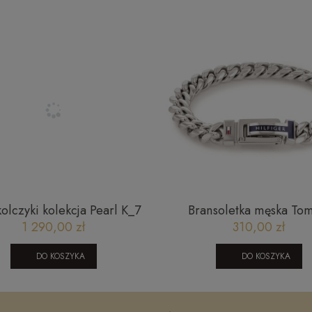
kolczyki kolekcja Pearl K_7
Bransoletka męska To
Hilfiger 2790433
1 290,00 zł
310,00 zł
DO KOSZYKA
DO KOSZYKA