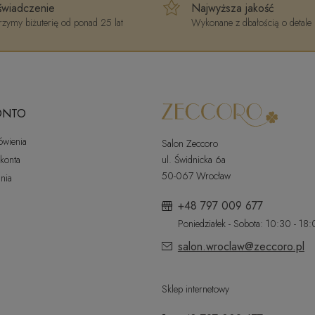
wiadczenie
Najwyższa jakość
zymy biżuterię od ponad 25 lat
Wykonane z dbałością o detale
ONTO
ówienia
Salon Zeccoro
 konta
ul. Świdnicka 6a
50-067 Wrocław
nia
+48 797 009 677
Poniedziałek - Sobota: 10:30 - 18
salon.wroclaw@zeccoro.pl
Sklep internetowy