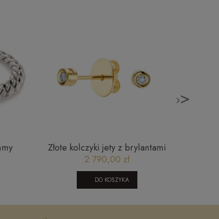
>
mmy
Złote kolczyki jety z brylantami
Złote
JMSE7223 Y Classic diamonds
2 790,00 zł
DO KOSZYKA