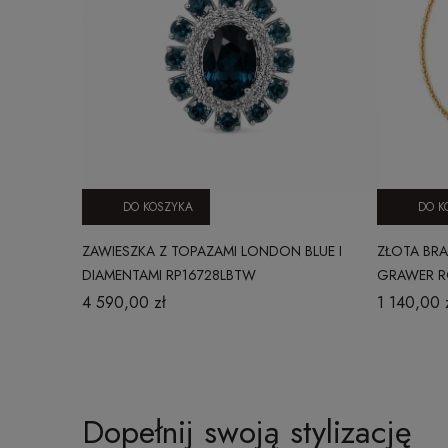
DO KOSZYKA
DO K
ZAWIESZKA Z TOPAZAMI LONDON BLUE I
ZŁOTA BR
DIAMENTAMI RP16728LBTW
GRAWER R
4 590,00 zł
1 140,00 
Dopełnij swoją stylizację