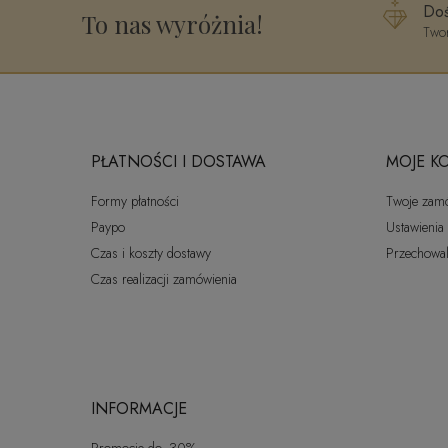
Doś
To nas wyróżnia!
Twor
PŁATNOŚCI I DOSTAWA
MOJE K
Formy płatności
Twoje zam
Paypo
Ustawienia
Czas i koszty dostawy
Przechowal
Czas realizacji zamówienia
INFORMACJE
Promocje do -30%