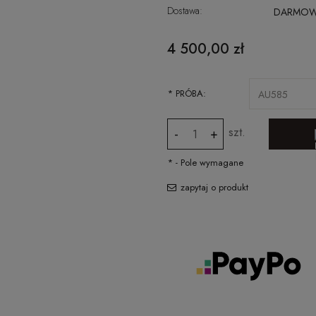
Dostawa:
DARMO
CENA NIE ZAWIERA EWENTUALNYCH
4 500,00 zł
KOSZTÓW PŁATNOŚCI
*
PRÓBA:
szt.
-
+
*
- Pole wymagane
zapytaj o produkt