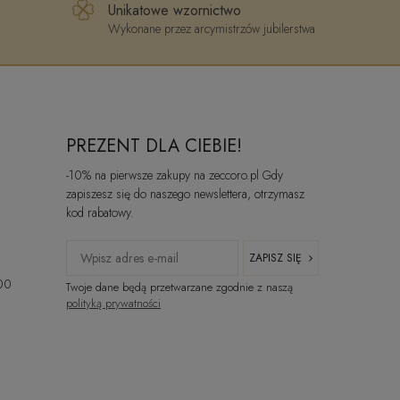
Unikatowe wzornictwo
Wykonane przez arcymistrzów jubilerstwa
PREZENT DLA CIEBIE!
-10% na pierwsze zakupy na zeccoro.pl Gdy
zapiszesz się do naszego newslettera, otrzymasz
kod rabatowy.
ZAPISZ SIĘ
:00
Twoje dane będą przetwarzane zgodnie z naszą
polityką prywatności