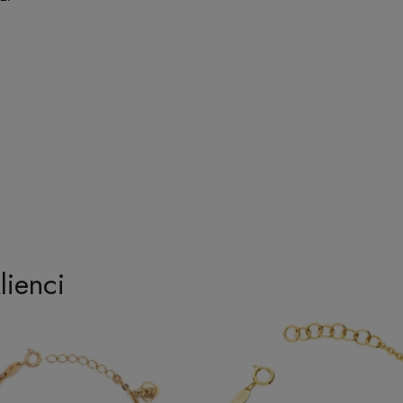
lienci