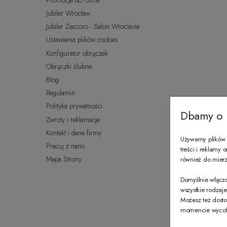
Jubiler Wrocław
Jubiler Zeccoro - Salon Wroclavia
Ustawienia plików cookies
Konfigurator obrączek
Obrączki ślubne
Blog
Regulamin
Polityka prywatności
Dbamy o 
Zwroty i reklamacje
Kontakt i dane firmy
Używamy plików c
Pracuj z nami
treści i reklamy
Mapa Strony
również do mierze
Domyślnie włączo
wszystkie rodzaj
Możesz też dosto
momencie wycofać