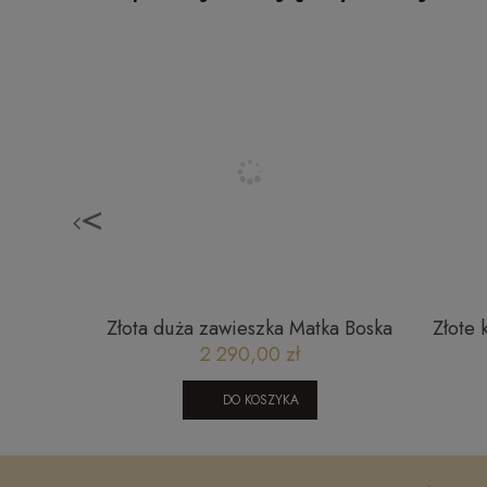
<
antami i
Złota duża zawieszka Matka Boska
Złote 
BTY
Częstochowska w prostokątnej
2 290,00 zł
zawieszce
DO KOSZYKA