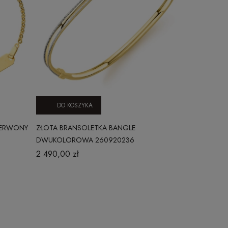
DO KOSZYKA
DO KO
ZERWONY
ZŁOTA BRANSOLETKA BANGLE
ZŁOTA BRAN
DWUKOLOROWA 260920236
KULECZKI Z
260620237
2 490,00 zł
999,00 zł