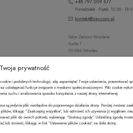
+48 797 009 677
Poniedziałek - Piątek: 10:30 - 18:
kontakt@zeccoro.pl
Salon Zeccoro Wroclavia
Sucha 1
50-086 Wrocław
+48 797 487 559
Twoja prywatność
Poniedziałek - Sobota: 9:00 - 21:
wroclavia@zeccoro.pl
ookie i podobnych technologii, aby zapamiętać Twoje ustawienia, prezentować s
 oraz udostępniać funkcje związane z mediami społecznościowymi. Pliki cookie wyko
nia ruchu i analizowania sposobu korzystania z naszej strony internetowej.
@ZECCORO SOCIAL MEDIA
ne są jedynie pliki niezbędne do poprawnego działania strony. Poniżej możesz za
e plików, klikając “Zaakceptuj wszystkie”, lub odmówić ich używania (z wyjątkiem ni
sować pliki do swoich potrzeb, wybierając “Dostosuj zgody”. Udzieloną zgodę mo
 lub zmienić, klikając w link “Ustawienia plików cookies” na dole strony.