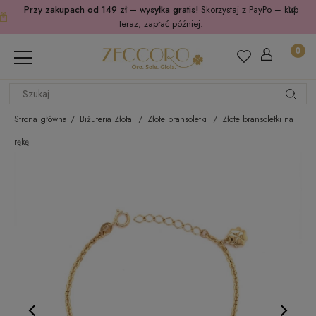
Przy zakupach od 149 zł – wysyłka gratis!
Skorzystaj z PayPo – kup
teraz, zapłać później.
Strona główna
Biżuteria Złota
Złote bransoletki
Złote bransoletki na
rękę