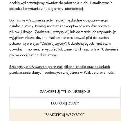
cookie wykorzystujemy również do mierzenia ruchu i analizowania
sposobu korzystania z naszej strony internetowej.
-10% na pierwsze zakupy na zeccoro.pl Gdy zapiszesz się do naszego newslet
Domyślnie włączone są jedynie pliki niezbędne do poprawnego
działania strony. Poniżej możesz zaakceptować wszystkie rodzaje
plików, klikając “Zaakceptuj wszystkie”, lub odmówić ich używania (z
Twoje dane będą przetwarzane zgodnie z naszą
polityką prywatności
wyjątkiem niezbędnych). Możesz też dostosować pliki do swoich
potrzeb, wybierając “Dostosuj zgody”. Udzieloną zgodę możesz w
dowolnym momencie wycofać lub zmienić, klikając w link “Ustawienia
POKAŻ PEŁNĄ WERSJĘ STRONY
plików cookies” na dole strony.
Szczegóły o używanych przez nas plikach cookie oraz zasadach
przetwarzania danych osobowych znajdziesz w Polityce prywatności.
ZAAKCEPTUJ TYLKO NIEZBĘDNE
PL
DOSTOSUJ ZGODY
Sklep internetowy Shoper Premium
ZAAKCEPTUJ WSZYSTKIE