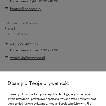
Poniedziałek - Piątek: 10:30 - 18:00
kontakt@zeccoro.pl
Salon Zeccoro Wroclavia
Sucha 1
50-086 Wrocław
+48 797 487 559
Poniedziałek - Sobota: 9:00 - 21:00
wroclavia@zeccoro.pl
@ZECCORO SOCIAL MEDIA
Dbamy o Twoja prywatność
Używamy plików cookie i podobnych technologii, aby zapamiętać
Twoje ustawienia, prezentować spersonalizowane treści i reklamy oraz
udostępniać funkcje związane z mediami społecznościowymi. Pliki
PREZENT DLA CIEBIE!