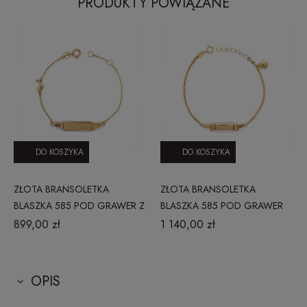
PRODUKTY POWIĄZANE
DO KOSZYKA
DO KOSZYKA
ZŁOTA BRANSOLETKA
ZŁOTA BRANSOLETKA
BLASZKA 585 POD GRAWER Z
BLASZKA 585 POD GRAWER
DELFINKIEM
ROLLO SERCE GŁADKIE
899,00 zł
1 140,00 zł
OPIS