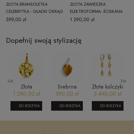
ZŁOTA BRANSOLETKA
ZŁOTA ZAWIESZKA
CELEBRYTKA - GŁADKI OKRĄG
ELEKTROFORMA- ŚCISKANA
Z FASETOWANYMI
BLASZKA
599,00 zł
1 290,00 zł
KULECZKAMI
Dopełnij swoją stylizację
<
>
Srebrna
Złote kolczyki
Bransoletka
zka
zawieszka z
gładkie i
BOSS
 zł
590,00 zł
3 490,00 zł
390,00 zł
rma-
bursztynem -
matowe
1580513M
ane
liść
połączenie
ZYKA
DO KOSZYKA
DO KOSZYKA
DO KOSZYKA
Prestige K_25