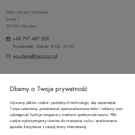
Salon Zeccoro Wroclavia
Sucha 1
50-086 Wrocław
+48 797 487 559
Poniedziałek - Sobota: 9:00 - 21:00
wroclavia@zeccoro.pl
@ZECCORO SOCIAL MEDIA
Dbamy o Twoja prywatność
Używamy plików cookie i podobnych technologii, aby zapamiętać
Twoje ustawienia, prezentować spersonalizowane treści i reklamy oraz
udostępniać funkcje związane z mediami społecznościowymi. Pliki
PREZENT DLA CIEBIE!
cookie wykorzystujemy również do mierzenia ruchu i analizowania
sposobu korzystania z naszej strony internetowej.
-10% na pierwsze zakupy na zeccoro.pl Gdy zapiszesz się do naszego newslet