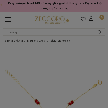
Przy zakupach od 149 zł – wysyłka gratis!
Skorzystaj z PayPo – kup
teraz, zapłać później.
Strona główna
Biżuteria Złota
Złote bransoletki