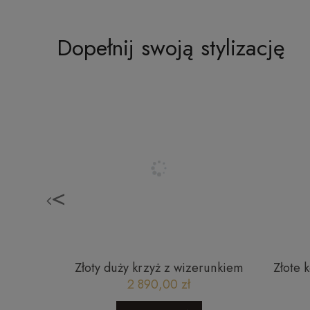
Dopełnij swoją stylizację
<
yż z
Złoty duży krzyż z wizerunkiem
Złote 
 gładkim
Jezusa
2 890,00 zł