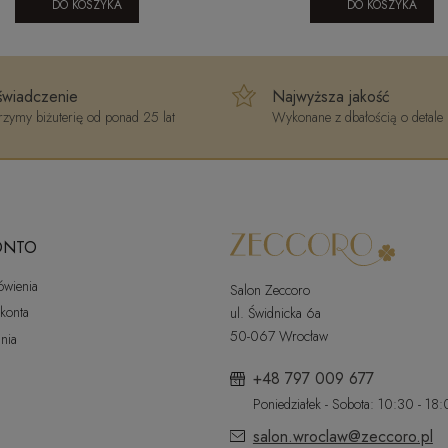
DO KOSZYKA
DO KOSZYKA
wiadczenie
Najwyższa jakość
zymy biżuterię od ponad 25 lat
Wykonane z dbałością o detale
ONTO
ówienia
Salon Zeccoro
 konta
ul. Świdnicka 6a
50-067 Wrocław
nia
+48 797 009 677
Poniedziałek - Sobota: 10:30 - 18
salon.wroclaw@zeccoro.pl