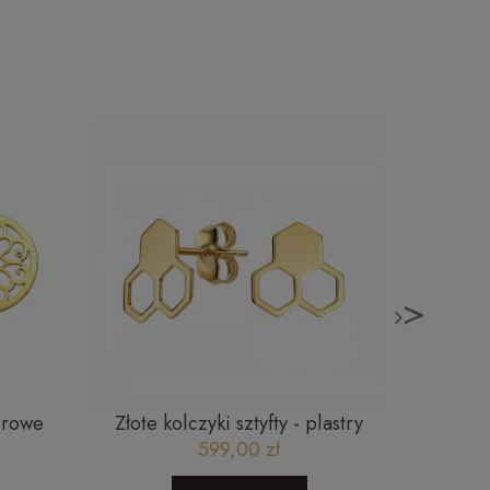
>
żurowe
Złote kolczyki sztyfty - plastry
Złota
miodu
599,00 zł