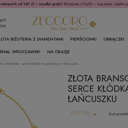
 zakupach od 149 zł – wysyłka gratis!
Skorzystaj z PayPo – kup teraz, zapłać p
677
559
ŁOTA BIŻUTERIA Z DIAMENTAMI
PIERŚCIONKI
OBRĄCZKI
SNAL WROCŁAWSKI
NA OKAZJE
tka celebrytka - serce kłódka na podwójnym łańcuszku
ZŁOTA BRANSO
SERCE KŁÓD
ŁAŃCUSZKU
Kod produkt