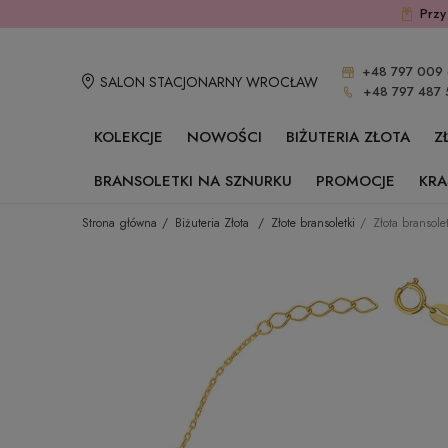
Przy
+48 797 009 
SALON STACJONARNY WROCŁAW
+48 797 487 
KOLEKCJE
NOWOŚCI
BIŻUTERIA ZŁOTA
Z
BRANSOLETKI NA SZNURKU
PROMOCJE
KRA
Strona główna
Biżuteria Złota
Złote bransoletki
Złota bransole