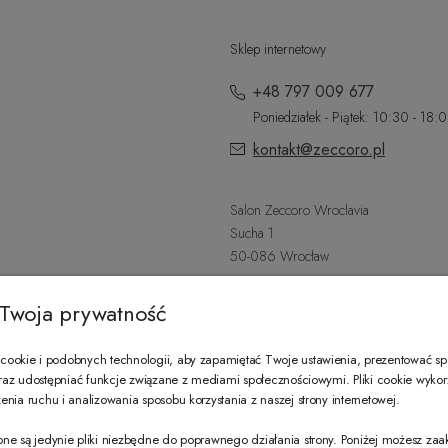
Sklep internetowy
+48 797 009 677
Poniedziałek - Piątek: 10:30 - 18:
kontakt@zeccoro.pl
Salon Zeccoro Wroclavia
Sucha 1
50-086 Wrocław
+48 797 487 559
Twoja prywatność
Poniedziałek - Sobota: 9:00 - 21:
wroclavia@zeccoro.pl
ookie i podobnych technologii, aby zapamiętać Twoje ustawienia, prezentować s
 oraz udostępniać funkcje związane z mediami społecznościowymi. Pliki cookie wyko
nia ruchu i analizowania sposobu korzystania z naszej strony internetowej.
@ZECCORO SOCIAL MEDIA
ne są jedynie pliki niezbędne do poprawnego działania strony. Poniżej możesz za