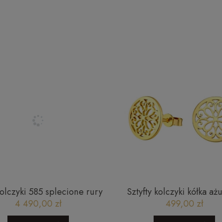
kolczyki 585 splecione rury
Sztyfty kolczyki kółka a
gładkie Chain
1605202367
4 490,00 zł
499,00 zł