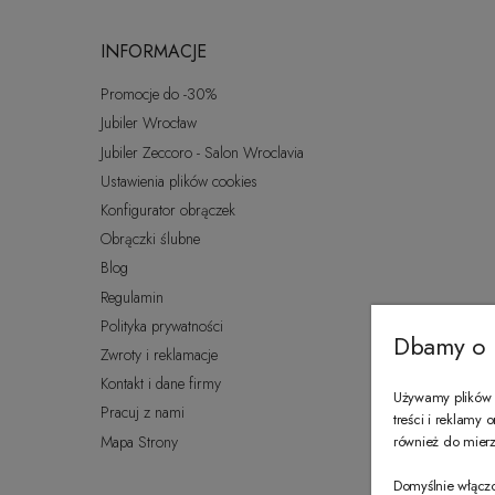
INFORMACJE
Promocje do -30%
Jubiler Wrocław
Jubiler Zeccoro - Salon Wroclavia
Ustawienia plików cookies
Konfigurator obrączek
Obrączki ślubne
Blog
Regulamin
Polityka prywatności
Dbamy o 
Zwroty i reklamacje
Kontakt i dane firmy
Używamy plików c
Pracuj z nami
treści i reklamy
Mapa Strony
również do mierze
Domyślnie włączo