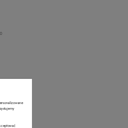
00
00
personalizowane
rzystujemy
akceptować