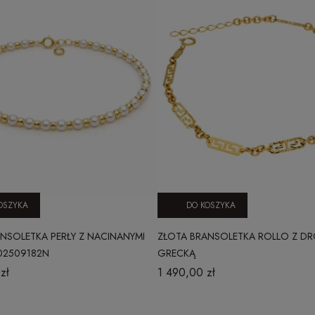
OSZYKA
DO KOSZYKA
NSOLETKA PERŁY Z NACINANYMI
ZŁOTA BRANSOLETKA ROLLO Z D
02509182N
GRECKĄ
zł
1 490,00 zł