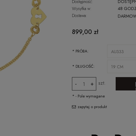
Dostępność:
DOSTĘP
Wysyłka w:
48 GODZ
Dostawa:
DARMO
CENA NIE ZAWIERA EWENTUALNYCH
899,00 zł
KOSZTÓW PŁATNOŚCI
*
PRÓBA:
*
DŁUGOŚĆ:
szt.
-
+
*
- Pole wymagane
zapytaj o produkt