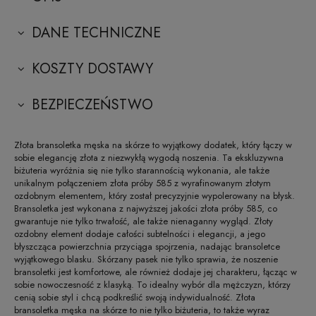
DANE TECHNICZNE
KOSZTY DOSTAWY
BEZPIECZEŃSTWO
Złota bransoletka męska na skórze to wyjątkowy dodatek, który łączy w
sobie elegancję złota z niezwykłą wygodą noszenia. Ta ekskluzywna
biżuteria wyróżnia się nie tylko starannością wykonania, ale także
unikalnym połączeniem złota próby 585 z wyrafinowanym złotym
ozdobnym elementem, który został precyzyjnie wypolerowany na błysk.
Bransoletka jest wykonana z najwyższej jakości złota próby 585, co
gwarantuje nie tylko trwałość, ale także nienaganny wygląd. Złoty
ozdobny element dodaje całości subtelności i elegancji, a jego
błyszcząca powierzchnia przyciąga spojrzenia, nadając bransoletce
wyjątkowego blasku. Skórzany pasek nie tylko sprawia, że noszenie
bransoletki jest komfortowe, ale również dodaje jej charakteru, łącząc w
sobie nowoczesność z klasyką. To idealny wybór dla mężczyzn, którzy
cenią sobie styl i chcą podkreślić swoją indywidualność. Złota
bransoletka męska na skórze to nie tylko biżuteria, to także wyraz