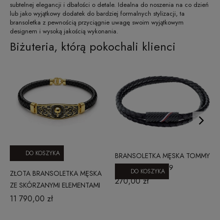
subtelnej elegancji i dbałości o detale. Idealna do noszenia na co dzień
lub jako wyjątkowy dodatek do bardziej formalnych stylizacji, ta
bransoletka z pewnością przyciągnie uwagę swoim wyjątkowym
designem i wysoką jakością wykonania.
Biżuteria, którą pokochali klienci
DO KOSZYKA
BRANSOLETKA MĘSKA TOMMY
HILFIGER 2790469
DO KOSZYKA
ZŁOTA BRANSOLETKA MĘSKA
270,00 zł
ZE SKÓRZANYMI ELEMENTAMI
20230619003
11 790,00 zł