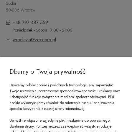
Sucha 1
50-086 Wrocław
+48 797 487 559
Poniedziałek - Sobota: 9:00 - 21:00
wroclavia@zeccoro.pl
@ZECCORO SOCIAL MEDIA
Dbamy o Twoja prywatność
Używamy plików cookie i podobnych technologii, aby zapamiętać
Twoje ustawienia, prezentować spersonalizowane treści i reklamy oraz
udostępniać funkcje związane z mediami społecznościowymi. Pliki
PREZENT DLA CIEBIE!
cookie wykorzystujemy również do mierzenia ruchu i analizowania
sposobu korzystania z naszej strony internetowej.
-10% na pierwsze zakupy na zeccoro.pl Gdy zapiszesz się do naszego newslet
Domyślnie włączone są jedynie pliki niezbędne do poprawnego
działania strony. Poniżej możesz zaakceptować wszystkie rodzaje