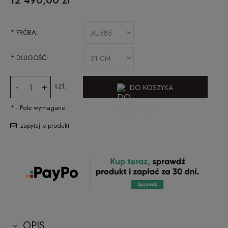
12 490,00 zł
*
PRÓBA:
*
DŁUGOŚĆ:
szt.
-
+
DO KOSZYKA
*
- Pole wymagane
zapytaj o produkt
OPIS