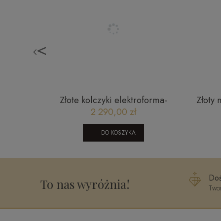
<
owy z
Złote kolczyki elektroforma-
Złoty 
ct G/SI1
gniecione koła
2 290,00 zł
DO KOSZYKA
Doś
To nas wyróżnia!
Twor