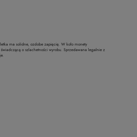
oletka ma solidne, ozdobe zapięcię. W koło monety
, świadczącą o szlachetności wyrobu. Sprzedawana legalnie z
je.