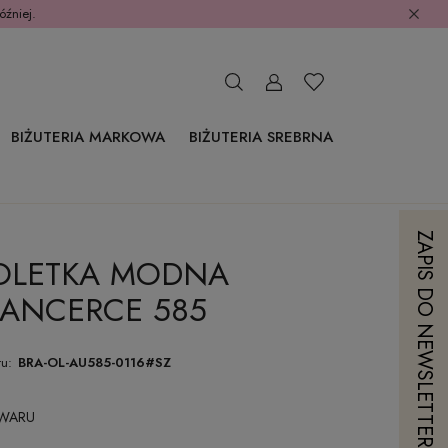
óźniej.
BIŻUTERIA MARKOWA
BIŻUTERIA SREBRNA
ZAPIS DO NEWSLETTERA
OLETKA MODNA
ANCERCE 585
u:
BRA-OL-AU585-0116#SZ
OWARU