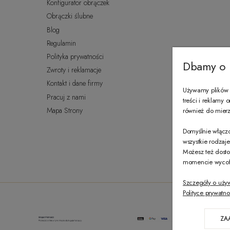
Konfigurator obrączek
Obrączki ślubne
Blog
Regulamin
Polityka prywatności
Dbamy o 
Zwroty i reklamacje
Kontakt i dane firmy
Używamy plików c
Pracuj z nami
treści i reklamy
Mapa Strony
również do mierze
Domyślnie włączo
wszystkie rodzaj
Możesz też dosto
momencie wycofać
Szczegóły o uży
Polityce prywatno
ZA