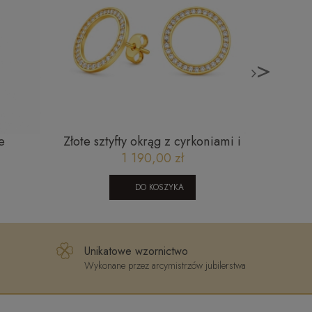
>
e
Złote sztyfty okrąg z cyrkoniami i
Złoty
kulkami diamentowanymi
1 190,00 zł
0106202340C
DO KOSZYKA
Unikatowe wzornictwo
Wykonane przez arcymistrzów jubilerstwa