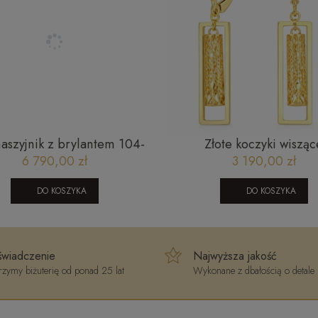
naszyjnik z brylantem 104-
Złote koczyki wisząc
10004 (4,2) 0,3 CT
160420241S2
6 790,00 zł
3 190,00 zł
DO KOSZYKA
DO KOSZYKA
wiadczenie
Najwyższa jakość
zymy biżuterię od ponad 25 lat
Wykonane z dbałością o detale