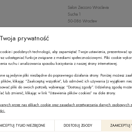
Salon Zeccoro Wroclavia
Sucha 1
50-086 Wrocław
+48 797 487 559
Twoja prywatność
Poniedziałek - Sobota: 9:00 - 21:
wroclavia@zeccoro.pl
ookie i podobnych technologii, aby zapamiętać Twoje ustawienia, prezentować s
 oraz udostępniać funkcje związane z mediami społecznościowymi. Pliki cookie wyko
nia ruchu i analizowania sposobu korzystania z naszej strony internetowej.
@ZECCORO SOCIAL MEDIA
ne są jedynie pliki niezbędne do poprawnego działania strony. Poniżej możesz za
e plików, klikając “Zaakceptuj wszystkie”, lub odmówić ich używania (z wyjątkiem ni
sować pliki do swoich potrzeb, wybierając “Dostosuj zgody”. Udzieloną zgodę mo
 lub zmienić, klikając w link “Ustawienia plików cookies” na dole strony.
wanych przez nas plikach cookie oraz zasadach przetwarzania danych osobowych z
ści.
PL
AKCEPTUJ TYLKO NIEZBĘDNE
DOSTOSUJ ZGODY
ZAAKCEPTUJ