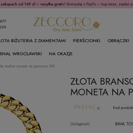
 zakupach od 149 zł – wysyłka gratis!
Skorzystaj z PayPo – kup teraz, zapłać p
677
559
ŁOTA BIŻUTERIA Z DIAMENTAMI
PIERŚCIONKI
OBRĄCZKI
SNAL WROCŁAWSKI
NA OKAZJE
etka modna moneta na pancerce 585
ZŁOTA BRANS
MONETA NA P
Kod produkt
Dostępność:
BRAK T