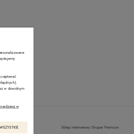
00
personalizowane
rzystujemy
akceptować
ezbędnych).
żesz w dowolnym
najdziesz w
Sklep internetowy Shoper Premium
 WSZYSTKIE