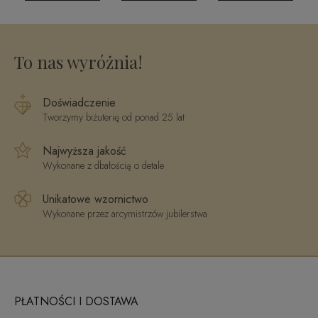
topaz
750 NE07-
MR3630LBTY
N0YW-D
To nas wyróżnia!
Doświadczenie
Tworzymy biżuterię od ponad 25 lat
Najwyższa jakość
Wykonane z dbałością o detale
Unikatowe wzornictwo
Wykonane przez arcymistrzów jubilerstwa
PŁATNOŚCI I DOSTAWA