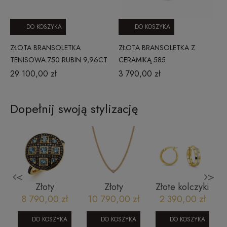
DO KOSZYKA
DO KOSZYKA
ZŁOTA BRANSOLETKA
ZŁOTA BRANSOLETKA Z
TENISOWA 750 RUBIN 9,96CT
CERAMIKĄ 585
29 100,00 zł
3 790,00 zł
Dopełnij swoją stylizację
<
>
e
Złoty
Złoty
Złote kolczyki
pierścionek z
naszyjnik z
2cm
8 790,00 zł
10 790,00 zł
2 390,00 zł
brylantami i
diamentami
1302202425
1
london blue
Bizzotto AU-
DO KOSZYKA
DO KOSZYKA
DO KOSZYKA