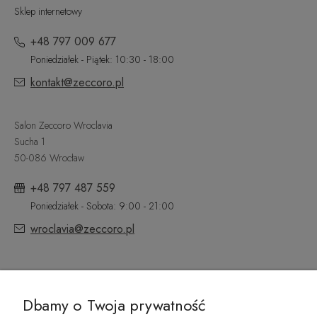
Sklep internetowy
+48 797 009 677
Poniedziałek - Piątek: 10:30 - 18:00
kontakt@zeccoro.pl
Salon Zeccoro Wroclavia
Sucha 1
50-086 Wrocław
+48 797 487 559
Poniedziałek - Sobota: 9:00 - 21:00
wroclavia@zeccoro.pl
@ZECCORO SOCIAL MEDIA
Dbamy o Twoja prywatność