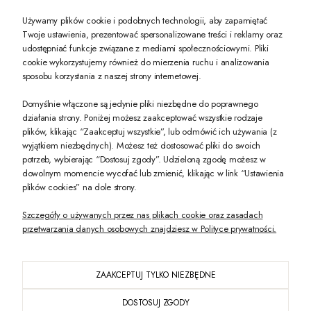
Używamy plików cookie i podobnych technologii, aby zapamiętać
Twoje ustawienia, prezentować spersonalizowane treści i reklamy oraz
udostępniać funkcje związane z mediami społecznościowymi. Pliki
PREZENT DLA CIEBIE!
cookie wykorzystujemy również do mierzenia ruchu i analizowania
sposobu korzystania z naszej strony internetowej.
-10% na pierwsze zakupy na zeccoro.pl Gdy zapiszesz się do naszego newslet
Domyślnie włączone są jedynie pliki niezbędne do poprawnego
działania strony. Poniżej możesz zaakceptować wszystkie rodzaje
plików, klikając “Zaakceptuj wszystkie”, lub odmówić ich używania (z
Twoje dane będą przetwarzane zgodnie z naszą
polityką prywatności
wyjątkiem niezbędnych). Możesz też dostosować pliki do swoich
potrzeb, wybierając “Dostosuj zgody”. Udzieloną zgodę możesz w
dowolnym momencie wycofać lub zmienić, klikając w link “Ustawienia
POKAŻ PEŁNĄ WERSJĘ STRONY
plików cookies” na dole strony.
Szczegóły o używanych przez nas plikach cookie oraz zasadach
przetwarzania danych osobowych znajdziesz w Polityce prywatności.
ZAAKCEPTUJ TYLKO NIEZBĘDNE
PL
DOSTOSUJ ZGODY