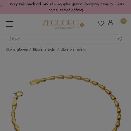
Przy zakupach od 149 zł – wysyłka gratis!
Skorzystaj z PayPo – kup
teraz, zapłać później.
Strona główna
Biżuteria Złota
Złote bransoletki