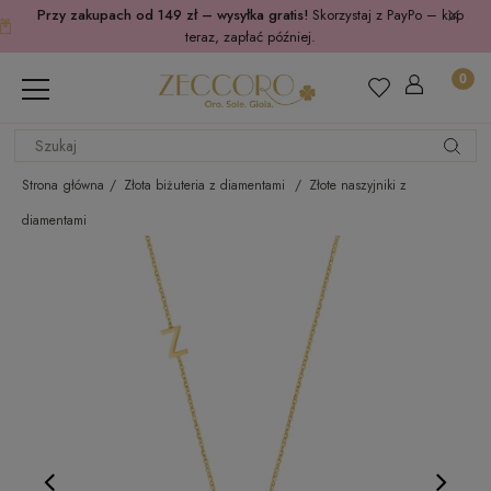
Przy zakupach od 149 zł – wysyłka gratis!
Skorzystaj z PayPo – kup
teraz, zapłać później.
Strona główna
Złota biżuteria z diamentami
Złote naszyjniki z
diamentami