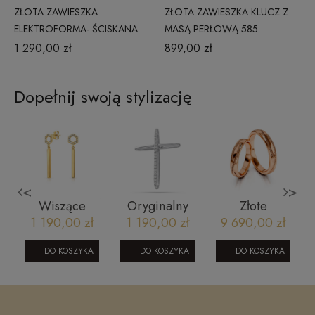
ZŁOTA ZAWIESZKA
ZŁOTA ZAWIESZKA KLUCZ Z
ELEKTROFORMA- ŚCISKANA
MASĄ PERŁOWĄ 585
BLASZKA
1 290,00 zł
899,00 zł
Dopełnij swoją stylizację
<
>
Wiszące
Oryginalny
Złote
z
eleganckie
krzyż z
obrączki
1 190,00 zł
1 190,00 zł
9 690,00 zł
kolczyki ze
białego złota
ślubne model
złota
L
323 różowe
DO KOSZYKA
DO KOSZYKA
DO KOSZYKA
1505202313
2305202379
złoto