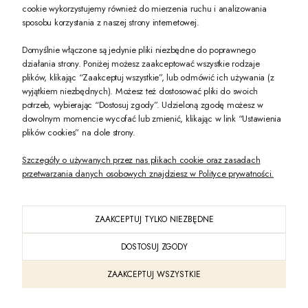
PREZENT DLA CIEBIE!
cookie wykorzystujemy również do mierzenia ruchu i analizowania
sposobu korzystania z naszej strony internetowej.
-10% na pierwsze zakupy na zeccoro.pl Gdy zapiszesz się do naszego newslet
Domyślnie włączone są jedynie pliki niezbędne do poprawnego
działania strony. Poniżej możesz zaakceptować wszystkie rodzaje
plików, klikając “Zaakceptuj wszystkie”, lub odmówić ich używania (z
Twoje dane będą przetwarzane zgodnie z naszą
polityką prywatności
wyjątkiem niezbędnych). Możesz też dostosować pliki do swoich
potrzeb, wybierając “Dostosuj zgody”. Udzieloną zgodę możesz w
dowolnym momencie wycofać lub zmienić, klikając w link “Ustawienia
POKAŻ PEŁNĄ WERSJĘ STRONY
plików cookies” na dole strony.
Szczegóły o używanych przez nas plikach cookie oraz zasadach
przetwarzania danych osobowych znajdziesz w Polityce prywatności.
ZAAKCEPTUJ TYLKO NIEZBĘDNE
PL
DOSTOSUJ ZGODY
Sklep internetowy Shoper Premium
ZAAKCEPTUJ WSZYSTKIE