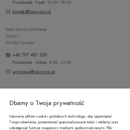
Poniedziałek - Piątek: 10:30 - 18:00
kontakt@zeccoro.pl
Salon Zeccoro Wroclavia
Sucha 1
50-086 Wrocław
+48 797 487 559
Poniedziałek - Sobota: 9:00 - 21:00
wroclavia@zeccoro.pl
@ZECCORO SOCIAL MEDIA
Dbamy o Twoja prywatność
Używamy plików cookie i podobnych technologii, aby zapamiętać
Twoje ustawienia, prezentować spersonalizowane treści i reklamy oraz
udostępniać funkcje związane z mediami społecznościowymi. Pliki