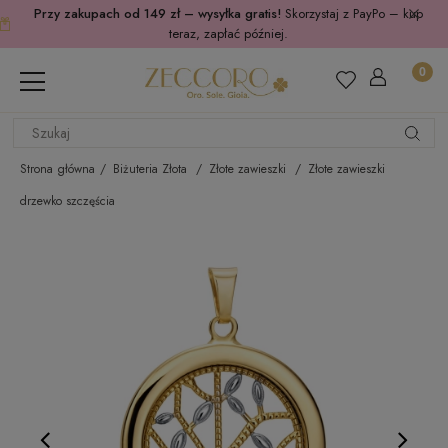
Przy zakupach od 149 zł – wysyłka gratis!
Skorzystaj z PayPo – kup
teraz, zapłać później.
Strona główna
Biżuteria Złota
Złote zawieszki
Złote zawieszki
drzewko szczęścia