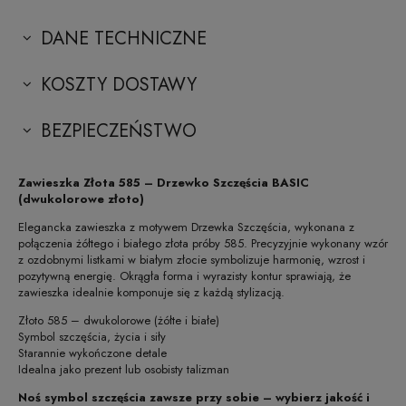
DANE TECHNICZNE
KOSZTY DOSTAWY
BEZPIECZEŃSTWO
Zawieszka Złota 585 – Drzewko Szczęścia BASIC
(dwukolorowe złoto)
Elegancka zawieszka z motywem Drzewka Szczęścia, wykonana z
połączenia żółtego i białego złota próby 585. Precyzyjnie wykonany wzór
z ozdobnymi listkami w białym złocie symbolizuje harmonię, wzrost i
pozytywną energię. Okrągła forma i wyrazisty kontur sprawiają, że
zawieszka idealnie komponuje się z każdą stylizacją.
Złoto 585 – dwukolorowe (żółte i białe)
Symbol szczęścia, życia i siły
Starannie wykończone detale
Idealna jako prezent lub osobisty talizman
Noś symbol szczęścia zawsze przy sobie – wybierz jakość i