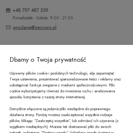
+48 797 487 559
Poniedziałek - Sobota: 9:00 - 21:00
wroclavia@zeccoro.pl
@ZECCORO SOCIAL MEDIA
Dbamy o Twoja prywatność
Używamy plików cookie i podobnych technologii, aby zapamiętać
Twoje ustawienia, prezentować spersonalizowane treści i reklamy oraz
udostępniać funkcje związane z mediami społecznościowymi. Pliki
PREZENT DLA CIEBIE!
cookie wykorzystujemy również do mierzenia ruchu i analizowania
sposobu korzystania z naszej strony internetowej.
-10% na pierwsze zakupy na zeccoro.pl Gdy zapiszesz się do naszego newslet
Domyślnie włączone są jedynie pliki niezbędne do poprawnego
działania strony. Poniżej możesz zaakceptować wszystkie rodzaje
plików, klikając “Zaakceptuj wszystkie”, lub odmówić ich używania (z
Twoje dane będą przetwarzane zgodnie z naszą
polityką prywatności
wyjątkiem niezbędnych). Możesz też dostosować pliki do swoich
potrzeb, wybierając “Dostosuj zgody”. Udzieloną zgodę możesz w