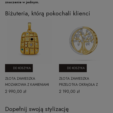
znaczenie w jednym.
Biżuteria, którą pokochali klienci
DO KOSZYKA
DO KOSZYKA
ZŁOTA ZAWIESZKA
ZŁOTA ZAWIESZKA
MOZAIKOWA Z KAMIENIAMI
PRZELOTKA OKRĄGŁA Z
202509181Z
DRZEWEM SZCZĘŚCIA
2 990,00 zł
2 190,00 zł
100320233
Dopełnij swoją stylizację