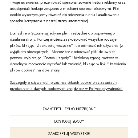
Twoje ustawienia, prezentować spersonalizowane treści i reklamy oraz
udostępniać funkcje związane z mediami społecznościowymi. Pliki
PREZENT DLA CIEBIE!
cookie wykorzystujemy również do mierzenia ruchu i analizowania
sposobu korzystania z naszej strony internetowej.
-10% na pierwsze zakupy na zeccoro.pl Gdy zapiszesz się do naszego newslet
Domyślnie włączone są jedynie pliki niezbędne do poprawnego
działania strony. Poniżej możesz zaakceptować wszystkie rodzaje
plików, klikając “Zaakceptuj wszystkie”, lub odmówić ich używania (z
Twoje dane będą przetwarzane zgodnie z naszą
polityką prywatności
wyjątkiem niezbędnych). Możesz też dostosować pliki do swoich
potrzeb, wybierając “Dostosuj zgody”. Udzieloną zgodę możesz w
dowolnym momencie wycofać lub zmienić, klikając w link “Ustawienia
POKAŻ PEŁNĄ WERSJĘ STRONY
plików cookies” na dole strony.
Szczegóły o używanych przez nas plikach cookie oraz zasadach
przetwarzania danych osobowych znajdziesz w Polityce prywatności.
ZAAKCEPTUJ TYLKO NIEZBĘDNE
PL
DOSTOSUJ ZGODY
Sklep internetowy Shoper Premium
ZAAKCEPTUJ WSZYSTKIE