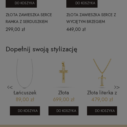
DO KOSZYKA
DO KOSZYKA
ZŁOTA ZAWIESZKA SERCE
ZŁOTA ZAWIESZKA SERCE Z
RAMKA Z SERDUSZKIEM
WYCIĘTYM BRZEGIEM
299,00 zł
449,00 zł
Dopełnij swoją stylizację
<
>
Łańcuszek
Złota
Złota literka z
srebrny kulki
zawieszka
cyrkoniami T
89,00 zł
699,00 zł
479,00 zł
5
- 42 cm
krzyż z
y
rodowany
wizerunkiem
DO KOSZYKA
DO KOSZYKA
DO KOSZYKA
SW-T-B05-
Chrystusa i
4
042-SLR1295
gładkim tłem