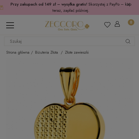
Przy zakupach od 149 zł – wysyłka gratis!
Skorzystaj z PayPo – kup
teraz, zapłać później.
Strona główna
Biżuteria Złota
Złote zawieszki