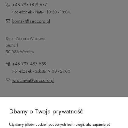
+48 797 009 677
Poniedziałek - Piątek: 10:30 - 18:00
kontakt@zeccoro.pl
Salon Zeccoro Wroclavia
Sucha 1
50-086 Wrocław
+48 797 487 559
Poniedziałek - Sobota: 9:00 - 21:00
wroclavia@zeccoro.pl
@ZECCORO SOCIAL MEDIA
Dbamy o Twoja prywatność
Używamy plików cookie i podobnych technologii, aby zapamiętać