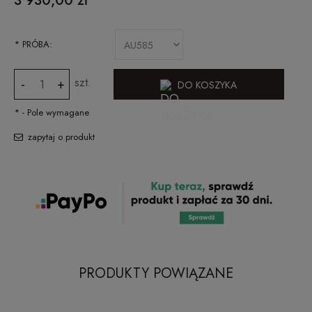
3 930,00 zł
*
PRÓBA:
szt.
-
+
DO KOSZYKA
*
- Pole wymagane
zapytaj o produkt
PRODUKTY POWIĄZANE