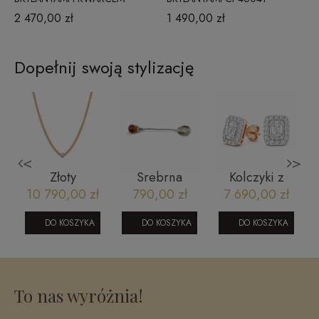
RUTYLOWYM RP16454BRBDY
2 470,00 zł
1 490,00 zł
Dopełnij swoją stylizację
<
>
Złoty
Srebrna
Kolczyki z
i
naszyjnik z
łyżeczka z
brylantami z
10 790,00 zł
790,00 zł
7 690,00 zł
diamentami
bursztynem
różowego
Bizzotto AU-
złota
DO KOSZYKA
DO KOSZYKA
DO KOSZYKA
750 NE07-
CE1721P
5
N0YW-D
To nas wyróżnia!