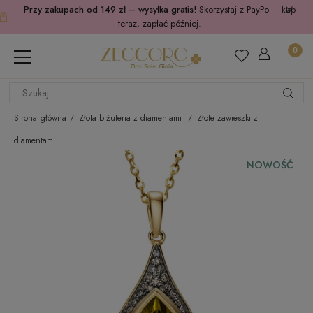
Przy zakupach od 149 zł – wysyłka gratis!
Skorzystaj z PayPo – kup
teraz, zapłać później.
Strona główna
Złota biżuteria z diamentami
Złote zawieszki z
diamentami
NOWOŚĆ