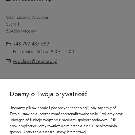
Salon Zeccoro Wroclavia
Sucha 1
50-086 Wrocław
+48 797 487 559
Poniedziałek - Sobota: 9:00 - 21:00
wroclavia@zeccoro.pl
@ZECCORO SOCIAL MEDIA
Dbamy o Twoja prywatność
Używamy plików cookie i podobnych technologii, aby zapamiętać
Twoje ustawienia, prezentować spersonalizowane treści i reklamy oraz
udostępniać funkcje związane z mediami społecznościowymi. Pliki
PREZENT DLA CIEBIE!
cookie wykorzystujemy również do mierzenia ruchu i analizowania
sposobu korzystania z naszej strony internetowej.
-10% na pierwsze zakupy na zeccoro.pl Gdy zapiszesz się do naszego newslet