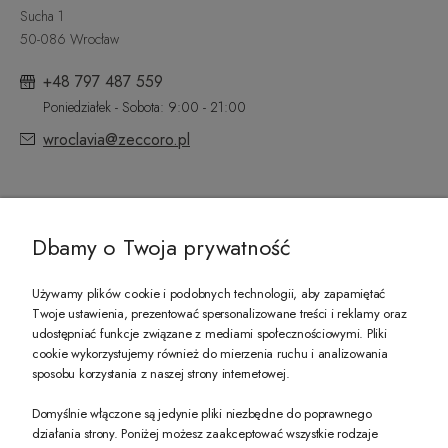
Sucha 1
50-086 Wrocław
+48 797 487 559
Poniedziałek - Sobota: 9:00 - 21:00
wroclavia@zeccoro.pl
@ZECCORO SOCIAL MEDIA
Dbamy o Twoja prywatność
Używamy plików cookie i podobnych technologii, aby zapamiętać
Twoje ustawienia, prezentować spersonalizowane treści i reklamy oraz
udostępniać funkcje związane z mediami społecznościowymi. Pliki
PREZENT DLA CIEBIE!
cookie wykorzystujemy również do mierzenia ruchu i analizowania
sposobu korzystania z naszej strony internetowej.
-10% na pierwsze zakupy na zeccoro.pl Gdy zapiszesz się do naszego newslet
Domyślnie włączone są jedynie pliki niezbędne do poprawnego
działania strony. Poniżej możesz zaakceptować wszystkie rodzaje