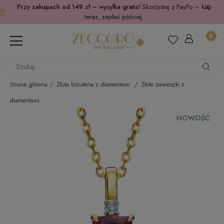
Przy zakupach od 149 zł – wysyłka gratis!
Skorzystaj z PayPo – kup
teraz, zapłać później.
Strona główna
Złota biżuteria z diamentami
Złote zawieszki z
diamentami
NOWOŚĆ