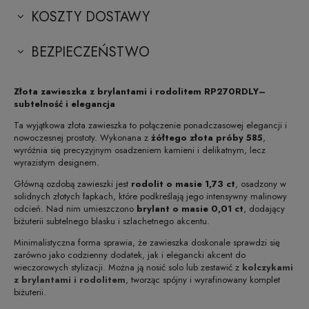
KOSZTY DOSTAWY
BEZPIECZEŃSTWO
Złota zawieszka z brylantami i rodolitem RP270RDLY–
subtelność i elegancja
Ta wyjątkowa złota zawieszka to połączenie ponadczasowej elegancji i
nowoczesnej prostoty. Wykonana z
żółtego złota próby 585
,
wyróżnia się precyzyjnym osadzeniem kamieni i delikatnym, lecz
wyrazistym designem.
Główną ozdobą zawieszki jest
rodolit o masie 1,73 ct
, osadzony w
solidnych złotych łapkach, które podkreślają jego intensywny malinowy
odcień. Nad nim umieszczono
brylant o masie 0,01 ct
, dodający
biżuterii subtelnego blasku i szlachetnego akcentu.
Minimalistyczna forma sprawia, że zawieszka doskonale sprawdzi się
zarówno jako codzienny dodatek, jak i elegancki akcent do
wieczorowych stylizacji. Można ją nosić solo lub zestawić z
kolczykami
z brylantami i rodolitem
, tworząc spójny i wyrafinowany komplet
biżuterii.