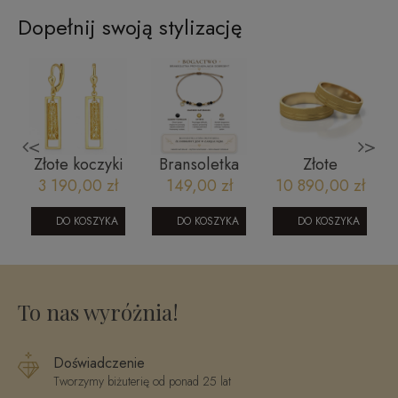
Dopełnij swoją stylizację
<
>
Złote koczyki
Bransoletka
Złote
wiszące
na szczęście:
obrączki
ł
3 190,00 zł
149,00 zł
10 890,00 zł
l
Bogactwo
ślubne model
160420241S2
e
czarny
127 żółte
DO KOSZYKA
DO KOSZYKA
DO KOSZYKA
turmalin,
złoto
cyrtyn, piryt
To nas wyróżnia!
Doświadczenie
Tworzymy biżuterię od ponad 25 lat