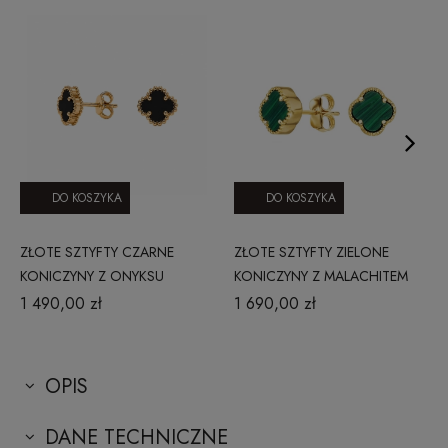
DO KOSZYKA
DO KOSZYKA
ZŁOTE SZTYFTY CZARNE
ZŁOTE SZTYFTY ZIELONE
KONICZYNY Z ONYKSU
KONICZYNY Z MALACHITEM
221220231C1
221220231C2
1 490,00 zł
1 690,00 zł
OPIS
DANE TECHNICZNE