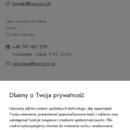
kontakt@zeccoro.pl
Salon Zeccoro Wroclavia
Sucha 1
50-086 Wrocław
+48 797 487 559
Poniedziałek - Sobota: 9:00 - 21:00
wroclavia@zeccoro.pl
@ZECCORO SOCIAL MEDIA
Dbamy o Twoja prywatność
Używamy plików cookie i podobnych technologii, aby zapamiętać
Twoje ustawienia, prezentować spersonalizowane treści i reklamy oraz
udostępniać funkcje związane z mediami społecznościowymi. Pliki
PREZENT DLA CIEBIE!
cookie wykorzystujemy również do mierzenia ruchu i analizowania