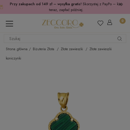
Przy zakupach od 149 zł – wysyłka gratis!
Skorzystaj z PayPo – kup
teraz, zapłać później.
Strona główna
Biżuteria Złota
Złote zawieszki
Złote zawieszki
koniczynki