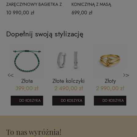
ZARĘCZYNOWY BAGIETKA Z
KONICZYNĄ Z MASĄ
BRYLANTAMI 0,57 CT
PERŁOWĄ 221220231Z3_S
10 990,00 zł
699,00 zł
GLAMOUR R58325Y
Dopełnij swoją stylizację
<
>
Złota
Złote kolczyki
Złoty
bransoletka
z białego
pierścionek
399,00 zł
2 490,00 zł
2 990,00 zł
sznurek kulki
złota
geometryczny
diamentowane
1402202413
z ciętym
DO KOSZYKA
DO KOSZYKA
DO KOSZYKA
585
zakonczeniem
2503202415
To nas wyróżnia!