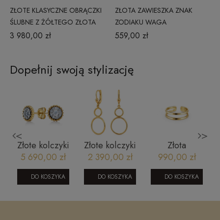
ZŁOTE KLASYCZNE OBRĄCZKI
ZŁOTA ZAWIESZKA ZNAK
ŚLUBNE Z ŻÓŁTEGO ZŁOTA
ZODIAKU WAGA
PR. 333 FAZOWANE 5 MM
3 980,00 zł
559,00 zł
Dopełnij swoją stylizację
<
>
Złote kolczyki
Złote kolczyki
Złota
z diamentami
wiszące
nausznica
5 690,00 zł
2 390,00 zł
990,00 zł
a
CE3113Y
1604202428
1202202415
DO KOSZYKA
DO KOSZYKA
DO KOSZYKA
9