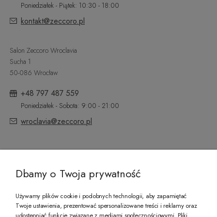
Poniedziałek - Piątek: 10:30 - 18:00
kontakt@zeccoro.pl
Salon Zeccoro Wroclavia
Sucha 1
50-086 Wrocław
+48 797 487 559
Poniedziałek - Sobota: 9:00 - 21:00
wroclavia@zeccoro.pl
@ZECCORO SOCIAL MEDIA
Dbamy o Twoja prywatność
Używamy plików cookie i podobnych technologii, aby zapamiętać
Twoje ustawienia, prezentować spersonalizowane treści i reklamy oraz
udostępniać funkcje związane z mediami społecznościowymi. Pliki