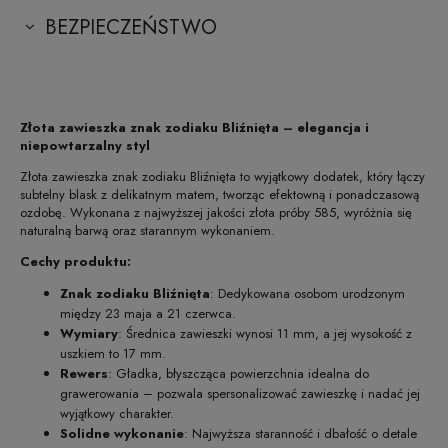
BEZPIECZEŃSTWO
Złota zawieszka znak zodiaku Bliźnięta – elegancja i
niepowtarzalny styl
Złota zawieszka znak zodiaku Bliźnięta to wyjątkowy dodatek, który łączy
subtelny blask z delikatnym matem, tworząc efektowną i ponadczasową
ozdobę. Wykonana z najwyższej jakości złota próby 585, wyróżnia się
naturalną barwą oraz starannym wykonaniem.
Cechy produktu:
Znak zodiaku Bliźnięta
: Dedykowana osobom urodzonym
między 23 maja a 21 czerwca.
Wymiary
: Średnica zawieszki wynosi 11 mm, a jej wysokość z
uszkiem to 17 mm.
Rewers
: Gładka, błyszcząca powierzchnia idealna do
grawerowania – pozwala spersonalizować zawieszkę i nadać jej
wyjątkowy charakter.
Solidne wykonanie
: Najwyższa staranność i dbałość o detale