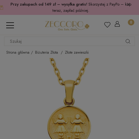
Przy zakupach od 149 zł – wysyłka gratis!
Skorzystaj z PayPo – kup
teraz, zapłać później.
Strona główna
Biżuteria Złota
Złote zawieszki