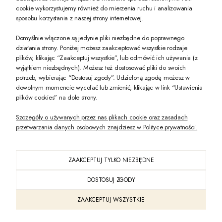
PREZENT DLA CIEBIE!
cookie wykorzystujemy również do mierzenia ruchu i analizowania
sposobu korzystania z naszej strony internetowej.
-10% na pierwsze zakupy na zeccoro.pl Gdy zapiszesz się do naszego newslet
Domyślnie włączone są jedynie pliki niezbędne do poprawnego
działania strony. Poniżej możesz zaakceptować wszystkie rodzaje
plików, klikając “Zaakceptuj wszystkie”, lub odmówić ich używania (z
Twoje dane będą przetwarzane zgodnie z naszą
polityką prywatności
wyjątkiem niezbędnych). Możesz też dostosować pliki do swoich
potrzeb, wybierając “Dostosuj zgody”. Udzieloną zgodę możesz w
dowolnym momencie wycofać lub zmienić, klikając w link “Ustawienia
POKAŻ PEŁNĄ WERSJĘ STRONY
plików cookies” na dole strony.
Szczegóły o używanych przez nas plikach cookie oraz zasadach
przetwarzania danych osobowych znajdziesz w Polityce prywatności.
ZAAKCEPTUJ TYLKO NIEZBĘDNE
PL
DOSTOSUJ ZGODY
Sklep internetowy Shoper Premium
ZAAKCEPTUJ WSZYSTKIE