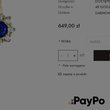
Dostępność:
DOSTĘP
Wysyłka w:
48 GODZ
Dostawa:
DARMO
CENA NIE ZAWIERA EWENTUALNYCH
649,00 zł
KOSZTÓW PŁATNOŚCI
*
PRÓBA:
szt.
-
+
*
- Pole wymagane
zapytaj o produkt