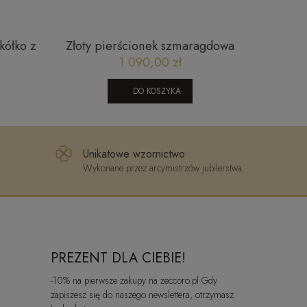
kółko z
Złoty pierścionek szmaragdowa
Złota
bagietka i kuleczki złoto 585 City
mniej
1 090,00 zł
P_47
DO KOSZYKA
Unikatowe wzornictwo
Wykonane przez arcymistrzów jubilerstwa
PREZENT DLA CIEBIE!
-10% na pierwsze zakupy na zeccoro.pl Gdy
zapiszesz się do naszego newslettera, otrzymasz