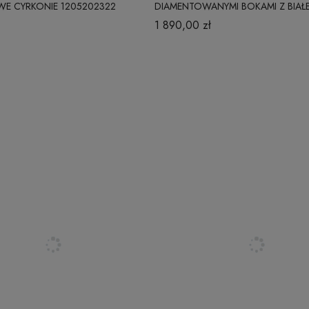
E CYRKONIE 1205202322
DIAMENTOWANYMI BOKAMI Z BIA
ZŁOTA 18 MM BASIC
1 890,00 zł