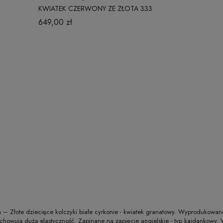
KWIATEK CZERWONY ZE ZŁOTA 333
649,00 zł
 Złote dziecięce kolczyki białe cyrkonie - kwiatek granatowy. Wyprodukowane w
chowują dużą elastyczność. Zapinane na zapięcie angielskie - typ kajdankowy. 