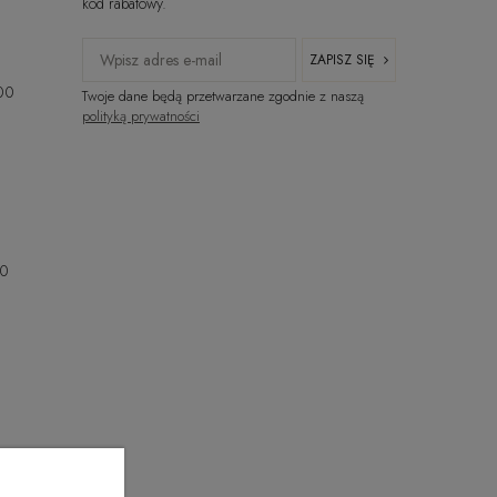
kod rabatowy.
ZAPISZ SIĘ
:00
Twoje dane będą przetwarzane zgodnie z naszą
polityką prywatności
00