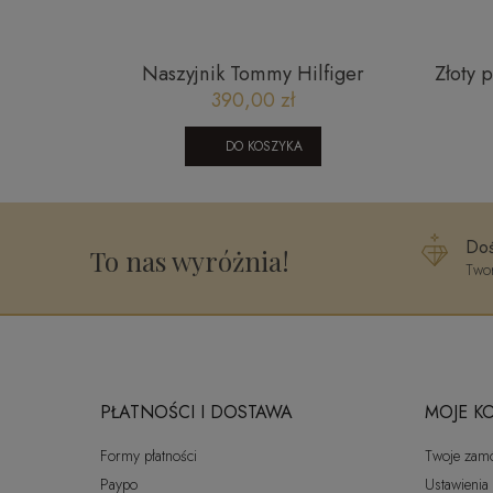
brytka
Naszyjnik Tommy Hilfiger
Złoty 
oung
2790651
gładk
390,00 zł
DO KOSZYKA
Doś
To nas wyróżnia!
Twor
PŁATNOŚCI I DOSTAWA
MOJE K
Formy płatności
Twoje zam
Paypo
Ustawienia