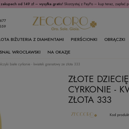
 zakupach od 149 zł – wysyłka gratis!
Skorzystaj z PayPo – kup teraz, zapłać p
677
559
ŁOTA BIŻUTERIA Z DIAMENTAMI
PIERŚCIONKI
OBRĄCZKI
SNAL WROCŁAWSKI
NA OKAZJE
olczyki białe cyrkonie - kwiatek granatowy ze złota 333
ZŁOTE DZIECI
CYRKONIE - 
ZŁOTA 333
Kod produkt