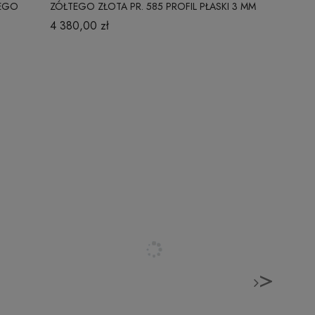
ŁEGO
ZÓŁTEGO ZŁOTA PR. 585 PROFIL PŁASKI 3 MM
ŻÓŁTEGO ZŁ
MM
4 380,00 zł
7 580,00 z
>