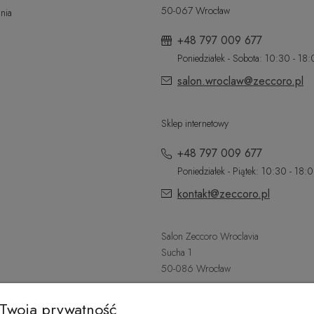
50-067 Wrocław
nia
+48 797 009 677
Poniedziałek - Sobota: 10:30 - 18
salon.wroclaw@zeccoro.pl
Sklep internetowy
+48 797 009 677
Poniedziałek - Piątek: 10:30 - 18:
kontakt@zeccoro.pl
Salon Zeccoro Wroclavia
Sucha 1
50-086 Wrocław
+48 797 487 559
Twoja prywatność