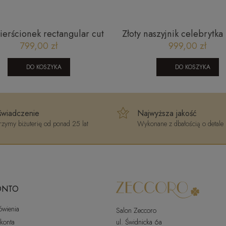
pierścionek rectangular cut
Złoty naszyjnik celebrytka 
i prostokąt złoto 585 City
koniczyną
799,00 zł
999,00 zł
P_32
DO KOSZYKA
DO KOSZYKA
wiadczenie
Najwyższa jakość
zymy biżuterię od ponad 25 lat
Wykonane z dbałością o detale
ONTO
ówienia
Salon Zeccoro
 konta
ul. Świdnicka 6a