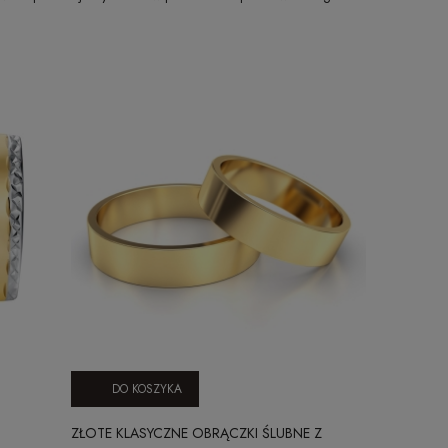
DO KOSZYKA
DO KO
ZŁOTE KLASYCZNE OBRĄCZKI ŚLUBNE Z
ZŁOTE KLAS