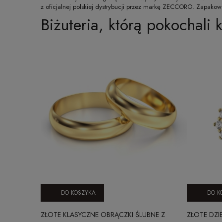
z oficjalnej polskiej dystrybucji przez markę ZECCORO. Zapako
Biżuteria, którą pokochali k
DO KOSZYKA
DO K
ZŁOTE KLASYCZNE OBRĄCZKI ŚLUBNE Z
ZŁOTE DZI