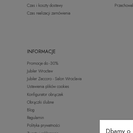
Czas i koszty dostawy
Przechowal
Czas realizacji zamówienia
INFORMACJE
Promocje do -30%
Jubiler Wrocław
Jubiler Zeccoro - Salon Wroclavia
Ustawienia plików cookies
Konfigurator obrączek
Obrączki ślubne
Blog
Regulamin
Polityka prywatności
Dbamy o 