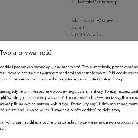
kontakt@zeccoro.pl
Salon Zeccoro Wroclavia
Sucha 1
50-086 Wrocław
+48 797 487 559
Twoja prywatność
Poniedziałek - Sobota: 9:00 - 21:
wroclavia@zeccoro.pl
ookie i podobnych technologii, aby zapamiętać Twoje ustawienia, prezentować s
 oraz udostępniać funkcje związane z mediami społecznościowymi. Pliki cookie wyko
nia ruchu i analizowania sposobu korzystania z naszej strony internetowej.
@ZECCORO SOCIAL MEDIA
ne są jedynie pliki niezbędne do poprawnego działania strony. Poniżej możesz za
e plików, klikając “Zaakceptuj wszystkie”, lub odmówić ich używania (z wyjątkiem ni
sować pliki do swoich potrzeb, wybierając “Dostosuj zgody”. Udzieloną zgodę mo
 lub zmienić, klikając w link “Ustawienia plików cookies” na dole strony.
wanych przez nas plikach cookie oraz zasadach przetwarzania danych osobowych z
ści.