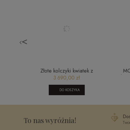
<
odel 323
Złote kolczyki kwiatek z
MO
brylantami JE01127 W Classic
AŻUR
3 690,00 zł
diamonds
DO KOSZYKA
Doś
To nas wyróżnia!
Twor