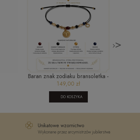
>
Baran znak zodiaku bransoletka -
Zło
NTEM I
granat, czarny turmalin, cytryn,
149,00 zł
APY
szafir
DO KOSZYKA
Unikatowe wzornictwo
Wykonane przez arcymistrzów jubilerstwa