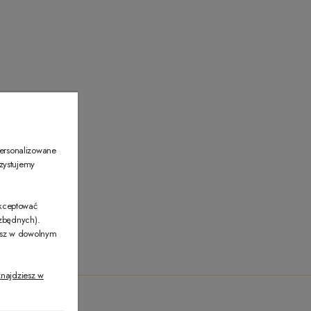
00
personalizowane
rzystujemy
akceptować
ezbędnych).
żesz w dowolnym
najdziesz w