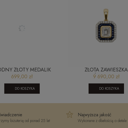
DNY ZŁOTY MEDALIK
ZŁOTA ZAWIESZKA
OWE SERCE 2305202322
WIKTORIAŃSKA Z BRYLA
699,00 zł
9 690,00 zł
SZAFIREM RP18900S
DO KOSZYKA
DO KOSZYKA
wiadczenie
Najwyższa jakość
zymy biżuterię od ponad 25 lat
Wykonane z dbałością o detale