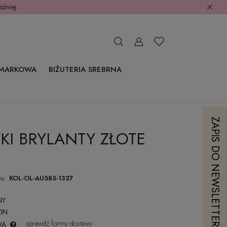
óźniej.
 MARKOWA
BIŻUTERIA SREBRNA
ZAPIS DO NEWSLETTERA
KI BRYLANTY ZŁOTE
u:
KOL-OL-AU585-1327
NY
IN
sprawdź formy dostawy
WA