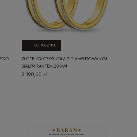
DO KOSZYKA
DO KO
WEGO
ZŁOTE KOLCZYKI KOŁA Z DIAMENTOWANYM
ZŁOTE KOLC
BIAŁYM RANTEM 20 MM
1202202430
2 190,00 zł
1 590,00 zł