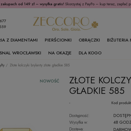
 zakupach od 149 zł – wysyłka gratis!
Skorzystaj z PayPo – kup teraz, zapłać p
677
559
RIA Z DIAMENTAMI
PIERŚCIONKI
OBRĄCZKI
BIŻUTERIA
SNAL WROCŁAWSKI
NA OKAZJE
DLA KOGO
yfty
Złote kolczyki brylanty złote gładkie 585
ZŁOTE KOLCZY
NOWOŚĆ
GŁADKIE 585
-
Kod produkt
Dostępność:
DOSTĘP
Wysyłka w:
48 GODZ
Dostawa:
DARMO