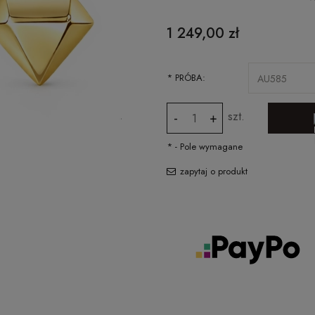
CENA NIE ZAWIERA EWENTUALNYCH
1 249,00 zł
KOSZTÓW PŁATNOŚCI
*
PRÓBA:
szt.
-
+
*
- Pole wymagane
zapytaj o produkt