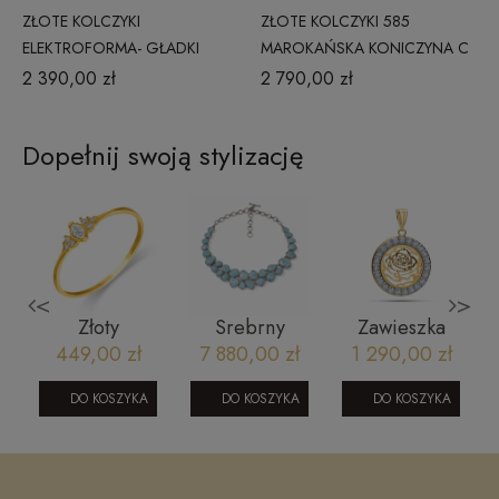
ZŁOTE KOLCZYKI
ZŁOTE KOLCZYKI 585
ELEKTROFORMA- GŁADKI
MAROKAŃSKA KONICZYNA C
OWAL
2 390,00 zł
2 790,00 zł
Dopełnij swoją stylizację
<
>
Złoty
Srebrny
Zawieszka
pierścionek
naszyjnik z
złota z różą i
449,00 zł
7 880,00 zł
1 290,00 zł
-
cyrkonia
larimarem
cyrkoniami -
owalna
złoto 585
DO KOSZYKA
DO KOSZYKA
DO KOSZYKA
oprawiona
BASIC
cyrkoniami