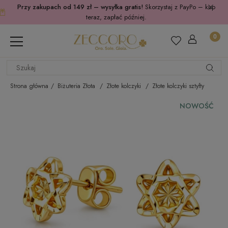
Przy zakupach od 149 zł – wysyłka gratis!
Skorzystaj z PayPo – kup
teraz, zapłać później.
Strona główna
Biżuteria Złota
Złote kolczyki
Złote kolczyki sztyfty
NOWOŚĆ