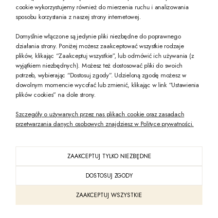
PREZENT DLA CIEBIE!
cookie wykorzystujemy również do mierzenia ruchu i analizowania
sposobu korzystania z naszej strony internetowej.
-10% na pierwsze zakupy na zeccoro.pl Gdy zapiszesz się do naszego newslet
Domyślnie włączone są jedynie pliki niezbędne do poprawnego
działania strony. Poniżej możesz zaakceptować wszystkie rodzaje
plików, klikając “Zaakceptuj wszystkie”, lub odmówić ich używania (z
Twoje dane będą przetwarzane zgodnie z naszą
polityką prywatności
wyjątkiem niezbędnych). Możesz też dostosować pliki do swoich
potrzeb, wybierając “Dostosuj zgody”. Udzieloną zgodę możesz w
dowolnym momencie wycofać lub zmienić, klikając w link “Ustawienia
POKAŻ PEŁNĄ WERSJĘ STRONY
plików cookies” na dole strony.
Szczegóły o używanych przez nas plikach cookie oraz zasadach
przetwarzania danych osobowych znajdziesz w Polityce prywatności.
ZAAKCEPTUJ TYLKO NIEZBĘDNE
PL
DOSTOSUJ ZGODY
Sklep internetowy Shoper Premium
ZAAKCEPTUJ WSZYSTKIE