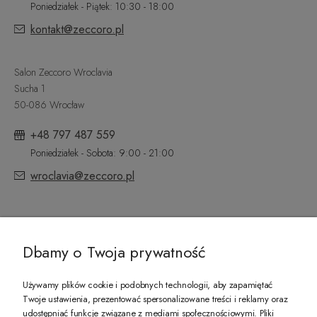
Poniedziałek - Piątek: 10:30 - 18:00
kontakt@zeccoro.pl
Salon Zeccoro Wroclavia
Sucha 1
50-086 Wrocław
+48 797 487 559
Poniedziałek - Sobota: 9:00 - 21:00
wroclavia@zeccoro.pl
@ZECCORO SOCIAL MEDIA
Dbamy o Twoja prywatność
Używamy plików cookie i podobnych technologii, aby zapamiętać
Twoje ustawienia, prezentować spersonalizowane treści i reklamy oraz
udostępniać funkcje związane z mediami społecznościowymi. Pliki