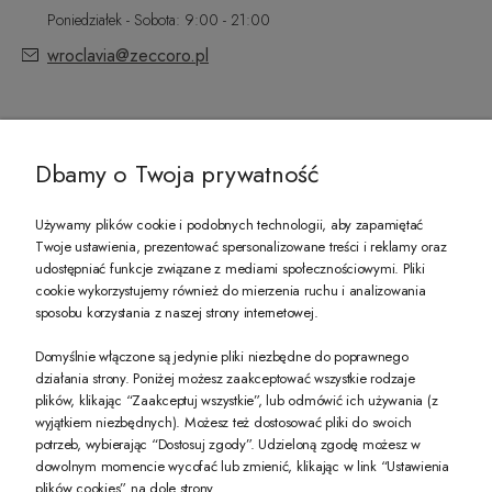
Poniedziałek - Sobota: 9:00 - 21:00
wroclavia@zeccoro.pl
@ZECCORO SOCIAL MEDIA
Dbamy o Twoja prywatność
Używamy plików cookie i podobnych technologii, aby zapamiętać
Twoje ustawienia, prezentować spersonalizowane treści i reklamy oraz
udostępniać funkcje związane z mediami społecznościowymi. Pliki
PREZENT DLA CIEBIE!
cookie wykorzystujemy również do mierzenia ruchu i analizowania
sposobu korzystania z naszej strony internetowej.
-10% na pierwsze zakupy na zeccoro.pl Gdy zapiszesz się do naszego newslet
Domyślnie włączone są jedynie pliki niezbędne do poprawnego
działania strony. Poniżej możesz zaakceptować wszystkie rodzaje
plików, klikając “Zaakceptuj wszystkie”, lub odmówić ich używania (z
Twoje dane będą przetwarzane zgodnie z naszą
polityką prywatności
wyjątkiem niezbędnych). Możesz też dostosować pliki do swoich
potrzeb, wybierając “Dostosuj zgody”. Udzieloną zgodę możesz w
dowolnym momencie wycofać lub zmienić, klikając w link “Ustawienia
POKAŻ PEŁNĄ WERSJĘ STRONY
plików cookies” na dole strony.