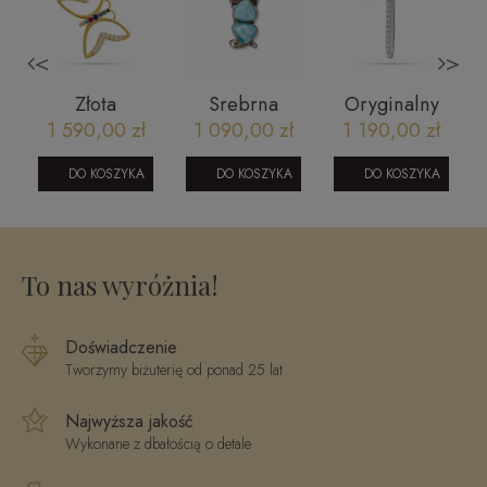
<
>
Złota
Srebrna
Oryginalny
z
zawieszkan
zawieszka z
krzyż z
1 590,00 zł
1 090,00 zł
1 190,00 zł
motyl ze złota
larimarem
białego złota
-
585
L
DO KOSZYKA
DO KOSZYKA
DO KOSZYKA
,
23052023117
2305202379
To nas wyróżnia!
Doświadczenie
Tworzymy biżuterię od ponad 25 lat
Najwyższa jakość
Wykonane z dbałością o detale