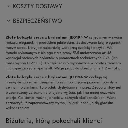
KOSZTY DOSTAWY
BEZPIECZEŃSTWO
Złote kolczyki serca z brylantami JE0194 W
są jedynym w swoim
rodzaju eleganckim produktem jubilerskim. Zastosowano tutaj elegancki
motyw serca, który jest najbardziej widoczną częścią kolczyka. We
froncie wykonanym z białego złota próby 585 umieszczono aż 46
wysokojakościowych brylantów o parametrach technicznych G/SI (ich
masa wynosi 0,22 CT). Kolczyki zostały wyposażone w proste i zarazem
intuicyjne zapięcie typu sztyft. Wagę produktu określono na 1,2 – 1,4 g.
Złote kolczyki serca z brylantami JE0194 W
cechują się
niezwykle subtelnym designem oraz imponującym przodem pokrytym
cennymi brylantami. To produkt dystrybuowany przez Zeccoro, który jest
przeznaczony zarówno na oficjalne wyjścia, jak i na mniej oczywiste
okazje. Co istotne, można je nosić w każdych okolicznościach. Warto
zaznaczyć, iż zaprezentowany wyrób jubilerski cechuje się gładkim
wykończeniem.
Biżuteria, którą pokochali klienci