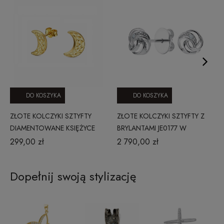
DO KOSZYKA
DO KOSZYKA
ZŁOTE KOLCZYKI SZTYFTY
ZŁOTE KOLCZYKI SZTYFTY Z
DIAMENTOWANE KSIĘŻYCE
BRYLANTAMI JE0177 W
CLASSIC DIAMONDS
299,00 zł
2 790,00 zł
Dopełnij swoją stylizację