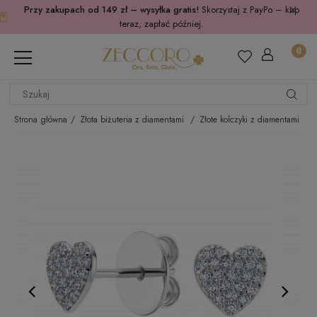
Przy zakupach od 149 zł – wysyłka gratis!
Skorzystaj z PayPo – kup
teraz, zapłać później.
Strona główna
Złota biżuteria z diamentami
Złote kolczyki z diamentami