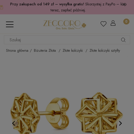
Przy zakupach od 149 zł – wysyłka gratis!
Skorzystaj z PayPo – kup
teraz, zapłać później.
Strona główna
Biżuteria Złota
Złote kolczyki
Złote kolczyki sztyfty