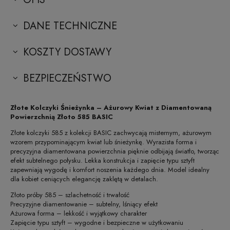
DANE TECHNICZNE
KOSZTY DOSTAWY
BEZPIECZEŃSTWO
Złote Kolczyki Śnieżynka – Ażurowy Kwiat z Diamentowaną
Powierzchnią Złoto 585 BASIC
Złote kolczyki 585 z kolekcji BASIC zachwycają misternym, ażurowym
wzorem przypominającym kwiat lub śnieżynkę. Wyrazista forma i
precyzyjna diamentowana powierzchnia pięknie odbijają światło, tworząc
efekt subtelnego połysku. Lekka konstrukcja i zapięcie typu sztyft
zapewniają wygodę i komfort noszenia każdego dnia. Model idealny
dla kobiet ceniących elegancję zaklętą w detalach.
Złoto próby 585 – szlachetność i trwałość
Precyzyjne diamentowanie – subtelny, lśniący efekt
Ażurowa forma – lekkość i wyjątkowy charakter
Zapięcie typu sztyft – wygodne i bezpieczne w użytkowaniu