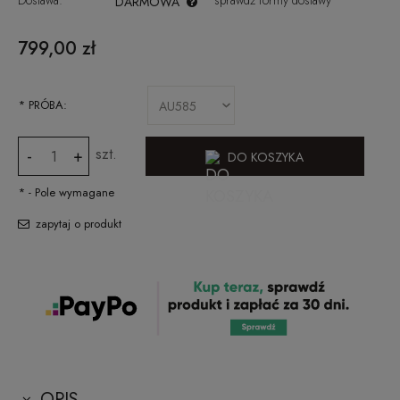
Dostawa:
sprawdź formy dostawy
DARMOWA
CENA NIE ZAWIERA EWENTUALNYCH KOSZTÓW PŁATNOŚCI
799,00 zł
*
PRÓBA:
szt.
-
+
DO KOSZYKA
*
- Pole wymagane
zapytaj o produkt
OPIS