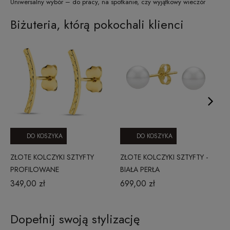
Uniwersalny wybór – do pracy, na spotkanie, czy wyjątkowy wieczór
Biżuteria, którą pokochali klienci
DO KOSZYKA
DO KOSZYKA
ZŁOTE KOLCZYKI SZTYFTY
ZŁOTE KOLCZYKI SZTYFTY -
PROFILOWANE
BIAŁA PERŁA
DIAMENTOWANE PASKI
349,00 zł
699,00 zł
Dopełnij swoją stylizację