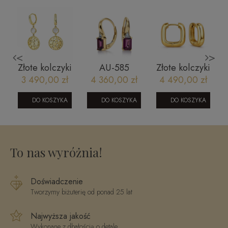
<
>
Złote kolczyki
AU-585
Złote kolczyki
z masą
Kolczyki
kwadraty
3 490,00 zł
4 360,00 zł
4 490,00 zł
perłową
ME1028BY
280320254
DO KOSZYKA
DO KOSZYKA
DO KOSZYKA
20230630006C
To nas wyróżnia!
Doświadczenie
Tworzymy biżuterię od ponad 25 lat
Najwyższa jakość
Wykonane z dbałością o detale