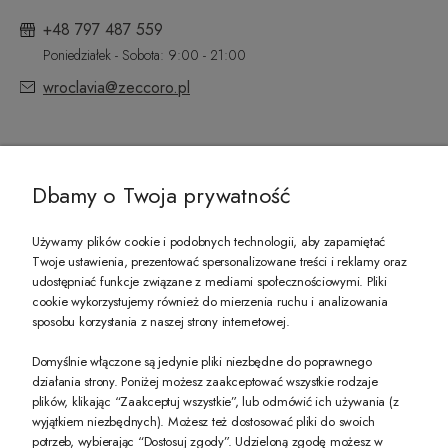
+48 797 487 559
Poniedziałek - Sobota: 9:00 - 21:00
wroclavia@zeccoro.pl
@ZECCORO SOCIAL MEDIA
Dbamy o Twoja prywatność
Używamy plików cookie i podobnych technologii, aby zapamiętać
Twoje ustawienia, prezentować spersonalizowane treści i reklamy oraz
udostępniać funkcje związane z mediami społecznościowymi. Pliki
PREZENT DLA CIEBIE!
cookie wykorzystujemy również do mierzenia ruchu i analizowania
sposobu korzystania z naszej strony internetowej.
-10% na pierwsze zakupy na zeccoro.pl Gdy zapiszesz się do naszego newslet
Domyślnie włączone są jedynie pliki niezbędne do poprawnego
działania strony. Poniżej możesz zaakceptować wszystkie rodzaje
plików, klikając “Zaakceptuj wszystkie”, lub odmówić ich używania (z
Twoje dane będą przetwarzane zgodnie z naszą
polityką prywatności
wyjątkiem niezbędnych). Możesz też dostosować pliki do swoich
potrzeb, wybierając “Dostosuj zgody”. Udzieloną zgodę możesz w