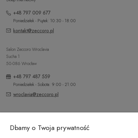
+48 797 009 677
Poniedziałek - Piątek: 10:30 - 18:00
kontakt@zeccoro.pl
Salon Zeccoro Wroclavia
Sucha 1
50-086 Wrocław
+48 797 487 559
Poniedziałek - Sobota: 9:00 - 21:00
wroclavia@zeccoro.pl
@ZECCORO SOCIAL MEDIA
Dbamy o Twoja prywatność