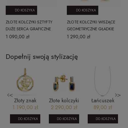
DO KOSZYKA
DO KOSZYKA
ZŁOTE KOLCZYKI SZTYFTY
ZŁOTE KOLCZYKI WISZĄCE
DUŻE SERCA GRAFICZNE
GEOMETRYCZNE GŁADKIE
20230627033 ZŁOTO 585
1309202310
1 090,00 zł
1 290,00 zł
Dopełnij swoją stylizację
<
>
i
Złoty znak
Złote kolczyki
Łańcuszek
zodiaku
z brylantami i
srebrny kulki
1 190,00 zł
2 290,00 zł
89,00 zł
Strzelec 585
szafirem
- 42 cm
JE5243SAPY
rodowany
DO KOSZYKA
DO KOSZYKA
DO KOSZYKA
SW-T-B05-