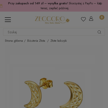
Przy zakupach od 149 zł – wysyłka gratis!
Skorzystaj z PayPo – kup
teraz, zapłać później.
Strona główna
Biżuteria Złota
Złote kolczyki