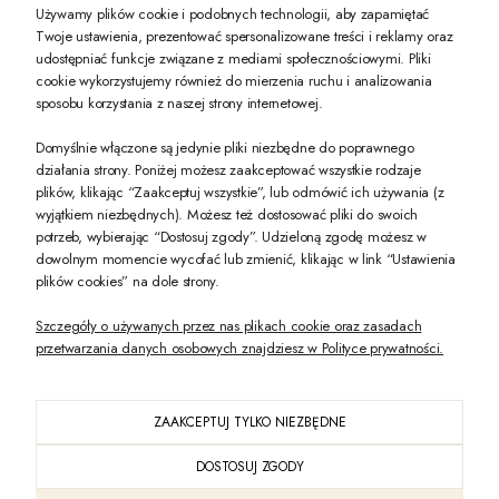
Używamy plików cookie i podobnych technologii, aby zapamiętać
Twoje ustawienia, prezentować spersonalizowane treści i reklamy oraz
udostępniać funkcje związane z mediami społecznościowymi. Pliki
PREZENT DLA CIEBIE!
cookie wykorzystujemy również do mierzenia ruchu i analizowania
sposobu korzystania z naszej strony internetowej.
-10% na pierwsze zakupy na zeccoro.pl Gdy zapiszesz się do naszego newslet
Domyślnie włączone są jedynie pliki niezbędne do poprawnego
działania strony. Poniżej możesz zaakceptować wszystkie rodzaje
plików, klikając “Zaakceptuj wszystkie”, lub odmówić ich używania (z
Twoje dane będą przetwarzane zgodnie z naszą
polityką prywatności
wyjątkiem niezbędnych). Możesz też dostosować pliki do swoich
potrzeb, wybierając “Dostosuj zgody”. Udzieloną zgodę możesz w
dowolnym momencie wycofać lub zmienić, klikając w link “Ustawienia
POKAŻ PEŁNĄ WERSJĘ STRONY
plików cookies” na dole strony.
Szczegóły o używanych przez nas plikach cookie oraz zasadach
przetwarzania danych osobowych znajdziesz w Polityce prywatności.
ZAAKCEPTUJ TYLKO NIEZBĘDNE
PL
DOSTOSUJ ZGODY