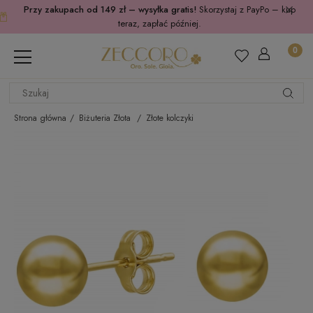
Przy zakupach od 149 zł – wysyłka gratis!
Skorzystaj z PayPo – kup
teraz, zapłać później.
Strona główna
Biżuteria Złota
Złote kolczyki