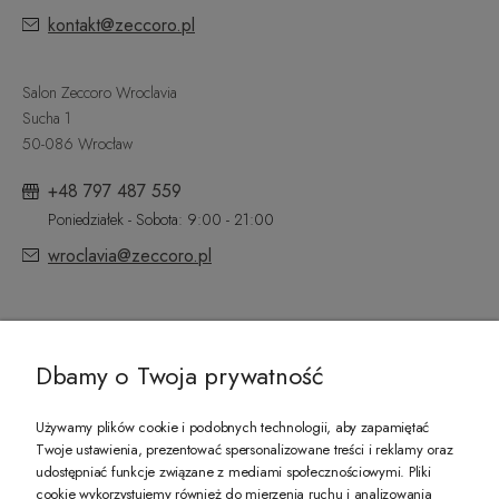
kontakt@zeccoro.pl
Salon Zeccoro Wroclavia
Sucha 1
50-086 Wrocław
+48 797 487 559
Poniedziałek - Sobota: 9:00 - 21:00
wroclavia@zeccoro.pl
@ZECCORO SOCIAL MEDIA
Dbamy o Twoja prywatność
Używamy plików cookie i podobnych technologii, aby zapamiętać
Twoje ustawienia, prezentować spersonalizowane treści i reklamy oraz
udostępniać funkcje związane z mediami społecznościowymi. Pliki
PREZENT DLA CIEBIE!
cookie wykorzystujemy również do mierzenia ruchu i analizowania