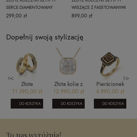
ZŁOTE KOLCZYKI SZTYFTY
ZŁOTE KOLCZYKI SZTYFTY
SERCE DIAMENTOWANY
WISZĄCE Z FASETOWANYMI
KONTUR
KULECZKAMI NA ŁAŃCUSZKU
299,00 zł
899,00 zł
Dopełnij swoją stylizację
<
>
Złote
Złota kolia z
Pierścionek
obrączki
brylantami
złoty
11 390,00 zł
12 990,00 zł
6 890,00 zł
ślubne model
Florencja
RR46095SMCHY
69 żółto białe
0,46 ct
DO KOSZYKA
DO KOSZYKA
DO KOSZYKA
złoto
Glamour
N
N11878Y
To nas wyróżnia!