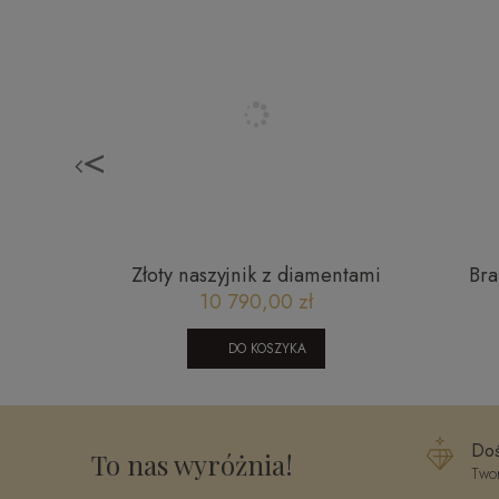
<
rka - 55
Złoty naszyjnik z diamentami
Bra
4-TEC-
Bizzotto AU-750 NE07-N0YW-D
10 790,00 zł
DO KOSZYKA
Doś
To nas wyróżnia!
Twor