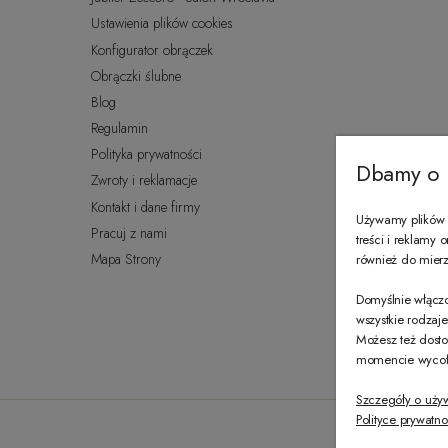
Ustawienia plików cookies
Konfigurator obrączek
Obrączki ślubne
Blog
Regulamin
Polityka prywatności
Dbamy o 
Zwroty i reklamacje
Kontakt i dane firmy
Używamy plików c
Pracuj z nami
treści i reklamy
Mapa Strony
również do mierze
Domyślnie włączo
wszystkie rodzaj
Możesz też dosto
momencie wycofać
Szczegóły o uży
Polityce prywatno