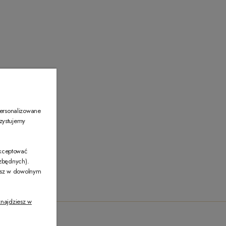
00
personalizowane
rzystujemy
akceptować
ezbędnych).
żesz w dowolnym
najdziesz w