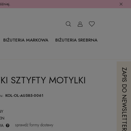
óźniej.
BIŻUTERIA MARKOWA
BIŻUTERIA SREBRNA
ZAPIS DO NEWSLETTERA
KI SZTYFTY MOTYLKI
u:
KOL-OL-AU585-0061
NY
IN
sprawdź formy dostawy
WA