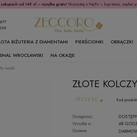
 zakupach od 149 zł – wysyłka gratis!
Skorzystaj z PayPo – kup teraz, zapłać p
677
559
ŁOTA BIŻUTERIA Z DIAMENTAMI
PIERŚCIONKI
OBRĄCZKI
SNAL WROCŁAWSKI
NA OKAZJE
fty motylki
ZŁOTE KOLCZY
Kod produkt
Dostępność:
DOSTĘP
Wysyłka w:
48 GODZ
Dostawa:
DARMO