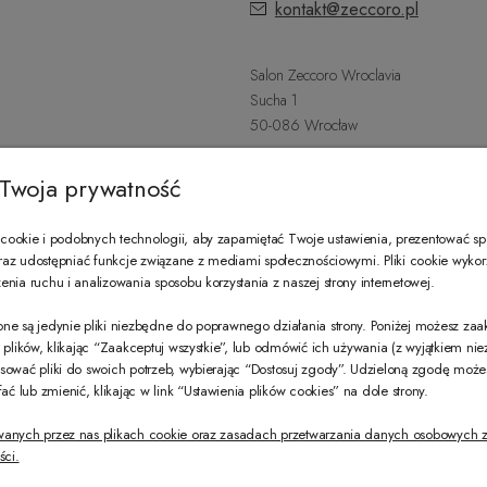
kontakt@zeccoro.pl
Salon Zeccoro Wroclavia
Sucha 1
50-086 Wrocław
+48 797 487 559
Twoja prywatność
Poniedziałek - Sobota: 9:00 - 21:
wroclavia@zeccoro.pl
ookie i podobnych technologii, aby zapamiętać Twoje ustawienia, prezentować s
 oraz udostępniać funkcje związane z mediami społecznościowymi. Pliki cookie wyko
nia ruchu i analizowania sposobu korzystania z naszej strony internetowej.
@ZECCORO SOCIAL MEDIA
ne są jedynie pliki niezbędne do poprawnego działania strony. Poniżej możesz za
e plików, klikając “Zaakceptuj wszystkie”, lub odmówić ich używania (z wyjątkiem ni
sować pliki do swoich potrzeb, wybierając “Dostosuj zgody”. Udzieloną zgodę mo
 lub zmienić, klikając w link “Ustawienia plików cookies” na dole strony.
wanych przez nas plikach cookie oraz zasadach przetwarzania danych osobowych z
ści.