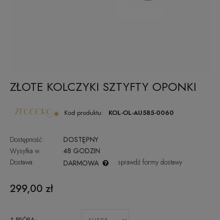
ZŁOTE KOLCZYKI SZTYFTY OPONKI
Kod produktu:
KOL-OL-AU585-0060
Dostępność:
DOSTĘPNY
Wysyłka w:
48 GODZIN
Dostawa:
sprawdź formy dostawy
DARMOWA
CENA NIE ZAWIERA EWENTUALNYCH KOSZTÓW PŁATNOŚCI
299,00 zł
*
PRÓBA: