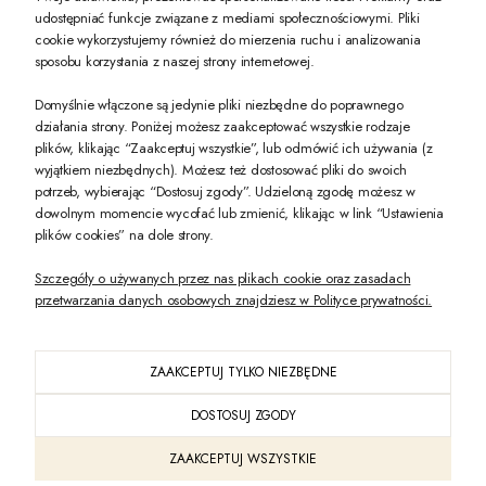
udostępniać funkcje związane z mediami społecznościowymi. Pliki
PREZENT DLA CIEBIE!
cookie wykorzystujemy również do mierzenia ruchu i analizowania
sposobu korzystania z naszej strony internetowej.
-10% na pierwsze zakupy na zeccoro.pl Gdy zapiszesz się do naszego newslet
Domyślnie włączone są jedynie pliki niezbędne do poprawnego
działania strony. Poniżej możesz zaakceptować wszystkie rodzaje
plików, klikając “Zaakceptuj wszystkie”, lub odmówić ich używania (z
Twoje dane będą przetwarzane zgodnie z naszą
polityką prywatności
wyjątkiem niezbędnych). Możesz też dostosować pliki do swoich
potrzeb, wybierając “Dostosuj zgody”. Udzieloną zgodę możesz w
dowolnym momencie wycofać lub zmienić, klikając w link “Ustawienia
POKAŻ PEŁNĄ WERSJĘ STRONY
plików cookies” na dole strony.
Szczegóły o używanych przez nas plikach cookie oraz zasadach
przetwarzania danych osobowych znajdziesz w Polityce prywatności.
ZAAKCEPTUJ TYLKO NIEZBĘDNE
PL
DOSTOSUJ ZGODY
Sklep internetowy Shoper Premium
ZAAKCEPTUJ WSZYSTKIE