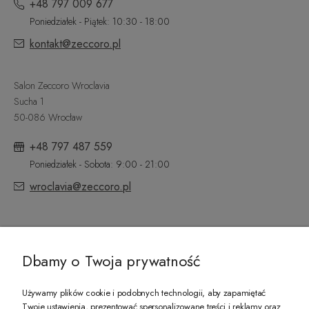
+48 797 009 677
Poniedziałek - Piątek: 10:30 - 18:00
kontakt@zeccoro.pl
Salon Zeccoro Wroclavia
Sucha 1
50-086 Wrocław
+48 797 487 559
Poniedziałek - Sobota: 9:00 - 21:00
wroclavia@zeccoro.pl
@ZECCORO SOCIAL MEDIA
Dbamy o Twoja prywatność
Używamy plików cookie i podobnych technologii, aby zapamiętać
Twoje ustawienia, prezentować spersonalizowane treści i reklamy oraz