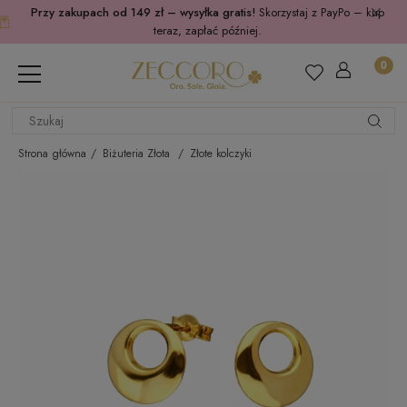
Przy zakupach od 149 zł – wysyłka gratis!
Skorzystaj z PayPo – kup
teraz, zapłać później.
Strona główna
Biżuteria Złota
Złote kolczyki