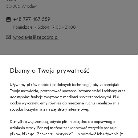
50-086 Wrocław
+48 797 487 559
Poniedziałek - Sobota: 9:00 - 21:00
wroclavia@zeccoro.pl
@ZECCORO SOCIAL MEDIA
Dbamy o Twoja prywatność
Używamy plików cookie i podobnych technologii, aby zapamiętać
Twoje ustawienia, prezentować spersonalizowane treści i reklamy oraz
udostępniać funkcje związane z mediami społecznościowymi. Pliki
PREZENT DLA CIEBIE!
cookie wykorzystujemy również do mierzenia ruchu i analizowania
sposobu korzystania z naszej strony internetowej.
-10% na pierwsze zakupy na zeccoro.pl Gdy zapiszesz się do naszego newslet
Domyślnie włączone są jedynie pliki niezbędne do poprawnego
działania strony. Poniżej możesz zaakceptować wszystkie rodzaje
plików, klikając “Zaakceptuj wszystkie”, lub odmówić ich używania (z
Twoje dane będą przetwarzane zgodnie z naszą
polityką prywatności