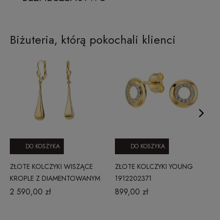
Biżuteria, którą pokochali klienci
DO KOSZYKA
DO KOSZYKA
ZŁOTE KOLCZYKI WISZĄCE
ZŁOTE KOLCZYKI YOUNG
KROPLE Z DIAMENTOWANYM
1912202371
AKCENTEM 585 - SUBTELNY
2 590,00 zł
899,00 zł
BLASK BASIC 1905202334S3