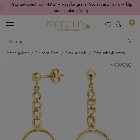
Przy zakupach od 149 zł – wysyłka gratis!
Skorzystaj z PayPo – kup
teraz, zapłać później.
Strona główna
Biżuteria Złota
Złote kolczyki
Złote kolczyki sztyfty
NOWOŚĆ