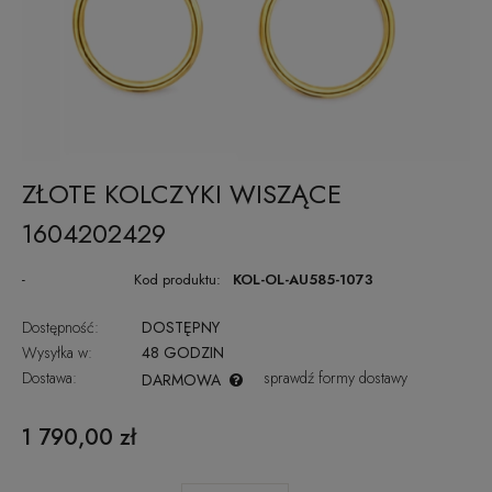
ZŁOTE KOLCZYKI WISZĄCE
1604202429
-
Kod produktu:
KOL-OL-AU585-1073
Dostępność:
DOSTĘPNY
Wysyłka w:
48 GODZIN
Dostawa:
sprawdź formy dostawy
DARMOWA
CENA NIE ZAWIERA EWENTUALNYCH KOSZTÓW PŁATNOŚCI
1 790,00 zł