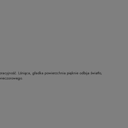
acyjność. Lśniąca, gładka powierzchnia pięknie odbija światło,
u wieczorowego.