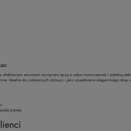
ASIC
li z efektownym ażurowym wycięciem łączą w sobie nowoczesność i subtelną dekor
formie. Idealne do codziennych stylizacji i jako uzupełnienie eleganckiego stroj
wo
ażdej kobiety
lienci