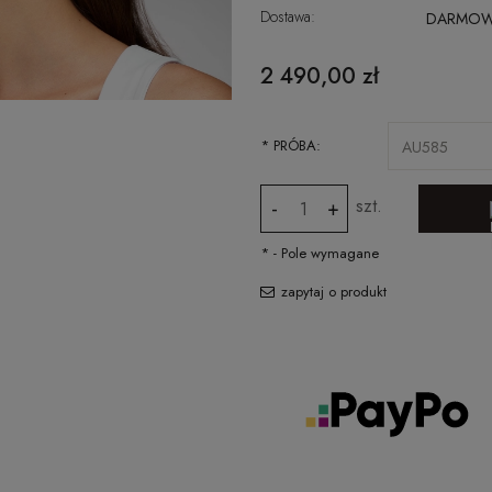
Dostawa:
DARMO
CENA NIE ZAWIERA EWENTUALNYCH
2 490,00 zł
KOSZTÓW PŁATNOŚCI
*
PRÓBA:
szt.
-
+
*
- Pole wymagane
zapytaj o produkt