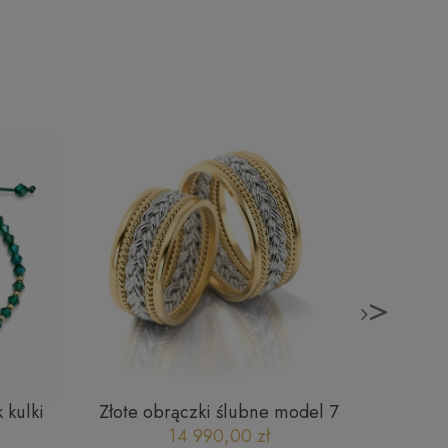
>
 kulki
Złote obrączki ślubne model 7
Bran
202415
żółto białe złoto
14 990,00 zł