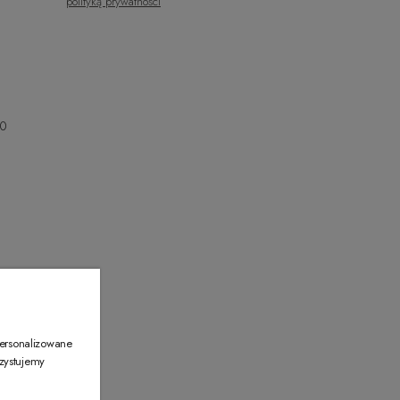
polityką prywatności
00
00
personalizowane
rzystujemy