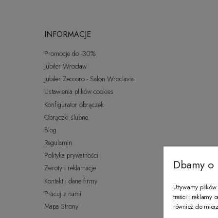
INFORMACJE
Promocje do -30%
Jubiler Wrocław
Jubiler Zeccoro - Salon Wroclavia
Ustawienia plików cookies
Konfigurator obrączek
Obrączki ślubne
Blog
Regulamin
Polityka prywatności
Dbamy o 
Zwroty i reklamacje
Kontakt i dane firmy
Używamy plików c
Pracuj z nami
treści i reklamy
Mapa Strony
również do mierze