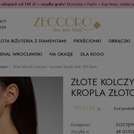
 zakupach od 149 zł – wysyłka gratis!
Skorzystaj z PayPo – kup teraz, zapłać p
677
559
ŁOTA BIŻUTERIA Z DIAMENTAMI
PIERŚCIONKI
OBRĄCZKI
SNAL WROCŁAWSKI
NA OKAZJE
DLA KOGO
szące
Złote kolczyki wiszące - ażurowa kropla złoto 585 Basic
ZŁOTE KOLCZY
KROPLA ZŁOTO
Kod produkt
Dostępność:
DOSTĘP
Wysyłka w:
48 GODZ