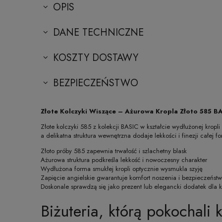
OPIS
DANE TECHNICZNE
KOSZTY DOSTAWY
BEZPIECZEŃSTWO
Złote Kolczyki Wiszące – Ażurowa Kropla Złoto 585 B
Złote kolczyki 585 z kolekcji BASIC w kształcie wydłużonej krop
a delikatna struktura wewnętrzna dodaje lekkości i finezji całej 
Złoto próby 585 zapewnia trwałość i szlachetny blask
Ażurowa struktura podkreśla lekkość i nowoczesny charakter
Wydłużona forma smukłej kropli optycznie wysmukla szyję
Zapięcie angielskie gwarantuje komfort noszenia i bezpieczeńst
Doskonale sprawdzą się jako prezent lub elegancki dodatek dla k
Biżuteria, którą pokochali k