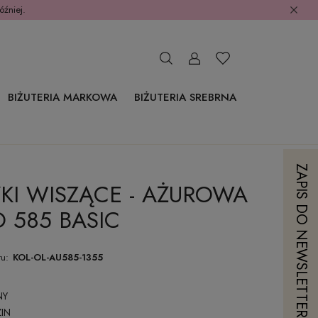
óźniej.
BIŻUTERIA MARKOWA
BIŻUTERIA SREBRNA
ZAPIS DO NEWSLETTERA
KI WISZĄCE - AŻUROWA
 585 BASIC
u:
KOL-OL-AU585-1355
NY
IN