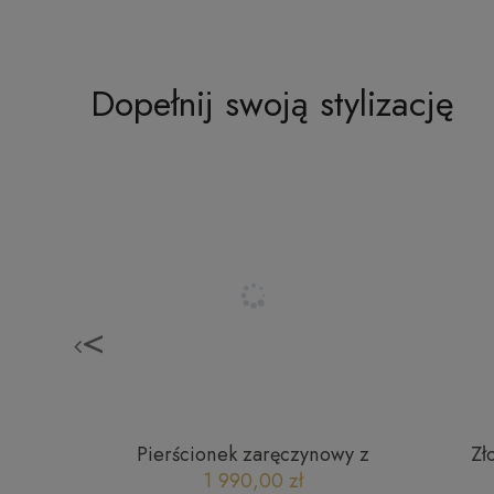
Dopełnij swoją stylizację
<
85 z
Pierścionek zaręczynowy z
Zł
k miłości
diamentem - Flower 0,1 ct
1 990,00 zł