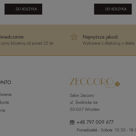
DO KOSZYKA
DO KOSZYKA
wiadczenie
Najwyższa jakość
zymy biżuterię od ponad 25 lat
Wykonane z dbałością o detale
ONTO
ówienia
Salon Zeccoro
 konta
ul. Świdnicka 6a
50-067 Wrocław
nia
+48 797 009 677
Poniedziałek - Sobota: 10:30 - 18