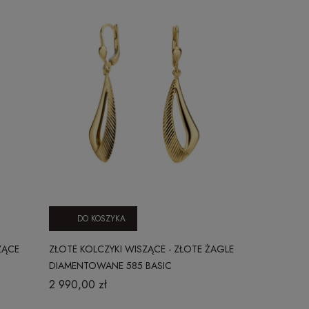
DO KOSZYKA
DO KO
ZĄCE
ZŁOTE KOLCZYKI WISZĄCE - ZŁOTE ŻAGLE
ZŁOTE KOLCZ
DIAMENTOWANE 585 BASIC
GLAMOUR E
2 990,00 zł
14 990,00 