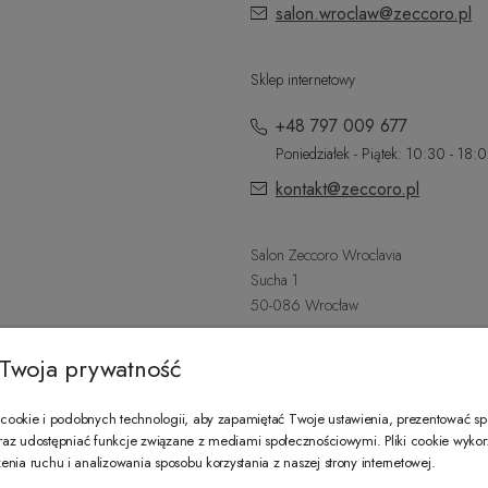
salon.wroclaw@zeccoro.pl
Sklep internetowy
+48 797 009 677
Poniedziałek - Piątek: 10:30 - 18:
kontakt@zeccoro.pl
Salon Zeccoro Wroclavia
Sucha 1
50-086 Wrocław
+48 797 487 559
Twoja prywatność
Poniedziałek - Sobota: 9:00 - 21:
wroclavia@zeccoro.pl
ookie i podobnych technologii, aby zapamiętać Twoje ustawienia, prezentować s
 oraz udostępniać funkcje związane z mediami społecznościowymi. Pliki cookie wyko
nia ruchu i analizowania sposobu korzystania z naszej strony internetowej.