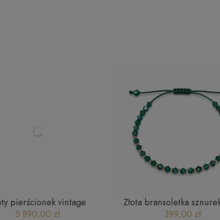
oty pierścionek vintage
Złota bransoletka sznurek
JR13602CHY
diamentowane 585 2503
5 890,00 zł
399,00 zł