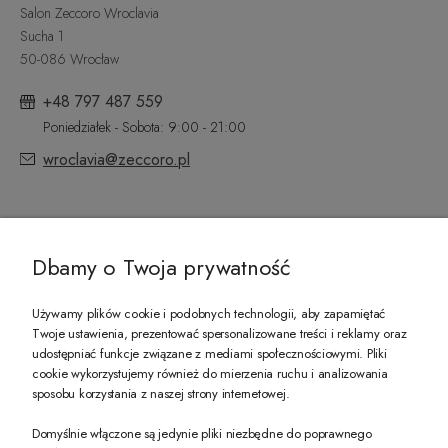
Salon Zeccoro Wroclavia
Sucha 1
50-086 Wrocław
+48 797 487 559
Poniedziałek - Sobota: 9:00 - 21:00
wroclavia@zeccoro.pl
@ZECCORO SOCIAL MEDIA
Dbamy o Twoja prywatność
Używamy plików cookie i podobnych technologii, aby zapamiętać
Twoje ustawienia, prezentować spersonalizowane treści i reklamy oraz
udostępniać funkcje związane z mediami społecznościowymi. Pliki
PREZENT DLA CIEBIE!
cookie wykorzystujemy również do mierzenia ruchu i analizowania
sposobu korzystania z naszej strony internetowej.
-10% na pierwsze zakupy na zeccoro.pl Gdy zapiszesz się do naszego newslet
Domyślnie włączone są jedynie pliki niezbędne do poprawnego