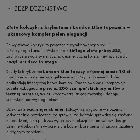
BEZPIECZEŃSTWO
Złote kolczyki z brylantami i London Blue topazami –
luksusowy komplet pełen elegancji
Te wyjątkowe kolczyki to połączenie wyrafinowanego stylu i
biżuteryjnego kunsztu. Wykonane z
żółtego złota próby 585
,
zachwycają swoją symetryczną, geometryczną formą, nawiązującą do
estetyki
art déco
i
vintage
.
Każdy kolczyk zdobi
London Blue topazy o łącznej masie 1,0 ct
,
osadzone w misternie zaprojektowanych złotych oprawach, które
podkreślają intensywną barwę kamieni. Dodatkowo cała kompozycja
została wzbogacona przez aż
200 szampańskich brylantów o
łącznej masie 0,63 ct
, które tworzą lśniącą mozaikę i dodają
kolczykom niezwykłego blasku.
Dzięki
zapięciu angielskiemu
, kolczyki są wygodne w noszeniu i
jednocześnie bezpieczne, co sprawia, że świetnie sprawdzą się zarówno
na co dzień, jak i podczas wyjątkowych okazji. Ich unikatowy design
czyni je doskonałym wyborem dla kobiet, które cenią luksusową biżuterię
o bogatym zdobieniu.