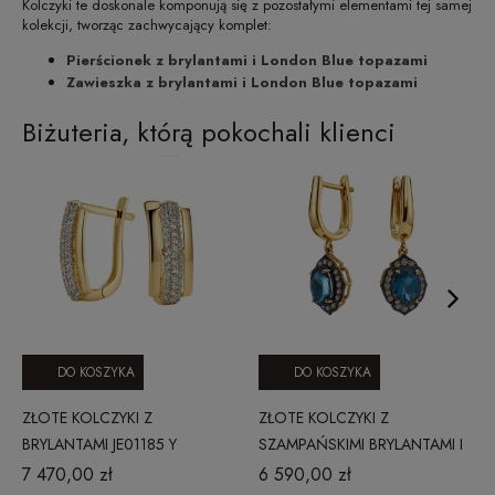
Kolczyki te doskonale komponują się z pozostałymi elementami tej samej
kolekcji, tworząc zachwycający komplet:
Pierścionek z brylantami i London Blue topazami
Zawieszka z brylantami i London Blue topazami
Biżuteria, którą pokochali klienci
DO KOSZYKA
DO KOSZYKA
ZŁOTE KOLCZYKI Z
ZŁOTE KOLCZYKI Z
BRYLANTAMI JE01185 Y
SZAMPAŃSKIMI BRYLANTAMI I
CLASSIC DIAMONDS
LONDON BLUE TOPAZ
7 470,00 zł
6 590,00 zł