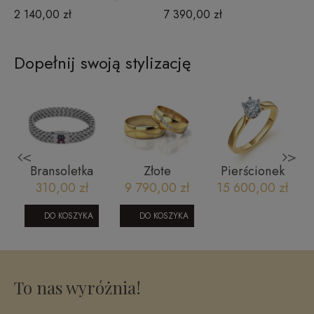
2 140,00 zł
7 390,00 zł
Dopełnij swoją stylizację
<
>
i
Bransoletka
Złote
Pierścionek
Tommy
obrączki
zaręczynowy
310,00 zł
9 790,00 zł
15 600,00 zł
6
Hilfiger
ślubne z
z diamentem
2790462
brylantami
- Royal 0,50
DO KOSZYKA
DO KOSZYKA
model 307
ct G/SI1
żółte złoto
To nas wyróżnia!