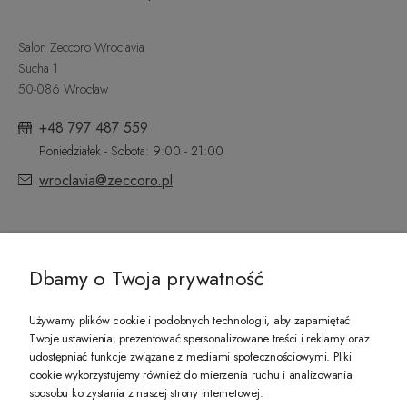
Salon Zeccoro Wroclavia
Sucha 1
50-086 Wrocław
+48 797 487 559
Poniedziałek - Sobota: 9:00 - 21:00
wroclavia@zeccoro.pl
@ZECCORO SOCIAL MEDIA
Dbamy o Twoja prywatność
Używamy plików cookie i podobnych technologii, aby zapamiętać
Twoje ustawienia, prezentować spersonalizowane treści i reklamy oraz
udostępniać funkcje związane z mediami społecznościowymi. Pliki
PREZENT DLA CIEBIE!
cookie wykorzystujemy również do mierzenia ruchu i analizowania
sposobu korzystania z naszej strony internetowej.
-10% na pierwsze zakupy na zeccoro.pl Gdy zapiszesz się do naszego newslet