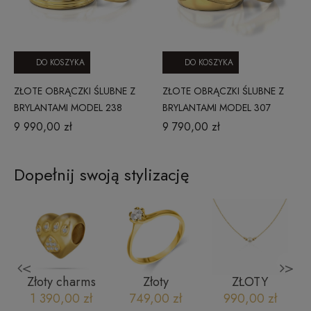
DO KOSZYKA
DO KOSZYKA
ZŁOTE OBRĄCZKI ŚLUBNE Z
ZŁOTE OBRĄCZKI ŚLUBNE Z
BRYLANTAMI MODEL 238
BRYLANTAMI MODEL 307
ŻÓŁTE ZŁOTO
ŻÓŁTE ZŁOTO
9 990,00 zł
9 790,00 zł
Dopełnij swoją stylizację
<
>
Złoty charms
Złoty
ZŁOTY
y
serce 585 z
pierścionek
NASZYJNIK Z
1 390,00 zł
749,00 zł
990,00 zł