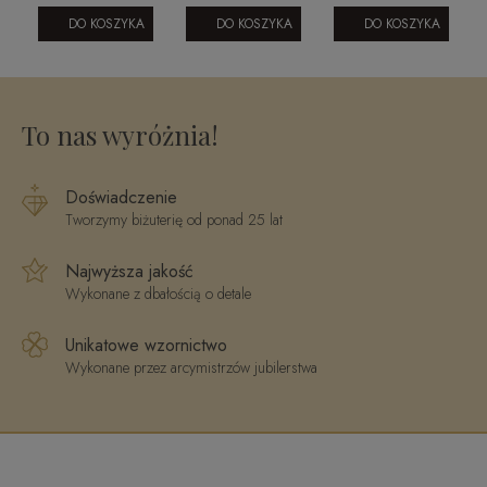
m
cyrkoniami -
klasyczny
4 KULKAMI
odciski łapek
zaręczynowy
GŁADKIMI I
DO KOSZYKA
DO KOSZYKA
DO KOSZYKA
miłości
PEREŁKĄ M
To nas wyróżnia!
Doświadczenie
Tworzymy biżuterię od ponad 25 lat
Najwyższa jakość
Wykonane z dbałością o detale
Unikatowe wzornictwo
Wykonane przez arcymistrzów jubilerstwa