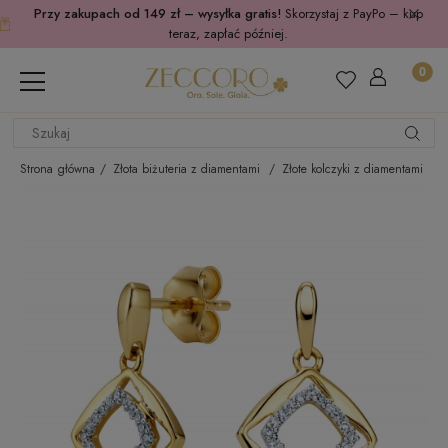
Przy zakupach od 149 zł – wysyłka gratis!
Skorzystaj z PayPo – kup
teraz, zapłać później.
Strona główna
Złota biżuteria z diamentami
Złote kolczyki z diamentami