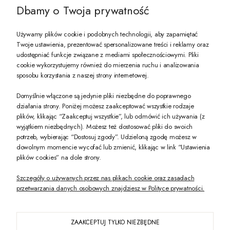
Dbamy o Twoja prywatność
Używamy plików cookie i podobnych technologii, aby zapamiętać
Twoje ustawienia, prezentować spersonalizowane treści i reklamy oraz
udostępniać funkcje związane z mediami społecznościowymi. Pliki
PREZENT DLA CIEBIE!
cookie wykorzystujemy również do mierzenia ruchu i analizowania
sposobu korzystania z naszej strony internetowej.
-10% na pierwsze zakupy na zeccoro.pl Gdy zapiszesz się do naszego newslet
Domyślnie włączone są jedynie pliki niezbędne do poprawnego
działania strony. Poniżej możesz zaakceptować wszystkie rodzaje
plików, klikając “Zaakceptuj wszystkie”, lub odmówić ich używania (z
Twoje dane będą przetwarzane zgodnie z naszą
polityką prywatności
wyjątkiem niezbędnych). Możesz też dostosować pliki do swoich
potrzeb, wybierając “Dostosuj zgody”. Udzieloną zgodę możesz w
dowolnym momencie wycofać lub zmienić, klikając w link “Ustawienia
POKAŻ PEŁNĄ WERSJĘ STRONY
plików cookies” na dole strony.
Szczegóły o używanych przez nas plikach cookie oraz zasadach
przetwarzania danych osobowych znajdziesz w Polityce prywatności.
ZAAKCEPTUJ TYLKO NIEZBĘDNE