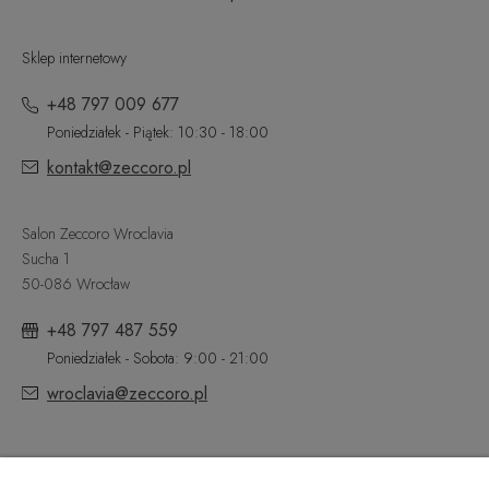
Sklep internetowy
+48 797 009 677
Poniedziałek - Piątek: 10:30 - 18:00
kontakt@zeccoro.pl
Salon Zeccoro Wroclavia
Sucha 1
50-086 Wrocław
+48 797 487 559
Poniedziałek - Sobota: 9:00 - 21:00
wroclavia@zeccoro.pl
@ZECCORO SOCIAL MEDIA