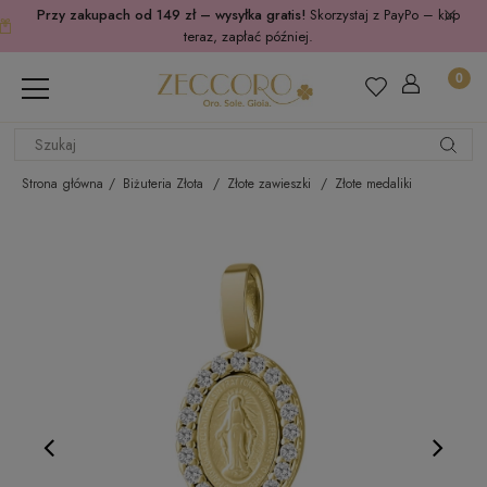
Przy zakupach od 149 zł – wysyłka gratis!
Skorzystaj z PayPo – kup
teraz, zapłać później.
Strona główna
Biżuteria Złota
Złote zawieszki
Złote medaliki