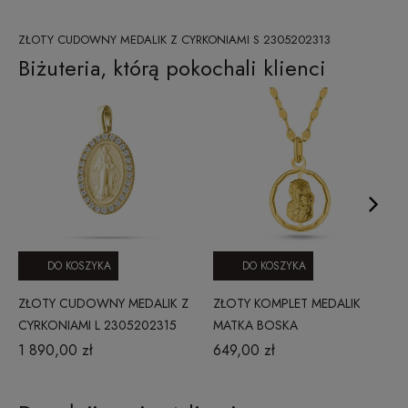
ZŁOTY CUDOWNY MEDALIK Z CYRKONIAMI S 2305202313
Biżuteria, którą pokochali klienci
DO KOSZYKA
DO KOSZYKA
ZŁOTY CUDOWNY MEDALIK Z
ZŁOTY KOMPLET MEDALIK
CYRKONIAMI L 2305202315
MATKA BOSKA
CZĘSTOCHOWSKA Z
1 890,00 zł
649,00 zł
ŁAŃCUSZKIEM -
DIAMENTOWANY OKRĄG