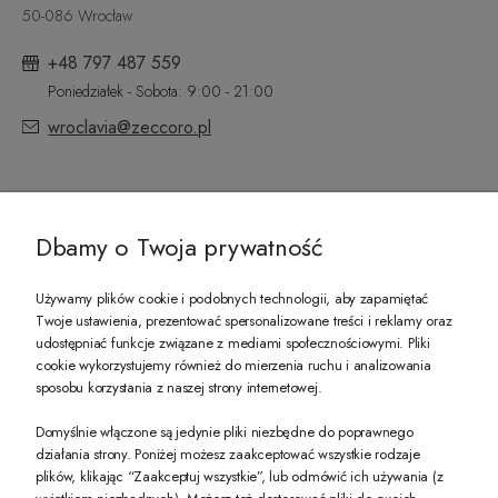
50-086 Wrocław
+48 797 487 559
Poniedziałek - Sobota: 9:00 - 21:00
wroclavia@zeccoro.pl
@ZECCORO SOCIAL MEDIA
Dbamy o Twoja prywatność
Używamy plików cookie i podobnych technologii, aby zapamiętać
Twoje ustawienia, prezentować spersonalizowane treści i reklamy oraz
udostępniać funkcje związane z mediami społecznościowymi. Pliki
PREZENT DLA CIEBIE!
cookie wykorzystujemy również do mierzenia ruchu i analizowania
sposobu korzystania z naszej strony internetowej.
-10% na pierwsze zakupy na zeccoro.pl Gdy zapiszesz się do naszego newslet
Domyślnie włączone są jedynie pliki niezbędne do poprawnego
działania strony. Poniżej możesz zaakceptować wszystkie rodzaje
plików, klikając “Zaakceptuj wszystkie”, lub odmówić ich używania (z
Twoje dane będą przetwarzane zgodnie z naszą
polityką prywatności