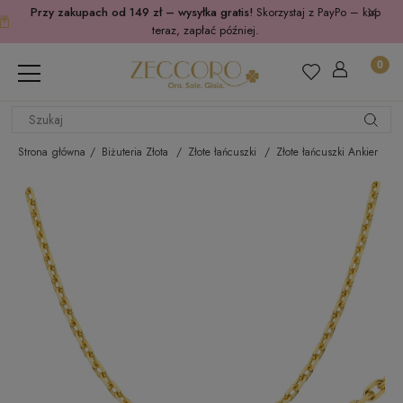
Przy zakupach od 149 zł – wysyłka gratis!
Skorzystaj z PayPo – kup
teraz, zapłać później.
Strona główna
Biżuteria Złota
Złote łańcuszki
Złote łańcuszki Ankier