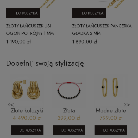
DO KOSZYKA
DO KOSZYKA
ZŁOTY ŁAŃCUSZEK LISI
ZŁOTY ŁAŃCUSZEK PANCERKA
OGON POTRÓJNY 1 MM
GŁADKA 2 MM
1 190,00 zł
1 890,00 zł
Dopełnij swoją stylizację
<
>
Złote kolczyki
Złota
Modne złote
z
585
bransoletka
kolczyki
4 490,00 zł
399,00 zł
799,00 zł
splecione
sznurek kulki
angielskie
1
rury gładkie
diamentowane
0809202331
DO KOSZYKA
DO KOSZYKA
DO KOSZYKA
Chain
585