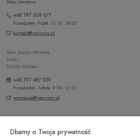
Sklep internetowy
+48 797 009 677
Poniedziałek - Piątek: 10:30 - 18:00
kontakt@zeccoro.pl
Salon Zeccoro Wroclavia
Sucha 1
50-086 Wrocław
+48 797 487 559
Poniedziałek - Sobota: 9:00 - 21:00
wroclavia@zeccoro.pl
@ZECCORO SOCIAL MEDIA
Dbamy o Twoja prywatność