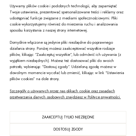
Używamy plików cookie i podobnych technologii, aby zapamiętać
Twoje ustawienia, prezentować spersonalizowane treści i reklamy oraz
udostępniać funkcje związane z mediami społecznościowymi. Pliki
PREZENT DLA CIEBIE!
cookie wykorzystujemy również do mierzenia ruchu i analizowania
sposobu korzystania z naszej strony internetowej.
-10% na pierwsze zakupy na zeccoro.pl Gdy zapiszesz się do naszego newslet
Domyślnie włączone są jedynie pliki niezbędne do poprawnego
działania strony. Poniżej możesz zaakceptować wszystkie rodzaje
plików, klikając “Zaakceptuj wszystkie”, lub odmówić ich używania (z
Twoje dane będą przetwarzane zgodnie z naszą
polityką prywatności
wyjątkiem niezbędnych). Możesz też dostosować pliki do swoich
potrzeb, wybierając “Dostosuj zgody”. Udzieloną zgodę możesz w
dowolnym momencie wycofać lub zmienić, klikając w link “Ustawienia
POKAŻ PEŁNĄ WERSJĘ STRONY
plików cookies” na dole strony.
Szczegóły o używanych przez nas plikach cookie oraz zasadach
przetwarzania danych osobowych znajdziesz w Polityce prywatności.
ZAAKCEPTUJ TYLKO NIEZBĘDNE
PL
DOSTOSUJ ZGODY