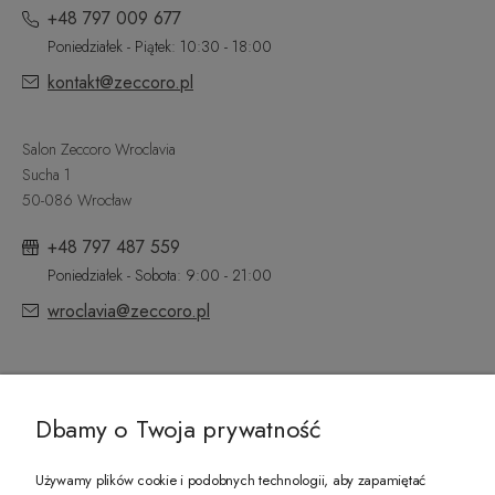
+48 797 009 677
Poniedziałek - Piątek: 10:30 - 18:00
kontakt@zeccoro.pl
Salon Zeccoro Wroclavia
Sucha 1
50-086 Wrocław
+48 797 487 559
Poniedziałek - Sobota: 9:00 - 21:00
wroclavia@zeccoro.pl
@ZECCORO SOCIAL MEDIA
Dbamy o Twoja prywatność
Używamy plików cookie i podobnych technologii, aby zapamiętać