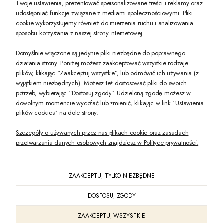
Twoje ustawienia, prezentować spersonalizowane treści i reklamy oraz
udostępniać funkcje związane z mediami społecznościowymi. Pliki
PREZENT DLA CIEBIE!
cookie wykorzystujemy również do mierzenia ruchu i analizowania
sposobu korzystania z naszej strony internetowej.
-10% na pierwsze zakupy na zeccoro.pl Gdy zapiszesz się do naszego newslet
Domyślnie włączone są jedynie pliki niezbędne do poprawnego
działania strony. Poniżej możesz zaakceptować wszystkie rodzaje
plików, klikając “Zaakceptuj wszystkie”, lub odmówić ich używania (z
Twoje dane będą przetwarzane zgodnie z naszą
polityką prywatności
wyjątkiem niezbędnych). Możesz też dostosować pliki do swoich
potrzeb, wybierając “Dostosuj zgody”. Udzieloną zgodę możesz w
dowolnym momencie wycofać lub zmienić, klikając w link “Ustawienia
POKAŻ PEŁNĄ WERSJĘ STRONY
plików cookies” na dole strony.
Szczegóły o używanych przez nas plikach cookie oraz zasadach
przetwarzania danych osobowych znajdziesz w Polityce prywatności.
ZAAKCEPTUJ TYLKO NIEZBĘDNE
PL
DOSTOSUJ ZGODY
Sklep internetowy Shoper Premium
ZAAKCEPTUJ WSZYSTKIE