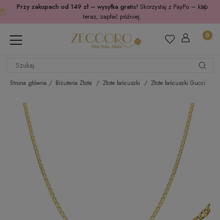
Przy zakupach od 149 zł – wysyłka gratis!
Skorzystaj z PayPo – kup
teraz, zapłać później.
Strona główna
Biżuteria Złota
Złote łańcuszki
Złote łańcuszki Gucci