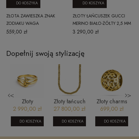
DO KOSZYKA
DO KOSZYKA
ZŁOTA ZAWIESZKA ZNAK
ZŁOTY ŁAŃCUSZEK GUCCI
ZODIAKU WAGA
MERINO BIAŁO-ŻÓŁTY 2,5 MM
559,00 zł
3 290,00 zł
Dopełnij swoją stylizację
<
>
Złoty
Złoty łańcuch
Złoty charms
pierścionek
męski -
ażurowy 585 -
ł
2 990,00 zł
27 800,00 zł
699,00 zł
geometryczny
królewski 5
mistyczne
-
z ciętym
mm 55 CM
wzory i
DO KOSZYKA
DO KOSZYKA
DO KOSZYKA
złociste blaski
zakonczeniem