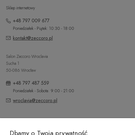
Sklep internetowy
+48 797 009 677
Poniedziałek - Piątek: 10:30 - 18:00
kontakt@zeccoro.pl
Salon Zeccoro Wroclavia
Sucha 1
50-086 Wrocław
+48 797 487 559
Poniedziałek - Sobota: 9:00 - 21:00
wroclavia@zeccoro.pl
@ZECCORO SOCIAL MEDIA
Dbamy o Twoja prywatność