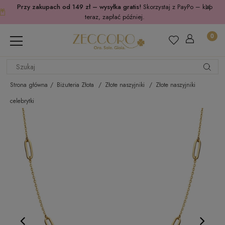
Przy zakupach od 149 zł – wysyłka gratis!
Skorzystaj z PayPo – kup
teraz, zapłać później.
Strona główna
Biżuteria Złota
Złote naszyjniki
Złote naszyjniki
celebrytki