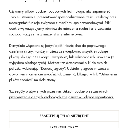
Używamy plików cookie i podobnych technologii, aby zapamiętać
Twoje ustawienia, prezentować spersonalizowane treści i reklamy oraz
udostępniać funkcje związane z mediami społecznościowymi. Pliki
PREZENT DLA CIEBIE!
cookie wykorzystujemy również do mierzenia ruchu i analizowania
sposobu korzystania z naszej strony internetowej.
-10% na pierwsze zakupy na zeccoro.pl Gdy zapiszesz się do naszego newslet
Domyślnie włączone są jedynie pliki niezbędne do poprawnego
działania strony. Poniżej możesz zaakceptować wszystkie rodzaje
plików, klikając “Zaakceptuj wszystkie”, lub odmówić ich używania (z
Twoje dane będą przetwarzane zgodnie z naszą
polityką prywatności
wyjątkiem niezbędnych). Możesz też dostosować pliki do swoich
potrzeb, wybierając “Dostosuj zgody”. Udzieloną zgodę możesz w
dowolnym momencie wycofać lub zmienić, klikając w link “Ustawienia
POKAŻ PEŁNĄ WERSJĘ STRONY
plików cookies” na dole strony.
Szczegóły o używanych przez nas plikach cookie oraz zasadach
przetwarzania danych osobowych znajdziesz w Polityce prywatności.
ZAAKCEPTUJ TYLKO NIEZBĘDNE
PL
DOSTOSUJ ZGODY