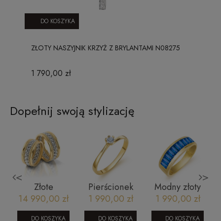
DO KOSZYKA
ZŁOTY NASZYJNIK KRZYŻ Z BRYLANTAMI N08275
1 790,00 zł
Dopełnij swoją stylizację
<
>
Złote
Pierścionek
Modny złoty
Z
obrączki
zaręczynowy
pierścionek
14 990,00 zł
1 990,00 zł
1 990,00 zł
ślubne model
z diamentem
0604202315
7 żółto białe
- Flower 0,1
DO KOSZYKA
DO KOSZYKA
DO KOSZYKA