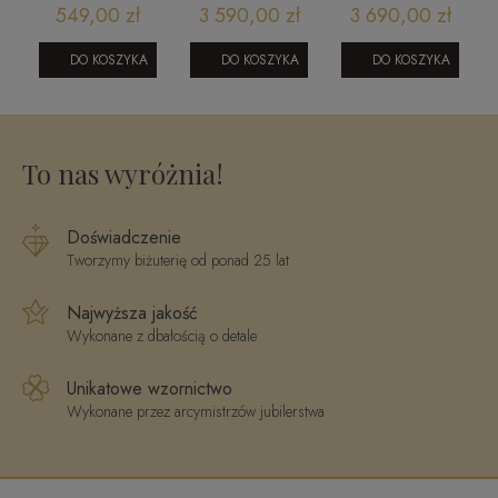
e
zawieszka
pierścionek z
pierścionek
549,00 zł
3 590,00 zł
3 690,00 zł
krzyżyk
czarnymi
zaręczynowy
fasetowany z
brylantami i
z brylantami i
DO KOSZYKA
DO KOSZYKA
DO KOSZYKA
wizerunkiem
brylantami
topazem
R56276
RR43179WTY
To nas wyróżnia!
Doświadczenie
Tworzymy biżuterię od ponad 25 lat
Najwyższa jakość
Wykonane z dbałością o detale
Unikatowe wzornictwo
Wykonane przez arcymistrzów jubilerstwa