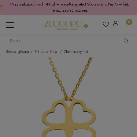
Przy zakupach od 149 zł – wysyłka gratis!
Skorzystaj z PayPo – kup
teraz, zapłać później.
Strona główna
Biżuteria Złota
Złote naszyjniki