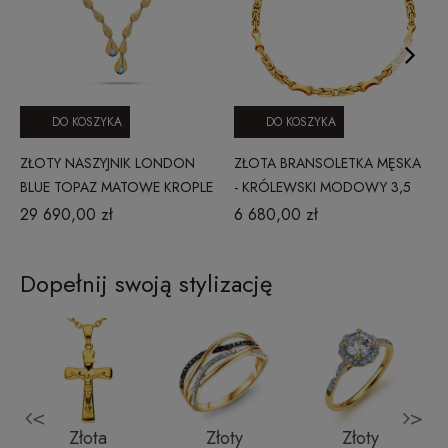
DO KOSZYKA
DO KOSZYKA
ZŁOTY NASZYJNIK LONDON
ZŁOTA BRANSOLETKA MĘSKA
BLUE TOPAZ MATOWE KROPLE
- KRÓLEWSKI MODOWY 3,5
48 CM PRESTIGE Z_25
MM
29 690,00 zł
6 680,00 zł
Dopełnij swoją stylizację
<
>
i
Złota
Złoty
Złoty