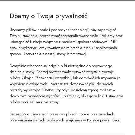
@ZECCORO SOCIAL MEDIA
Dbamy o Twoja prywatność
Używamy plików cookie i podobnych technologii, aby zapamiętać
Twoje ustawienia, prezentować spersonalizowane treści i reklamy oraz
udostępniać funkcje związane z mediami społecznościowymi. Pliki
PREZENT DLA CIEBIE!
cookie wykorzystujemy również do mierzenia ruchu i analizowania
sposobu korzystania z naszej strony internetowej.
-10% na pierwsze zakupy na zeccoro.pl Gdy zapiszesz się do naszego newslet
Domyślnie włączone są jedynie pliki niezbędne do poprawnego
działania strony. Poniżej możesz zaakceptować wszystkie rodzaje
plików, klikając “Zaakceptuj wszystkie”, lub odmówić ich używania (z
Twoje dane będą przetwarzane zgodnie z naszą
polityką prywatności
wyjątkiem niezbędnych). Możesz też dostosować pliki do swoich
potrzeb, wybierając “Dostosuj zgody”. Udzieloną zgodę możesz w
dowolnym momencie wycofać lub zmienić, klikając w link “Ustawienia
POKAŻ PEŁNĄ WERSJĘ STRONY
plików cookies” na dole strony.
Szczegóły o używanych przez nas plikach cookie oraz zasadach
przetwarzania danych osobowych znajdziesz w Polityce prywatności.