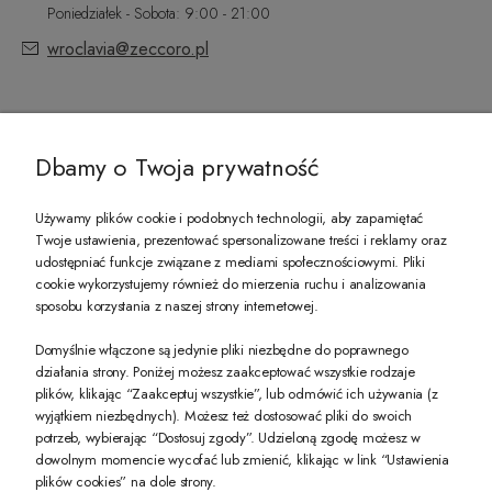
Poniedziałek - Sobota: 9:00 - 21:00
wroclavia@zeccoro.pl
@ZECCORO SOCIAL MEDIA
Dbamy o Twoja prywatność
Używamy plików cookie i podobnych technologii, aby zapamiętać
Twoje ustawienia, prezentować spersonalizowane treści i reklamy oraz
udostępniać funkcje związane z mediami społecznościowymi. Pliki
PREZENT DLA CIEBIE!
cookie wykorzystujemy również do mierzenia ruchu i analizowania
sposobu korzystania z naszej strony internetowej.
-10% na pierwsze zakupy na zeccoro.pl Gdy zapiszesz się do naszego newslet
Domyślnie włączone są jedynie pliki niezbędne do poprawnego
działania strony. Poniżej możesz zaakceptować wszystkie rodzaje
plików, klikając “Zaakceptuj wszystkie”, lub odmówić ich używania (z
Twoje dane będą przetwarzane zgodnie z naszą
polityką prywatności
wyjątkiem niezbędnych). Możesz też dostosować pliki do swoich
potrzeb, wybierając “Dostosuj zgody”. Udzieloną zgodę możesz w
dowolnym momencie wycofać lub zmienić, klikając w link “Ustawienia
POKAŻ PEŁNĄ WERSJĘ STRONY
plików cookies” na dole strony.