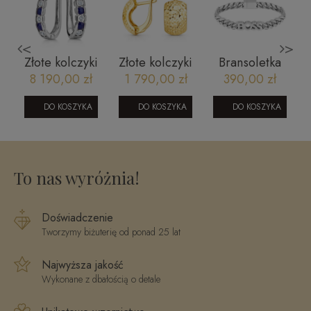
<
>
z
Złote kolczyki
Złote kolczyki
Bransoletka
m
z brylantami i
585
BOSS
8 190,00 zł
1 790,00 zł
390,00 zł
szafirami
angielskie
1580513M
JE5544SAPW
13mm
DO KOSZYKA
DO KOSZYKA
DO KOSZYKA
diamentowane
To nas wyróżnia!
Doświadczenie
Tworzymy biżuterię od ponad 25 lat
Najwyższa jakość
Wykonane z dbałością o detale