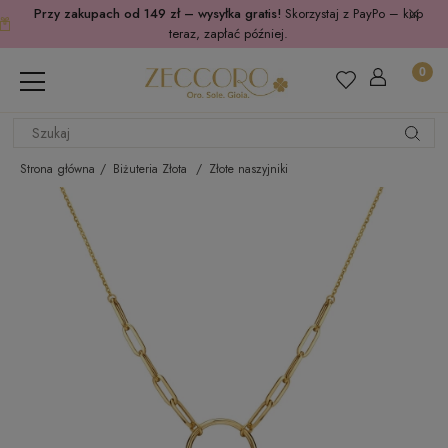
Przy zakupach od 149 zł – wysyłka gratis!
Skorzystaj z PayPo – kup
teraz, zapłać później.
Strona główna
Biżuteria Złota
Złote naszyjniki