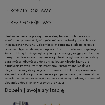
KOSZTY DOSTAWY
BEZPIECZEŃSTWO
Efektownie prezentująca się, o naturalnej barwie - złota celebrytka
zakończona pustymi dużymi ogniwami oraz zawieszką w kształcie koła z
wiszącą perłą naturalną. Celebrytka z łańcuszkiem o splocie ankier, z
zapięciem typu karabinek, o długości 45 cm, z możliwością regulacji do
42cm. Celebrytka dzięki wykorzystanej technologii, osiąga przestrzenną
formę, z zachowaniem rozsądnej wagi. Solidnie wykonana z najwyższą
starannością i dbałością o detale w najlepszej włoskiej fabryce, z
długoletnią tradycją, ze złota próby 585. Sprzedawana legalnie z
oficjalnej polskiej dystrybucji przez markę ZECCORO. Zapakowana w
eleganckie, stylowe pudełko idealnie pasuje na prezent, a uniwersalność
sprawia, że celebrytka sprawdzi się jako codzienny dodatek, ale również
eleganckie dopełnienie wieczorowej stylizacji.
Dopełnij swoją stylizację