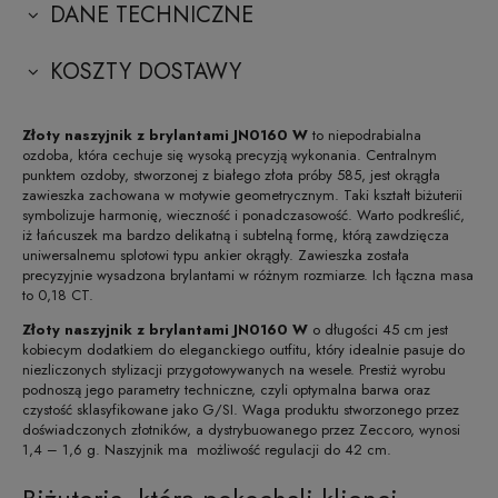
DANE TECHNICZNE
KOSZTY DOSTAWY
Złoty naszyjnik z brylantami JN0160 W
to niepodrabialna
ozdoba, która cechuje się wysoką precyzją wykonania. Centralnym
punktem ozdoby, stworzonej z białego złota próby 585, jest okrągła
zawieszka zachowana w motywie geometrycznym. Taki kształt biżuterii
symbolizuje harmonię, wieczność i ponadczasowość. Warto podkreślić,
iż łańcuszek ma bardzo delikatną i subtelną formę, którą zawdzięcza
uniwersalnemu splotowi typu ankier okrągły. Zawieszka została
precyzyjnie wysadzona brylantami w różnym rozmiarze. Ich łączna masa
to 0,18 CT.
Złoty naszyjnik z brylantami JN0160 W
o długości 45 cm jest
kobiecym dodatkiem do eleganckiego outfitu, który idealnie pasuje do
niezliczonych stylizacji przygotowywanych na wesele. Prestiż wyrobu
podnoszą jego parametry techniczne, czyli optymalna barwa oraz
czystość sklasyfikowane jako G/SI. Waga produktu stworzonego przez
doświadczonych złotników, a dystrybuowanego przez Zeccoro, wynosi
1,4 – 1,6 g. Naszyjnik ma możliwość regulacji do 42 cm.