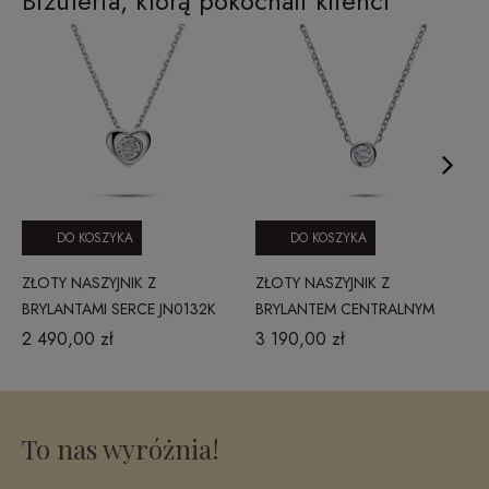
Biżuteria, którą pokochali klienci
DO KOSZYKA
DO KOSZYKA
ZŁOTY NASZYJNIK Z
ZŁOTY NASZYJNIK Z
BRYLANTAMI SERCE JN0132K
BRYLANTEM CENTRALNYM
W CLASSIC DIAMONDS
JN9955 W CLASSIC
2 490,00 zł
3 190,00 zł
DIAMONDS
To nas wyróżnia!