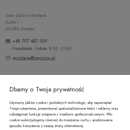
Salon Zeccoro Wroclavia
Sucha 1
50-086 Wrocław
+48 797 487 559
Poniedziałek - Sobota: 9:00 - 21:00
wroclavia@zeccoro.pl
@ZECCORO SOCIAL MEDIA
Dbamy o Twoja prywatność
Używamy plików cookie i podobnych technologii, aby zapamiętać
Twoje ustawienia, prezentować spersonalizowane treści i reklamy oraz
udostępniać funkcje związane z mediami społecznościowymi. Pliki
PREZENT DLA CIEBIE!
cookie wykorzystujemy również do mierzenia ruchu i analizowania
sposobu korzystania z naszej strony internetowej.
-10% na pierwsze zakupy na zeccoro.pl Gdy zapiszesz się do naszego newslet