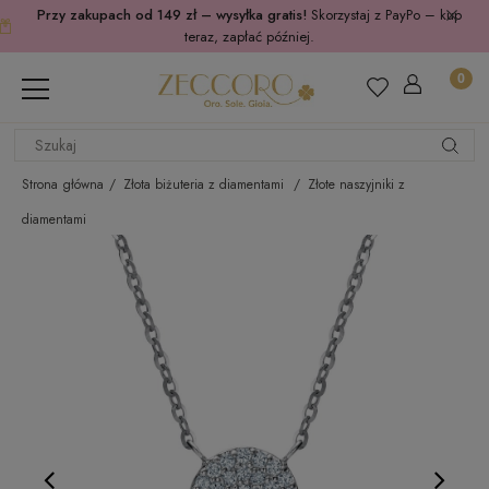
Przy zakupach od 149 zł – wysyłka gratis!
Skorzystaj z PayPo – kup
teraz, zapłać później.
Strona główna
Złota biżuteria z diamentami
Złote naszyjniki z
diamentami