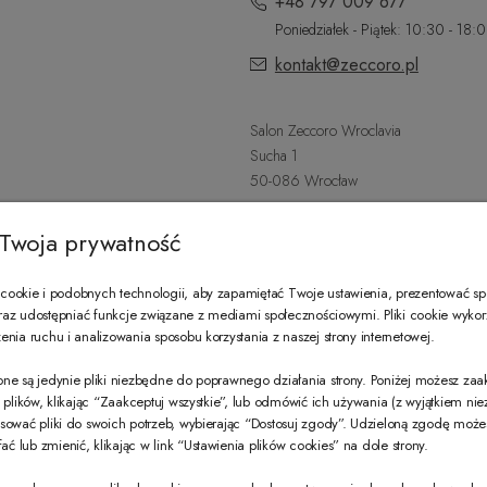
+48 797 009 677
Poniedziałek - Piątek: 10:30 - 18:
kontakt@zeccoro.pl
Salon Zeccoro Wroclavia
Sucha 1
50-086 Wrocław
+48 797 487 559
Twoja prywatność
Poniedziałek - Sobota: 9:00 - 21:
wroclavia@zeccoro.pl
ookie i podobnych technologii, aby zapamiętać Twoje ustawienia, prezentować s
 oraz udostępniać funkcje związane z mediami społecznościowymi. Pliki cookie wyko
nia ruchu i analizowania sposobu korzystania z naszej strony internetowej.
@ZECCORO SOCIAL MEDIA
ne są jedynie pliki niezbędne do poprawnego działania strony. Poniżej możesz za
e plików, klikając “Zaakceptuj wszystkie”, lub odmówić ich używania (z wyjątkiem ni
sować pliki do swoich potrzeb, wybierając “Dostosuj zgody”. Udzieloną zgodę mo
 lub zmienić, klikając w link “Ustawienia plików cookies” na dole strony.