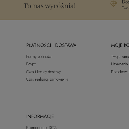
Doś
To nas wyróżnia!
Twor
PŁATNOŚCI I DOSTAWA
MOJE K
Formy płatności
Twoje zam
Paypo
Ustawienia
Czas i koszty dostawy
Przechowal
Czas realizacji zamówienia
INFORMACJE
Promocje do -30%