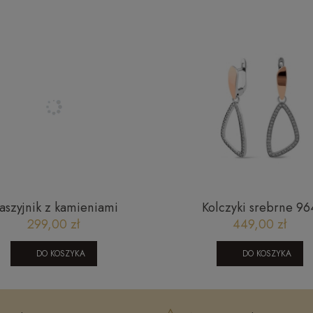
aszyjnik z kamieniami
Kolczyki srebrne 96
turalnymi - Crystals by
299,00 zł
449,00 zł
ski, agat botswana, kwarc
dymny
DO KOSZYKA
DO KOSZYKA