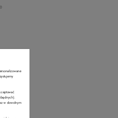
00
00
personalizowane
rzystujemy
akceptować
ezbędnych).
żesz w dowolnym