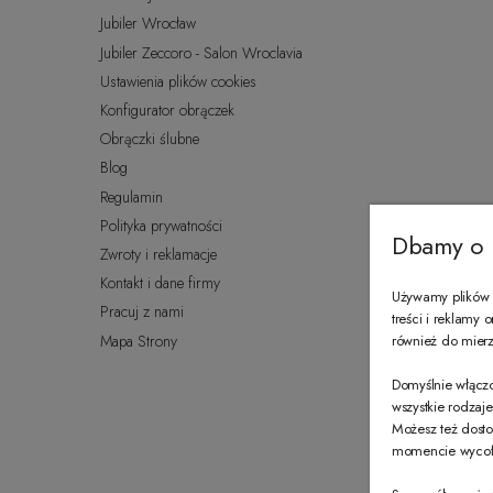
Jubiler Wrocław
Jubiler Zeccoro - Salon Wroclavia
Ustawienia plików cookies
Konfigurator obrączek
Obrączki ślubne
Blog
Regulamin
Polityka prywatności
Dbamy o 
Zwroty i reklamacje
Kontakt i dane firmy
Używamy plików c
Pracuj z nami
treści i reklamy
Mapa Strony
również do mierze
Domyślnie włączo
wszystkie rodzaj
Możesz też dosto
momencie wycofać