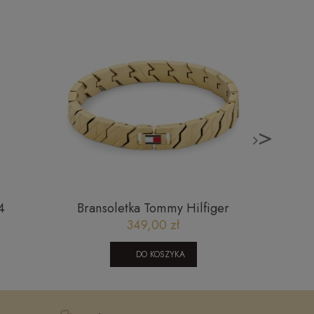
>
4
Bransoletka Tommy Hilfiger
Złote 
2790620
349,00 zł
DO KOSZYKA