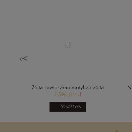
<
12202372
Złota zawieszkan motyl ze złota
N
585 23052023117
na
1 590,00 zł
Swarov
DO KOSZYKA