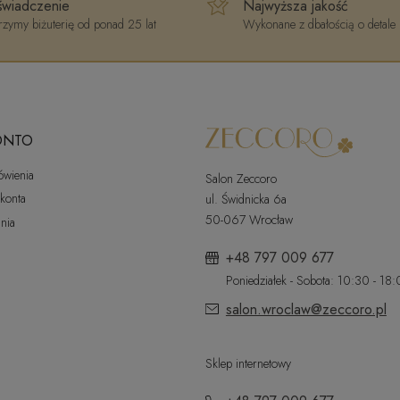
wiadczenie
Najwyższa jakość
zymy biżuterię od ponad 25 lat
Wykonane z dbałością o detale
ONTO
ówienia
Salon Zeccoro
 konta
ul. Świdnicka 6a
50-067 Wrocław
nia
+48 797 009 677
Poniedziałek - Sobota: 10:30 - 18
salon.wroclaw@zeccoro.pl
Sklep internetowy