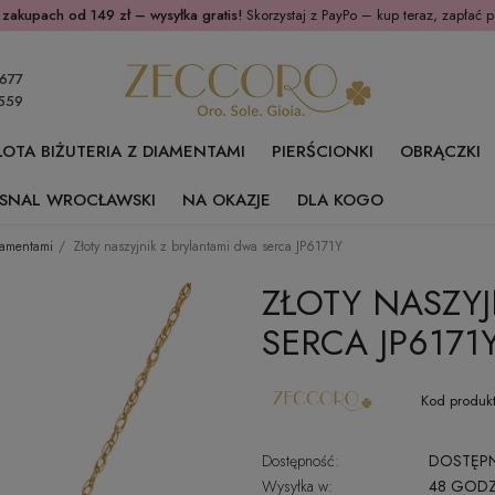
 zakupach od 149 zł – wysyłka gratis!
Skorzystaj z PayPo – kup teraz, zapłać p
677
559
ŁOTA BIŻUTERIA Z DIAMENTAMI
PIERŚCIONKI
OBRĄCZKI
SNAL WROCŁAWSKI
NA OKAZJE
DLA KOGO
diamentami
Złoty naszyjnik z brylantami dwa serca JP6171Y
ZŁOTY NASZYJ
SERCA JP6171
Kod produkt
Dostępność:
DOSTĘP
Wysyłka w:
48 GODZ