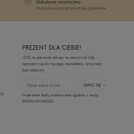
Unikatowe wzornictwo
Wykonane przez arcymistrzów jubilerstwa
PREZENT DLA CIEBIE!
-10% na pierwsze zakupy na zeccoro.pl Gdy
zapiszesz się do naszego newslettera, otrzymasz
kod rabatowy.
ZAPISZ SIĘ
:00
Twoje dane będą przetwarzane zgodnie z naszą
polityką prywatności