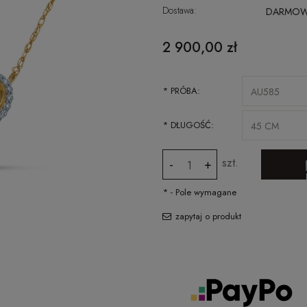
Dostawa:
DARMO
CENA NIE ZAWIERA EWENTUALNYCH
2 900,00 zł
KOSZTÓW PŁATNOŚCI
*
PRÓBA:
*
DŁUGOŚĆ:
szt.
-
+
*
- Pole wymagane
zapytaj o produkt