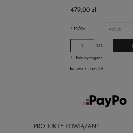
CENA NIE ZAWIERA EWENTUALNYCH
479,00 zł
KOSZTÓW PŁATNOŚCI
*
PRÓBA:
szt.
-
+
*
- Pole wymagane
zapytaj o produkt
PRODUKTY POWIĄZANE