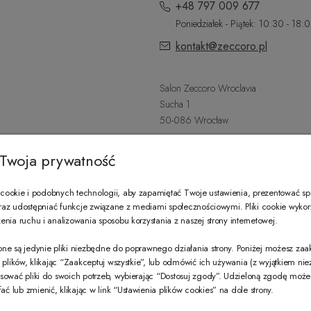
+48 797 009 677
Poniedziałek - Piątek: 10:30 - 18:
kontakt@zeccoro.pl
Salon Zeccoro Wroclavia
Sucha 1
50-086 Wrocław
+48 797 487 559
Twoja prywatność
Poniedziałek - Sobota: 9:00 - 21:
wroclavia@zeccoro.pl
ookie i podobnych technologii, aby zapamiętać Twoje ustawienia, prezentować s
 oraz udostępniać funkcje związane z mediami społecznościowymi. Pliki cookie wyko
nia ruchu i analizowania sposobu korzystania z naszej strony internetowej.
@ZECCORO SOCIAL MEDIA
ne są jedynie pliki niezbędne do poprawnego działania strony. Poniżej możesz za
e plików, klikając “Zaakceptuj wszystkie”, lub odmówić ich używania (z wyjątkiem ni
sować pliki do swoich potrzeb, wybierając “Dostosuj zgody”. Udzieloną zgodę mo
 lub zmienić, klikając w link “Ustawienia plików cookies” na dole strony.