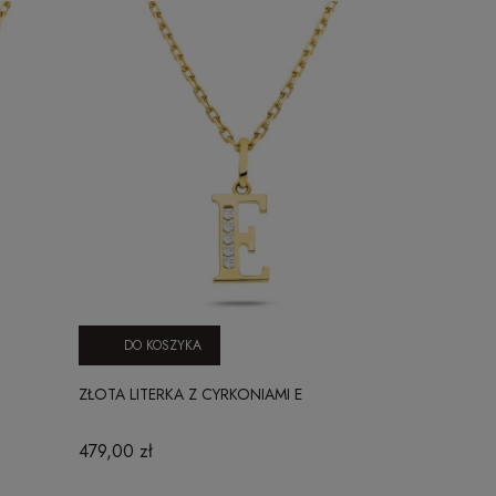
DO KOSZYKA
DO KO
ZŁOTA LITERKA Z CYRKONIAMI E
ZŁOTA LITER
479,00 zł
479,00 zł