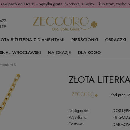
 zakupach od 149 zł – wysyłka gratis!
Skorzystaj z PayPo – kup teraz, zapłać p
677
559
ŁOTA BIŻUTERIA Z DIAMENTAMI
PIERŚCIONKI
OBRĄCZKI
SNAL WROCŁAWSKI
NA OKAZJE
DLA KOGO
cyrkoniami U
ZŁOTA LITERK
Kod produkt
Dostępność:
DOSTĘP
Wysyłka w:
48 GODZ
Dostawa:
DARMO