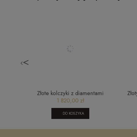
<
żą i
Złote kolczyki z diamentami
Zło
 BASIC
JE4173Y 0,08 CT
wiel
1 820,00 zł
DO KOSZYKA