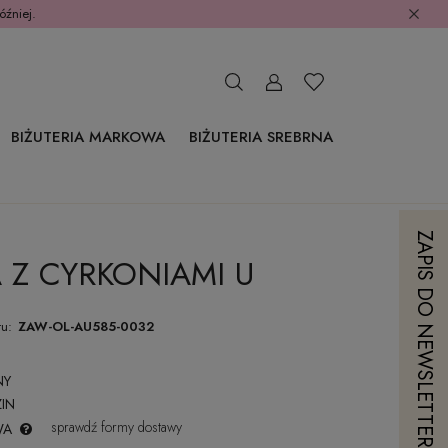
óźniej.
BIŻUTERIA MARKOWA
BIŻUTERIA SREBRNA
ZAPIS DO NEWSLETTERA
A Z CYRKONIAMI U
u:
ZAW-OL-AU585-0032
NY
IN
sprawdź formy dostawy
WA