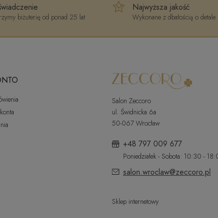
wiadczenie
Najwyższa jakość
zymy biżuterię od ponad 25 lat
Wykonane z dbałością o detale
ONTO
ówienia
Salon Zeccoro
 konta
ul. Świdnicka 6a
50-067 Wrocław
nia
+48 797 009 677
Poniedziałek - Sobota: 10:30 - 18
salon.wroclaw@zeccoro.pl
Sklep internetowy