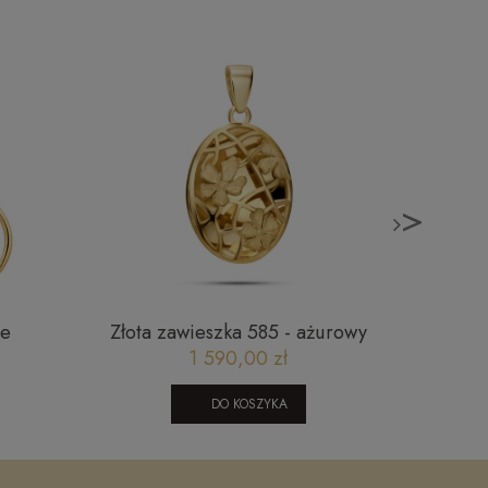
>
ce
Złota zawieszka 585 - ażurowy
Złota
owal z satynowymi kwiatami złoto
1 590,00 zł
585 Basic
DO KOSZYKA