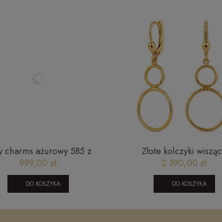
ty charms ażurowy 585 z
Złote kolczyki wiszą
okolorowymi cyrkoniami -
1604202428
999,00 zł
2 390,00 zł
koniczynki szczęścia
DO KOSZYKA
DO KOSZYKA