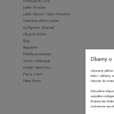
Promocje do -30%
Jubiler Wrocław
Jubiler Zeccoro - Salon Wroclavia
Ustawienia plików cookies
Konfigurator obrączek
Obrączki ślubne
Blog
Regulamin
Polityka prywatności
Dbamy o 
Zwroty i reklamacje
Kontakt i dane firmy
Używamy plików c
Pracuj z nami
treści i reklamy
Mapa Strony
również do mierze
Domyślnie włączo
wszystkie rodzaj
Możesz też dosto
momencie wycofać