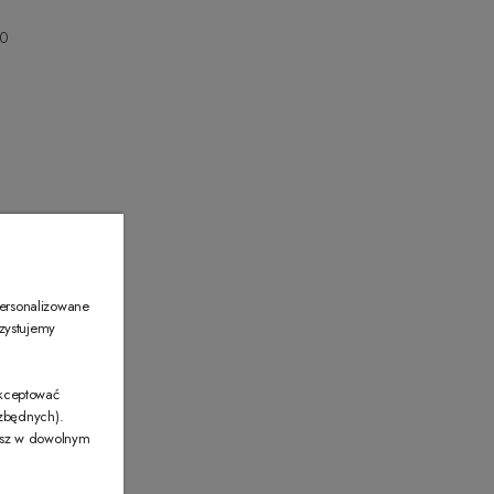
00
00
personalizowane
rzystujemy
akceptować
ezbędnych).
żesz w dowolnym