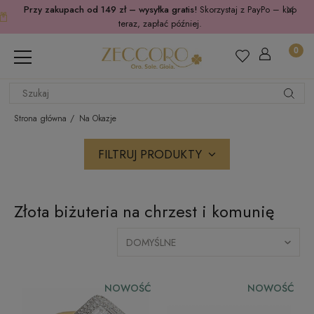
Przy zakupach od 149 zł – wysyłka gratis!
Skorzystaj z PayPo – kup
teraz, zapłać później.
Strona główna
Na Okazje
FILTRUJ PRODUKTY
Złota biżuteria na chrzest i komunię
NOWOŚĆ
NOWOŚĆ