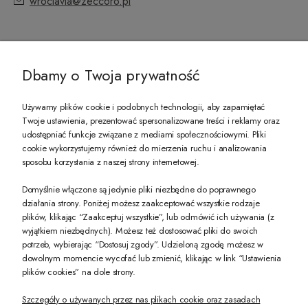
wroclavia@zeccoro.pl
@ZECCORO SOCIAL MEDIA
Dbamy o Twoja prywatność
Używamy plików cookie i podobnych technologii, aby zapamiętać
Twoje ustawienia, prezentować spersonalizowane treści i reklamy oraz
udostępniać funkcje związane z mediami społecznościowymi. Pliki
PREZENT DLA CIEBIE!
cookie wykorzystujemy również do mierzenia ruchu i analizowania
sposobu korzystania z naszej strony internetowej.
-10% na pierwsze zakupy na zeccoro.pl Gdy zapiszesz się do naszego newslet
Domyślnie włączone są jedynie pliki niezbędne do poprawnego
działania strony. Poniżej możesz zaakceptować wszystkie rodzaje
plików, klikając “Zaakceptuj wszystkie”, lub odmówić ich używania (z
Twoje dane będą przetwarzane zgodnie z naszą
polityką prywatności
wyjątkiem niezbędnych). Możesz też dostosować pliki do swoich
potrzeb, wybierając “Dostosuj zgody”. Udzieloną zgodę możesz w
dowolnym momencie wycofać lub zmienić, klikając w link “Ustawienia
POKAŻ PEŁNĄ WERSJĘ STRONY
plików cookies” na dole strony.
Szczegóły o używanych przez nas plikach cookie oraz zasadach