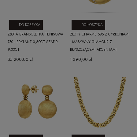
DO KOSZYKA
DO KOSZYKA
ZŁOTA BRANSOLETKA TENISOWA
ZŁOTY CHARMS 585 Z CYRKONIAMI
750 - BRYLANT 0,60CT SZAFIR
- MASYWNY GLAMOUR Z
9,03CT
BŁYSZCZĄCYMI AKCENTAMI
35 200,00 zł
1 390,00 zł