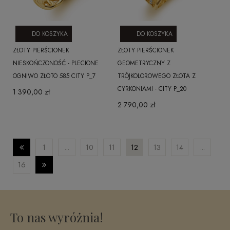
DO KOSZYKA
DO KOSZYKA
ZŁOTY PIERŚCIONEK
ZŁOTY PIERŚCIONEK
NIESKOŃCZONOŚĆ - PLECIONE
GEOMETRYCZNY Z
OGNIWO ZŁOTO 585 CITY P_7
TRÓJKOLOROWEGO ZŁOTA Z
CYRKONIAMI - CITY P_20
1 390,00 zł
2 790,00 zł
1
...
10
11
12
13
14
...
16
To nas wyróżnia!