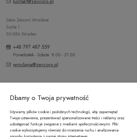
kontakt@zeccoro.pl
Salon Zeccoro Wroclavia
Sucha 1
50-086 Wrocław
+48 797 487 559
Poniedziałek - Sobota: 9:00 - 21:00
wroclavia@zeccoro.pl
@ZECCORO SOCIAL MEDIA
Dbamy o Twoja prywatność
Używamy plików cookie i podobnych technologii, aby zapamiętać
Twoje ustawienia, prezentować spersonalizowane treści i reklamy oraz
udostępniać funkcje związane z mediami społecznościowymi. Pliki
PREZENT DLA CIEBIE!
cookie wykorzystujemy również do mierzenia ruchu i analizowania
sposobu korzystania z naszej strony internetowej.