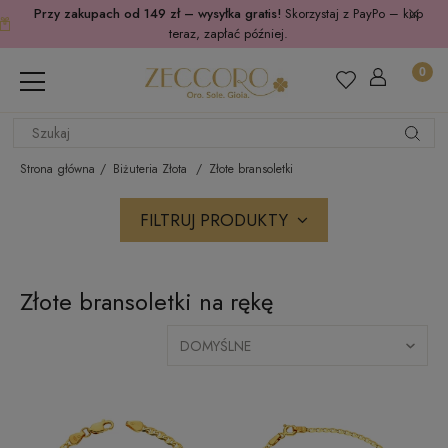
Przy zakupach od 149 zł – wysyłka gratis!
Skorzystaj z PayPo – kup
teraz, zapłać później.
Strona główna
Biżuteria Złota
Złote bransoletki
FILTRUJ PRODUKTY
Złote bransoletki na rękę