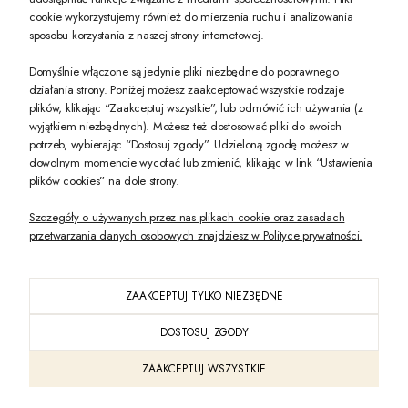
PREZENT DLA CIEBIE!
cookie wykorzystujemy również do mierzenia ruchu i analizowania
sposobu korzystania z naszej strony internetowej.
-10% na pierwsze zakupy na zeccoro.pl Gdy zapiszesz się do naszego newslet
Domyślnie włączone są jedynie pliki niezbędne do poprawnego
działania strony. Poniżej możesz zaakceptować wszystkie rodzaje
plików, klikając “Zaakceptuj wszystkie”, lub odmówić ich używania (z
Twoje dane będą przetwarzane zgodnie z naszą
polityką prywatności
wyjątkiem niezbędnych). Możesz też dostosować pliki do swoich
potrzeb, wybierając “Dostosuj zgody”. Udzieloną zgodę możesz w
dowolnym momencie wycofać lub zmienić, klikając w link “Ustawienia
POKAŻ PEŁNĄ WERSJĘ STRONY
plików cookies” na dole strony.
Szczegóły o używanych przez nas plikach cookie oraz zasadach
przetwarzania danych osobowych znajdziesz w Polityce prywatności.
ZAAKCEPTUJ TYLKO NIEZBĘDNE
PL
DOSTOSUJ ZGODY
Sklep internetowy Shoper Premium
ZAAKCEPTUJ WSZYSTKIE