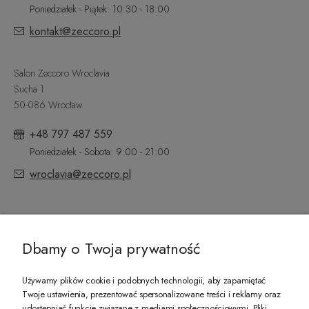
Poniedziałek - Piątek: 10:30 - 18:00
kontakt@zeccoro.pl
Salon Zeccoro Wroclavia
Sucha 1
50-086 Wrocław
+48 797 487 559
Poniedziałek - Sobota: 9:00 - 21:00
wroclavia@zeccoro.pl
@ZECCORO SOCIAL MEDIA
Dbamy o Twoja prywatność
Używamy plików cookie i podobnych technologii, aby zapamiętać
Twoje ustawienia, prezentować spersonalizowane treści i reklamy oraz
udostępniać funkcje związane z mediami społecznościowymi. Pliki