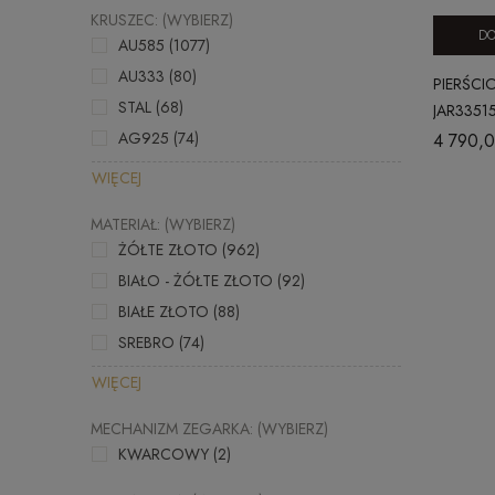
KRUSZEC: (WYBIERZ)
DO
AU585
(1077)
AU333
(80)
PIERŚCI
STAL
(68)
JAR3351
AG925
(74)
4 790,0
WIĘCEJ
MATERIAŁ: (WYBIERZ)
ŻÓŁTE ZŁOTO
(962)
BIAŁO - ŻÓŁTE ZŁOTO
(92)
BIAŁE ZŁOTO
(88)
SREBRO
(74)
WIĘCEJ
MECHANIZM ZEGARKA: (WYBIERZ)
KWARCOWY
(2)