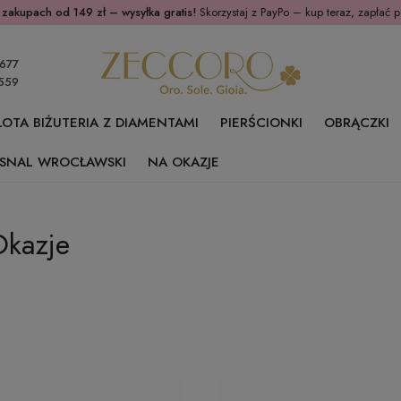
 zakupach od 149 zł – wysyłka gratis!
Skorzystaj z PayPo – kup teraz, zapłać p
677
559
ŁOTA BIŻUTERIA Z DIAMENTAMI
PIERŚCIONKI
OBRĄCZKI
SNAL WROCŁAWSKI
NA OKAZJE
kazje