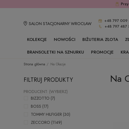
Przy
+48 797 009 
SALON STACJONARNY WROCŁAW
+48 797 487 
KOLEKCJE
NOWOŚCI
BIŻUTERIA ZŁOTA
Z
BRANSOLETKI NA SZNURKU
PROMOCJE
KRA
Strona główna
Na Okazje
Na O
FILTRUJ PRODUKTY
PRODUCENT: (WYBIERZ)
BIZZOTTO
(7)
BOSS
(17)
TOMMY HILFIGER
(30)
ZECCORO
(1149)