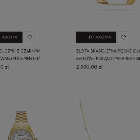
 KOSZYKA
DO KOSZYKA
OLCZYKI Z CZARNYM
ZŁOTA BRASOLETKA PIĘKNE GŁA
WANYM ELEMENTEM I
MATOWE POŁĄCZENIE PRESTIGE
I CYRKONIAMI PRESTIGE K_6
0 zł
2 990,00 zł