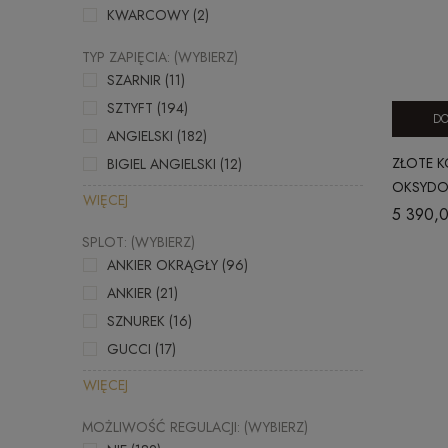
KWARCOWY
(2)
TYP ZAPIĘCIA: (WYBIERZ)
SZARNIR
(11)
SZTYFT
(194)
DO
ANGIELSKI
(182)
ZŁOTE K
BIGIEL ANGIELSKI
(12)
OKSYDO
WIĘCEJ
CZARNYM
5 390,0
SPLOT: (WYBIERZ)
ANKIER OKRĄGŁY
(96)
ANKIER
(21)
SZNUREK
(16)
GUCCI
(17)
WIĘCEJ
MOŻLIWOŚĆ REGULACJI: (WYBIERZ)