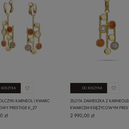
 KOSZYKA
DO KOSZYKA
OLCZYKI KARNEOL I KWARC
ZŁOTA ZAWIESZKA Z KARNEOLE
OWY PRESTIGE K_27
KWARCEM KSIĘŻYCOWYM PRES
Z_14
0 zł
2 990,00 zł