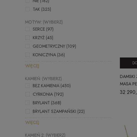
NIE
(182)
TAK
(323)
MOTYW: (WYBIERZ)
SERCE
(97)
KRZYŻ
(45)
GEOMETRYCZNY
(109)
KONICZYNA
(36)
DO
WIĘCEJ
DAMSKI 
KAMIEŃ: (WYBIERZ)
MASA PE
BEZ KAMIENIA
(450)
CITY Z_2
32 290,
CYRKONIA
(192)
BRYLANT
(368)
BRYLANT SZAMPAŃSKI
(22)
WIĘCEJ
KAMIEŃ 2: (WYBIERZ)