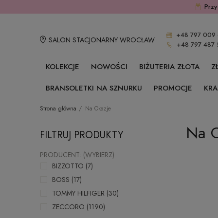
Przy
+48 797 009 
SALON STACJONARNY WROCŁAW
+48 797 487 
KOLEKCJE
NOWOŚCI
BIŻUTERIA ZŁOTA
Z
BRANSOLETKI NA SZNURKU
PROMOCJE
KRA
Strona główna
Na Okazje
Na O
FILTRUJ PRODUKTY
PRODUCENT: (WYBIERZ)
BIZZOTTO
(7)
BOSS
(17)
TOMMY HILFIGER
(30)
ZECCORO
(1190)