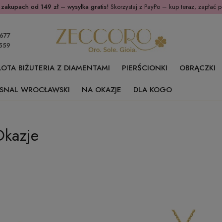
 zakupach od 149 zł – wysyłka gratis!
Skorzystaj z PayPo – kup teraz, zapłać p
677
559
ŁOTA BIŻUTERIA Z DIAMENTAMI
PIERŚCIONKI
OBRĄCZKI
SNAL WROCŁAWSKI
NA OKAZJE
DLA KOGO
kazje