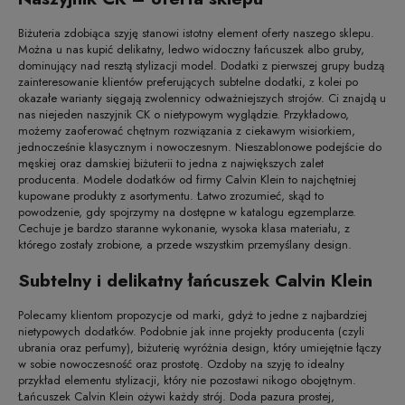
Biżuteria zdobiąca szyję stanowi istotny element oferty naszego sklepu.
Można u nas kupić delikatny, ledwo widoczny łańcuszek albo gruby,
dominujący nad resztą stylizacji model. Dodatki z pierwszej grupy budzą
zainteresowanie klientów preferujących subtelne dodatki, z kolei po
okazałe warianty sięgają zwolennicy odważniejszych strojów. Ci znajdą u
nas niejeden naszyjnik CK o nietypowym wyglądzie. Przykładowo,
możemy zaoferować chętnym rozwiązania z ciekawym wisiorkiem,
jednocześnie klasycznym i nowoczesnym. Nieszablonowe podejście do
męskiej oraz damskiej biżuterii to jedna z największych zalet
producenta. Modele dodatków od firmy Calvin Klein to najchętniej
kupowane produkty z asortymentu. Łatwo zrozumieć, skąd to
powodzenie, gdy spojrzymy na dostępne w katalogu egzemplarze.
Cechuje je bardzo staranne wykonanie, wysoka klasa materiału, z
którego zostały zrobione, a przede wszystkim przemyślany design.
Subtelny i delikatny łańcuszek Calvin Klein
Polecamy klientom propozycje od marki, gdyż to jedne z najbardziej
nietypowych dodatków. Podobnie jak inne projekty producenta (czyli
ubrania oraz perfumy), biżuterię wyróżnia design, który umiejętnie łączy
w sobie nowoczesność oraz prostotę. Ozdoby na szyję to idealny
przykład elementu stylizacji, który nie pozostawi nikogo obojętnym.
Łańcuszek Calvin Klein ożywi każdy strój. Doda pazura prostej,