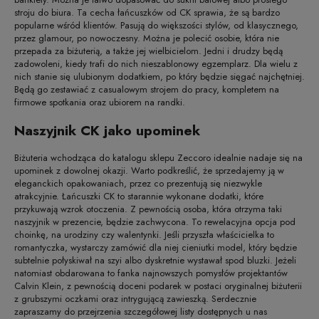
stroju do biura. Ta cecha łańcuszków od CK sprawia, że są bardzo
popularne wśród klientów. Pasują do większości stylów, od klasycznego,
przez glamour, po nowoczesny. Można je polecić osobie, która nie
przepada za biżuterią, a także jej wielbicielom. Jedni i drudzy będą
zadowoleni, kiedy trafi do nich nieszablonowy egzemplarz. Dla wielu z
nich stanie się ulubionym dodatkiem, po który będzie sięgać najchętniej.
Będą go zestawiać z casualowym strojem do pracy, kompletem na
firmowe spotkania oraz ubiorem na randki.
Naszyjnik CK jako upominek
Biżuteria wchodząca do katalogu sklepu Zeccoro idealnie nadaje się na
upominek z dowolnej okazji. Warto podkreślić, że sprzedajemy ją w
eleganckich opakowaniach, przez co prezentują się niezwykle
atrakcyjnie. Łańcuszki CK to starannie wykonane dodatki, które
przykuwają wzrok otoczenia. Z pewnością osoba, która otrzyma taki
naszyjnik w prezencie, będzie zachwycona. To rewelacyjna opcja pod
choinkę, na urodziny czy walentynki. Jeśli przyszła właścicielka to
romantyczka, wystarczy zamówić dla niej cieniutki model, który będzie
subtelnie połyskiwał na szyi albo dyskretnie wystawał spod bluzki. Jeżeli
natomiast obdarowana to fanka najnowszych pomysłów projektantów
Calvin Klein, z pewnością doceni podarek w postaci oryginalnej biżuterii
z grubszymi oczkami oraz intrygującą zawieszką. Serdecznie
zapraszamy do przejrzenia szczegółowej listy dostępnych u nas