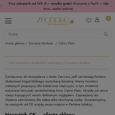
Przy zakupach od 149 zł – wysyłka gratis!
Skorzystaj z PayPo – kup
teraz, zapłać później.
Strona główna
Biżuteria Markowa
Calvin Klein
Nie znaleziono produktów spełniających podane kryteria.
Zachęcamy do skorzystania z oferty Zeccoro, jeśli zamierzają Państwo
obdarować kogoś bliskiego wyszukaną biżuterią. Mamy mnóstwo
ciekawych propozycji dla kobiet oraz mężczyzn, w tym misternie
wykonane łańcuszki amerykańskiej firmy Calvin Klein. Skradły już serca
rzeszy kupujących swoim delikatnym wyglądem. Zapraszamy do
złożenia zamówienia dla siebie albo ukochanej osoby. Gwarantujemy,
że naszyjniki od CK znajdą swoje miejsce w Państwa kolekcji.
Naszyjnik CK – oferta sklepu