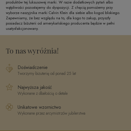
produktów tej luksusowej marki. W razie dodatkowych pytań albo
wątpliwości pozostajemy do dyspozycji. Z chęcią pomożemy przy
wyborze naszyjnika marki Calvin Klein dla siebie albo kogoś bliskiego.
Zapewniamy, że bez względu na to, dla kogo to zakup, przyszły
posiadacz biżuterii od amerykańskiego producenta będzie w pełni
usatysfakcjonowany.
To nas wyróżnia!
Doświadczenie
Tworzymy biżuterię od ponad 25 lat
Najwyższa jakość
Wykonane z dbałością o detale
Unikatowe wzornictwo
Wykonane przez arcymistrzów jubilerstwa