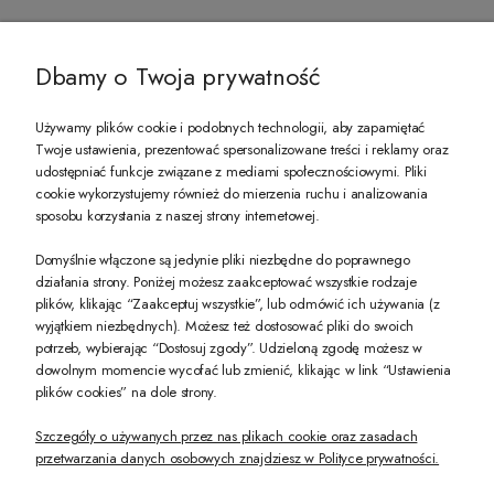
@ZECCORO SOCIAL MEDIA
Dbamy o Twoja prywatność
Używamy plików cookie i podobnych technologii, aby zapamiętać
Twoje ustawienia, prezentować spersonalizowane treści i reklamy oraz
udostępniać funkcje związane z mediami społecznościowymi. Pliki
PREZENT DLA CIEBIE!
cookie wykorzystujemy również do mierzenia ruchu i analizowania
sposobu korzystania z naszej strony internetowej.
-10% na pierwsze zakupy na zeccoro.pl Gdy zapiszesz się do naszego newslet
Domyślnie włączone są jedynie pliki niezbędne do poprawnego
działania strony. Poniżej możesz zaakceptować wszystkie rodzaje
plików, klikając “Zaakceptuj wszystkie”, lub odmówić ich używania (z
Twoje dane będą przetwarzane zgodnie z naszą
polityką prywatności
wyjątkiem niezbędnych). Możesz też dostosować pliki do swoich
potrzeb, wybierając “Dostosuj zgody”. Udzieloną zgodę możesz w
dowolnym momencie wycofać lub zmienić, klikając w link “Ustawienia
POKAŻ PEŁNĄ WERSJĘ STRONY
plików cookies” na dole strony.
Szczegóły o używanych przez nas plikach cookie oraz zasadach
przetwarzania danych osobowych znajdziesz w Polityce prywatności.