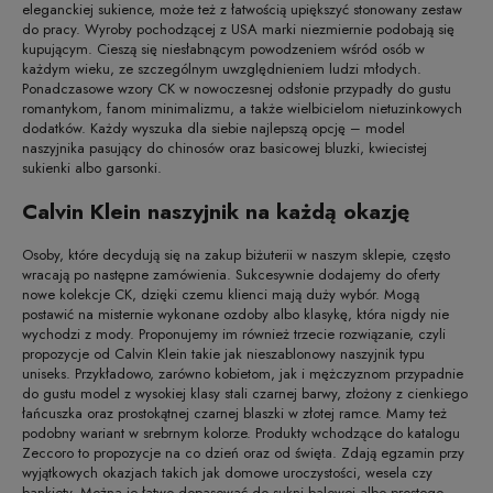
eleganckiej sukience, może też z łatwością upiększyć stonowany zestaw
do pracy. Wyroby pochodzącej z USA marki niezmiernie podobają się
kupującym. Cieszą się niesłabnącym powodzeniem wśród osób w
każdym wieku, ze szczególnym uwzględnieniem ludzi młodych.
Ponadczasowe wzory CK w nowoczesnej odsłonie przypadły do gustu
romantykom, fanom minimalizmu, a także wielbicielom nietuzinkowych
dodatków. Każdy wyszuka dla siebie najlepszą opcję – model
naszyjnika pasujący do chinosów oraz basicowej bluzki, kwiecistej
sukienki albo garsonki.
Calvin Klein naszyjnik na każdą okazję
Osoby, które decydują się na zakup biżuterii w naszym sklepie, często
wracają po następne zamówienia. Sukcesywnie dodajemy do oferty
nowe kolekcje CK, dzięki czemu klienci mają duży wybór. Mogą
postawić na misternie wykonane ozdoby albo klasykę, która nigdy nie
wychodzi z mody. Proponujemy im również trzecie rozwiązanie, czyli
propozycje od Calvin Klein takie jak nieszablonowy naszyjnik typu
uniseks. Przykładowo, zarówno kobietom, jak i mężczyznom przypadnie
do gustu model z wysokiej klasy stali czarnej barwy, złożony z cienkiego
łańcuszka oraz prostokątnej czarnej blaszki w złotej ramce. Mamy też
podobny wariant w srebrnym kolorze. Produkty wchodzące do katalogu
Zeccoro to propozycje na co dzień oraz od święta. Zdają egzamin przy
wyjątkowych okazjach takich jak domowe uroczystości, wesela czy
bankiety. Można je łatwo dopasować do sukni balowej albo prostego